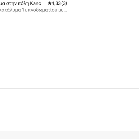
μα στην πόλη Kano
Μέση βαθμολογία: 4,33 στα 5, 3 κριτικές
4,33 (3)
κατάλυμα 1 υπνοδωματίου με
 στην ιδιοκτησία