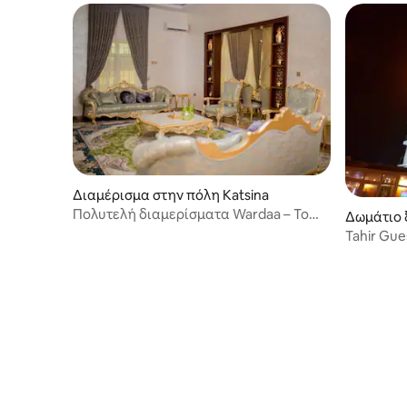
ρεύματος ανά πάσα στιγμή.
Διαμέρισμα στην πόλη Katsina
Πολυτελή διαμερίσματα Wardaa – Το
Δωμάτιο 
Serenity Duplex A
λη Kano
Tahir Gue