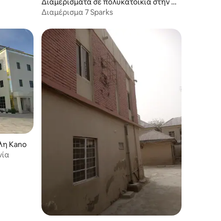
Διαμερίσματα σε πολυκατοικία στην π
όλη Kano
Διαμέρισμα 7 Sparks
λη Kano
νία