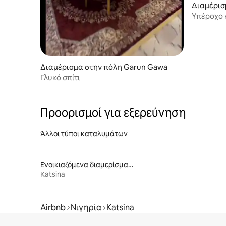
Διαμέρισ
Υπέροχο 
πάρκινγκ
Διαμέρισμα στην πόλη Garun Gawa
Γλυκό σπίτι
Προορισμοί για εξερεύνηση
Άλλοι τύποι καταλυμάτων
Ενοικιαζόμενα διαμερίσματα
Katsina
Airbnb
Νιγηρία
Katsina