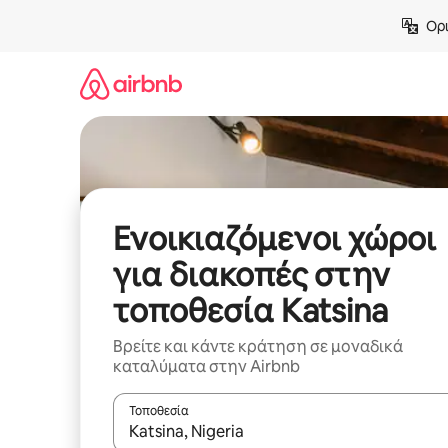
Μετάβαση
Ορι
στο
περιεχόμενο
Ενοικιαζόμενοι χώροι
για διακοπές στην
τοποθεσία Katsina
Βρείτε και κάντε κράτηση σε μοναδικά
καταλύματα στην Airbnb
Τοποθεσία
Όταν τα αποτελέσματα είναι διαθέσιμα, μπορείτ