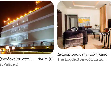
Διαμέρισμα στην πόλη Kano
ξενοδοχείου στην πό
Μέση βαθμολογία: 4,75 στα 5, 8 κριτικές
4,75 (8)
The Logde.3 υπνοδωμάτια
διαμερίσματα
st Palace 2