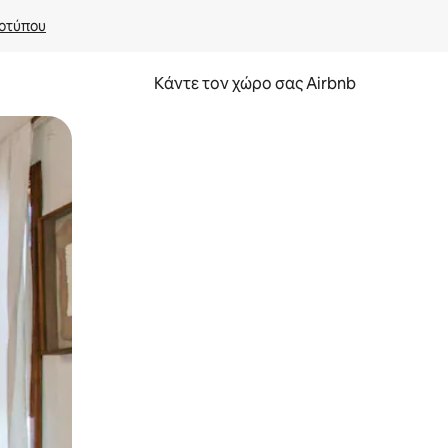
οτύπου
Κάντε τον χώρο σας Airbnb
α την εξερευνήσετε με την αφή ή να τη σύρετε με τα δάχτυλα.