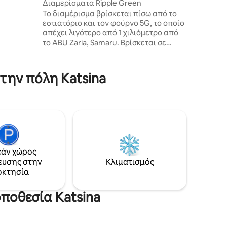
Διαμερίσματα Ripple Green
κολη και
Το διαμέρισμα βρίσκεται πίσω από το
ά στην
εστιατόριο και τον φούρνο 5G, το οποίο
απέχει λιγότερο από 1 χιλιόμετρο από
πηρεσίες
το ABU Zaria, Samaru. Βρίσκεται σε
ς για
κεντρική τοποθεσία κοντά στο σούπερ
ι
μάρκετ Karaye, το Aviation, το
 σας
σουπερμάρκετ Samaru και πολύ κοντά
την πόλη Katsina
στον κεντρικό δρόμο (1-2 λεπτά με τα
πόδια). Διαθέτουμε μεγάλο χώρο
στάθμευσης, φύλακα ασφαλείας και
συνεχή παροχή ρεύματος και νερού
από ηλιακή ενέργεια. Διαθέτουμε
επίσης μεγάλο μπάνιο και κουζίνα.
άν χώρος
ευσης στην
Κλιματισμός
οκτησία
οποθεσία Katsina