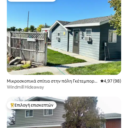
Κορυφαία επιλογή επισκεπτών
Μικροσκοπικά σπίτια στην πόλη Γκέτεμποργ
Μέση βαθμολογ
4,97 (98)
κ
Windmill Hideaway
Επιλογή επισκεπτών
Κορυφαία επιλογή επισκεπτών