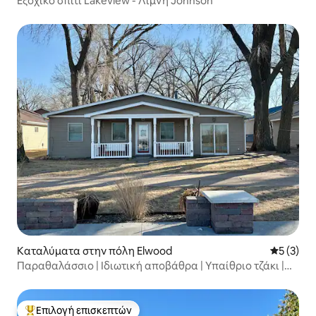
Εξοχικό σπίτι Lakeview - Λίμνη Johnson
Καταλύματα στην πόλη Elwood
Μέση βαθμ
5 (3)
Παραθαλάσσιο | Ιδιωτική αποβάθρα | Υπαίθριο τζάκι |
Χωρητικότητα 10+ ατόμων
Επιλογή επισκεπτών