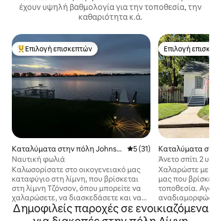
έχουν υψηλή βαθμολογία για την τοποθεσία, την
καθαριότητα κ.ά.
Επιλογή επισκεπτών
Επιλογή επισκεπ
Κορυφαία επιλογή επισκεπτών
Επιλογή επισκεπ
Καταλύματα στην πόλη Johnso
Μέση βαθμολογία: 5 στα 5, 
5 (31)
Καταλύματα στην
n Lake
έτεμποργκ
Ναυτική φωλιά
Άνετο σπίτι 2 υπ
Γκέτεμποργκ, Νε
Καλωσορίσατε στο οικογενειακό μας
Χαλαρώστε με την
καταφύγιο στη λίμνη, που βρίσκεται
μας που βρίσκετα
στη λίμνη Τζόνσον, όπου μπορείτε να
τοποθεσία. Αγοράσαμε και
χαλαρώσετε, να διασκεδάσετε και να
αναδιαμορφώσαμε
Δημοφιλείς παροχές σε ενοικιαζόμενα
αναζητήσετε περιπέτεια. Ένα
μπανγκαλόου του
πρόσφατα ανακαινισμένο σπίτι, που
όσο το δυνατόν π