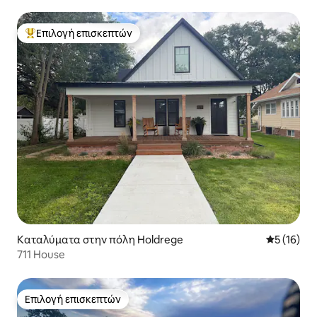
Επιλογή επισκεπτών
Κορυφαία επιλογή επισκεπτών
Καταλύματα στην πόλη Holdrege
Μέση βαθμο
5 (16)
711 House
Επιλογή επισκεπτών
Επιλογή επισκεπτών