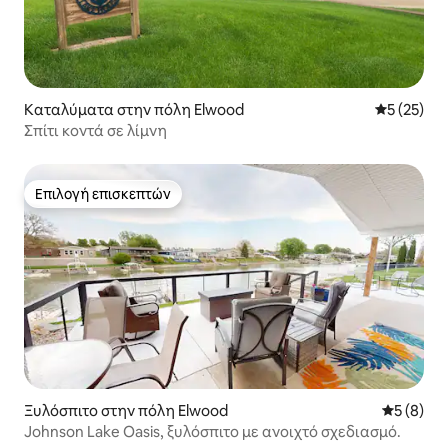
Καταλύματα στην πόλη Elwood
Μέση βαθμο
5 (25)
Σπίτι κοντά σε λίμνη
Επιλογή επισκεπτών
Επιλογή επισκεπτών
Ξυλόσπιτο στην πόλη Elwood
Μέση βαθμ
5 (8)
Johnson Lake Oasis, ξυλόσπιτο με ανοιχτό σχεδιασμό.