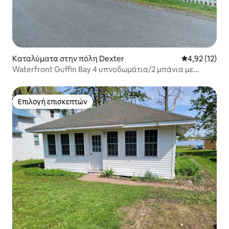
Καταλύματα στην πόλη Dexter
Μέση βαθμολο
4,92 (12)
Waterfront Guffin Bay 4 υπνοδωμάτια/2 μπάνια με
αποβάθρα και χώρο για φωτιά
Επιλογή επισκεπτών
Επιλογή επισκεπτών