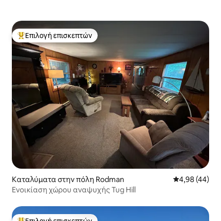
Επιλογή επισκεπτών
Κορυφαία επιλογή επισκεπτών
Καταλύματα στην πόλη Rodman
Μέση βαθμολογ
4,98 (44)
Ενοικίαση χώρου αναψυχής Tug Hill