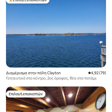
Επιλογή επισκεπτών
Κορυφαία επιλογή επισκεπτών
Διαμέρισμα στην πόλη Clayton
Μέση βαθμολογ
4,92 (79)
Γοητευτικό στο κέντρο, 2ος όροφος, θέα στο ποτάμι
Επιλογή επισκεπτών
Επιλογή επισκεπτών