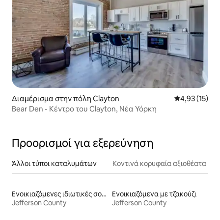
Διαμέρισμα στην πόλη Clayton
Μέση βαθμολο
4,93 (15)
Bear Den - Κέντρο του Clayton, Νέα Υόρκη
Προορισμοί για εξερεύνηση
Άλλοι τύποι καταλυμάτων
Κοντινά κορυφαία αξιοθέατα
Ενοικιαζόμενες ιδιωτικές σουίτες
Ενοικιαζόμενα με τζακούζι
Jefferson County
Jefferson County