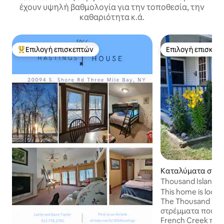
έχουν υψηλή βαθμολογία για την τοποθεσία, την
καθαριότητα κ.ά.
Επιλογή επισκεπτών
Επιλογή επισκεπ
Κορυφαία επιλογή επισκεπτών
Επιλογή επισκεπ
Καταλύματα στην
yton
Thousand Island 
Friendly & Quiet
This home is locat
The Thousand Isla
στρέμματα που σ
French Creek που