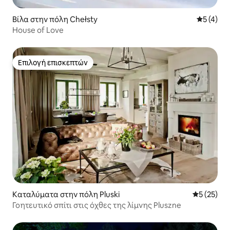
Βίλα στην πόλη Chełsty
Μέση βαθμ
5 (4)
House of Love
Επιλογή επισκεπτών
Επιλογή επισκεπτών
Καταλύματα στην πόλη Pluski
Μέση βαθμο
5 (25)
Γοητευτικό σπίτι στις όχθες της λίμνης Pluszne