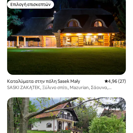
Επιλογή επισκεπτών
Επιλογή επισκεπτών
Καταλύματα στην πόλη Sasek Mały
Μέση βαθμολογ
4,96 (27)
SASKI ZAKĄTEK, Ξύλινο σπίτι, Mazurian, Σάουνα,
Αποβάθρα