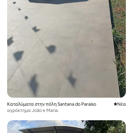
Καταλύματα στην πόλη Santana do Paraíso
Νέος χώ
Νέα
αγρόκτημα João e Maria.