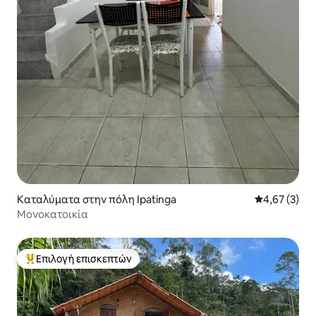
Καταλύματα στην πόλη Ipatinga
Μέση βαθμολο
4,67 (3)
Μονοκατοικία
Επιλογή επισκεπτών
Κορυφαία επιλογή επισκεπτών