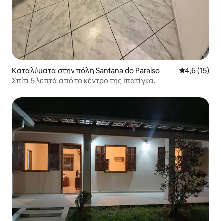
Καταλύματα στην πόλη Santana do Paraíso
Μέση βαθμολ
4,6 (15)
Σπίτι 5 λεπτά από το κέντρο της Ιπατίγκα.