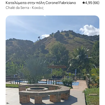
Καταλύματα στην πόλη Coronel Fabriciano
Μέση βαθμολογ
4,95 (66)
Chalé da Serra - Κοκάις