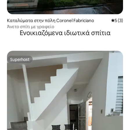
Καταλύματα στην πόλη Coronel Fabriciano
Μέση βαθμ
5 (3)
Άνετο σπίτι με γραφείο
Ενοικιαζόμενα ιδιωτικά σπίτια
Superhost
Superhost