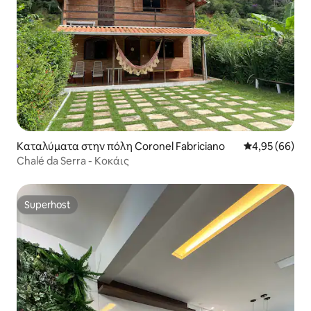
Καταλύματα στην πόλη Coronel Fabriciano
Μέση βαθμολογ
4,95 (66)
Chalé da Serra - Κοκάις
Superhost
Superhost