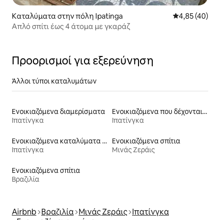
Καταλύματα στην πόλη Ipatinga
Μέση βαθμολογ
4,85 (40)
Απλό σπίτι έως 4 άτομα με γκαράζ
Προορισμοί για εξερεύνηση
Άλλοι τύποι καταλυμάτων
Ενοικιαζόμενα διαμερίσματα
Ενοικιαζόμενα που δέχονται κατοικίδια
Ιπατίνγκα
Ιπατίνγκα
Ενοικιαζόμενα καταλύματα με πισίνα
Ενοικιαζόμενα σπίτια
Ιπατίνγκα
Μινάς Ζεράις
Ενοικιαζόμενα σπίτια
Βραζιλία
Airbnb
Βραζιλία
Μινάς Ζεράις
Ιπατίνγκα