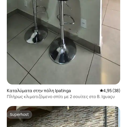
Καταλύματα στην πόλη Ipatinga
Μέση βαθμολογ
4,95 (38)
Πλήρως κλιματιζόμενο σπίτι με 2 σουίτες στο B. Iguaçu
Superhost
Superhost