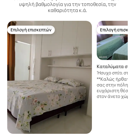
υψηλή βαθμολογία για την τοποθεσία, την
καθαριότητα κ.ά.
Επιλογή επισκεπτών
Επιλογή επισκεπ
Επιλογή επισκεπτών
Επιλογή επισκεπ
Καταλύματα στην 
nga
Ήσυχο σπίτι στην
**Καλώς ήρθατε σ
σας στην πόλη!** 
ευχάριστη θέση 
στον άνετο χώρο μ
ιδανικός για οικογ
**Περιβάλλον φιλ
οικογένεια**: Ο χ
για να φιλοξενεί 
παρέες, προσφέρ
και άνεση. - **Πρ