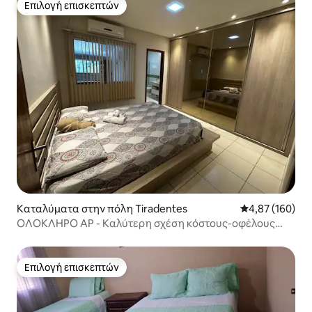
Επιλογή επισκεπτών
Επιλογή επισκεπτών
Καταλύματα στην πόλη Tiradentes
Μέση βαθμολογί
4,87 (160)
ΟΛΟΚΛΗΡΟ AP - Καλύτερη σχέση κόστους-οφέλους
στην Ιπατίγκα!
Επιλογή επισκεπτών
Επιλογή επισκεπτών