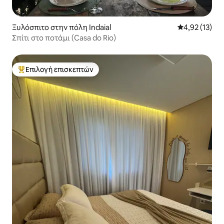
Ξυλόσπιτο στην πόλη Indaial
Μέση βαθμολο
4,92 (13)
Σπίτι στο ποτάμι (Casa do Rio)
Επιλογή επισκεπτών
Κορυφαία επιλογή επισκεπτών