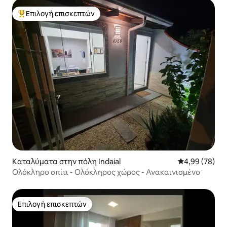
Επιλογή επισκεπτών
Κορυφαία επιλογή επισκεπτών
Καταλύματα στην πόλη Indaial
Μέση βαθμολογ
4,99 (78)
Ολόκληρο σπίτι - Ολόκληρος χώρος - Ανακαινισμένο
Επιλογή επισκεπτών
Επιλογή επισκεπτών