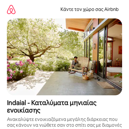
Μετάβαση
στο
Κάντε τον χώρο σας Airbnb
περιεχόμενο
Indaial - Καταλύματα μηνιαίας
ενοικίασης
Ανακαλύψτε ενοικιαζόμενα μεγάλης διάρκειας που
σας κάνουν να νιώθετε σαν στο σπίτι σας με διαμονές