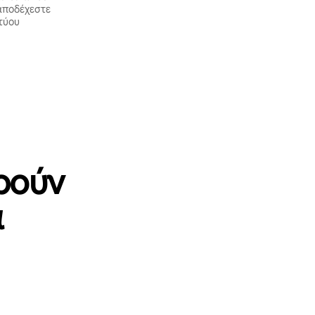
 αποδέχεστε
τύου
ρούν
α