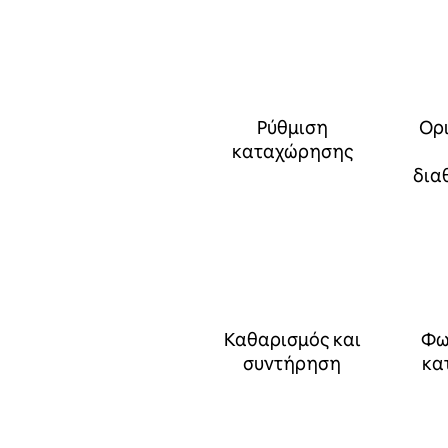
Ρύθμιση
Ορι
καταχώρησης
δια
Καθαρισμός και
Φω
συντήρηση
κα