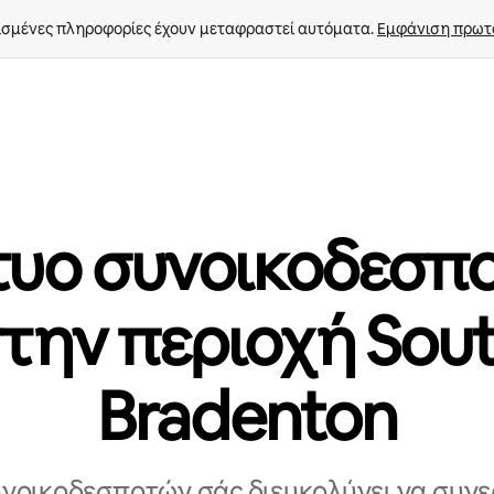
σμένες πληροφορίες έχουν μεταφραστεί αυτόματα. 
Εμφάνιση πρωτ
τυο συνοικοδεσπ
την περιοχή Sou
Bradenton
υνοικοδεσποτών σάς διευκολύνει να συνε