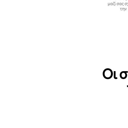
μαζί σας σ
την
Οι 