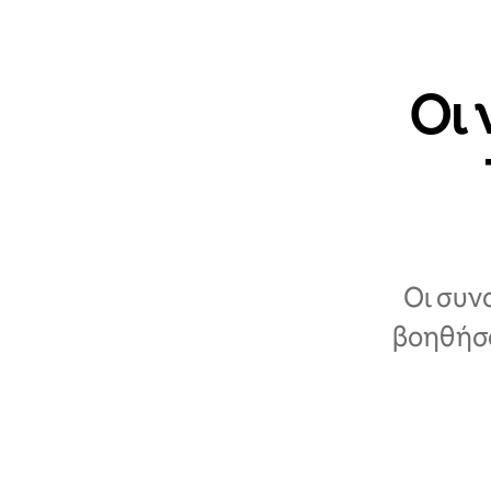
Οι 
Οι συν
βοηθήσο