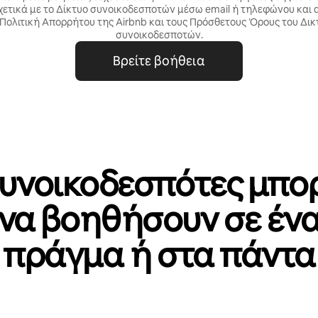
χετικά με το Δίκτυο συνοικοδεσποτών μέσω email ή τηλεφώνου και
Πολιτική Απορρήτου
της Airbnb και τους
Πρόσθετους Όρους του Δικ
συνοικοδεσποτών
.
Βρείτε βοήθεια
συνοικοδεσπότες μπο
να βοηθήσουν σε έν
πράγμα ή στα πάντα