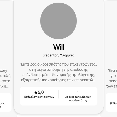
Will
Bradenton, Φλόριντα
Έμπειρος οικοδεσπότης που επικεντρώνεται
στη μεγιστοποίηση της απόδοσης
xury
Ένα 
επένδυσης μέσω δυναμικής τιμολόγησης,
λυτελή
για
εξαιρετικής ικανοποίησης των επισκεπτών,
μαστε
ακιν
γρήγορης επικοινωνίας και
τική
των ε
αποτελεσματικής διαχείρισης
 των
5,0
1
βαθμολογία επισκεπτών
Χρόνος εμπειρίας ως
οικοδεσπότης
ς ως
βαθμ
ς