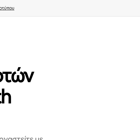
οτύπου
οτών
th
ργαστείτε με