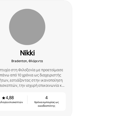
Nikki
Bradenton, Φλόριντα
πτυχίο στη Φιλοξενία με προετοίμασε
 πάνω από 10 χρόνια ως διαχειριστής
ήτων, εστιάζοντας στην ικανοποίηση
πισκεπτών, την ισχυρή επικοινωνία και
την οργάνωση.
4,88
4
ολογία επισκεπτών
Χρόνια εμπειρίας ως
οικοδεσπότης