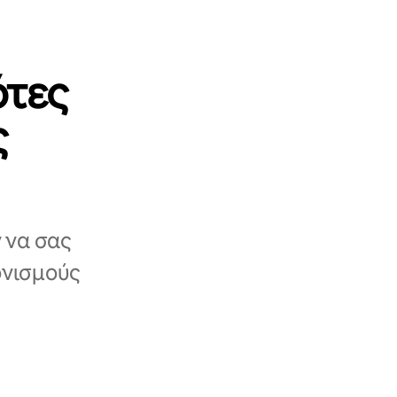
ότες
ς
 να σας
ονισμούς
.