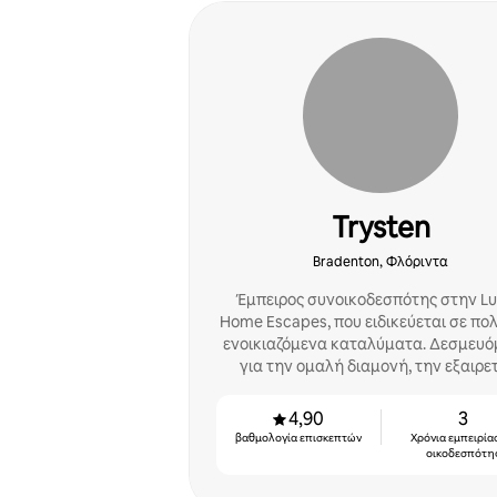
Trysten
Bradenton, Φλόριντα
Έμπειρος συνοικοδεσπότης στην Lu
Home Escapes, που ειδικεύεται σε πο
ενοικιαζόμενα καταλύματα. Δεσμευό
για την ομαλή διαμονή, την εξαιρε
εξυπηρέτηση και την ικανοποίηση
επισκεπτών.
4,90
3
βαθμολογία επισκεπτών
Χρόνια εμπειρία
οικοδεσπότη