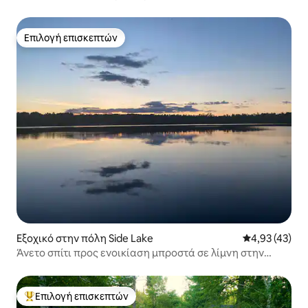
να φιλοξενήσει 4 άτομα
Επιλογή επισκεπτών
Επιλογή επισκεπτών
Εξοχικό στην πόλη Side Lake
Μέση βαθμολογ
4,93 (43)
Άνετο σπίτι προς ενοικίαση μπροστά σε λίμνη στην
Chain of Lakes
Επιλογή επισκεπτών
Κορυφαία επιλογή επισκεπτών