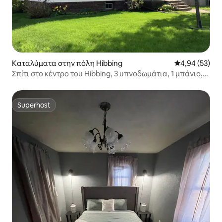
Καταλύματα στην πόλη Hibbing
Μέση βαθμολογ
4,94 (53)
Σπίτι στο κέντρο του Hibbing, 3 υπνοδωμάτια, 1 μπάνιο,
με γκαράζ
Superhost
Superhost