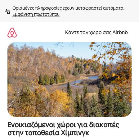
Μετάβαση
Ορισμένες πληροφορίες έχουν μεταφραστεί αυτόματα. 
στο
Εμφάνιση πρωτοτύπου
περιεχόμενο
Κάντε τον χώρο σας Airbnb
Ενοικιαζόμενοι χώροι για διακοπές
στην τοποθεσία Χίμπινγκ