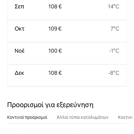
Σεπ
108 €
14°C
Οκτ
109 €
7°C
Νοέ
100 €
-1°C
Δεκ
108 €
-8°C
Προορισμοί για εξερεύνηση
Κοντινοί προορισμοί
Άλλοι τύποι καταλυμάτων
Κοντινά