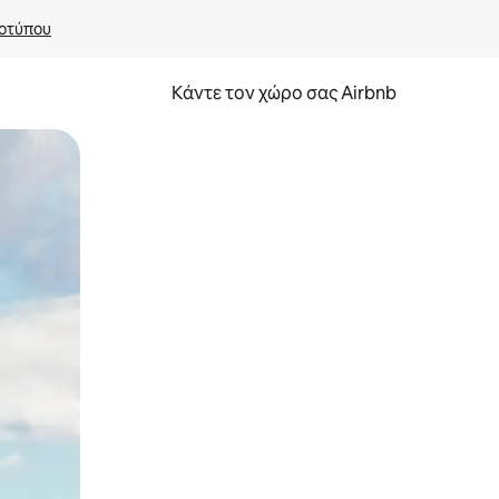
οτύπου
Κάντε τον χώρο σας Airbnb
α την εξερευνήσετε με την αφή ή να τη σύρετε με τα δάχτυλα.