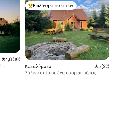
Επιλογή επισκεπτών
Κορυφαία επιλογή επισκεπτών
Μέση βαθμολογία: 4,8 στα 5, 10 κριτικές
4,8 (10)
ς
Καταλύματα
Μέση βαθμολογία: 
5 (22)
Ξύλινο σπίτι σε ένα όμορφο μέρος