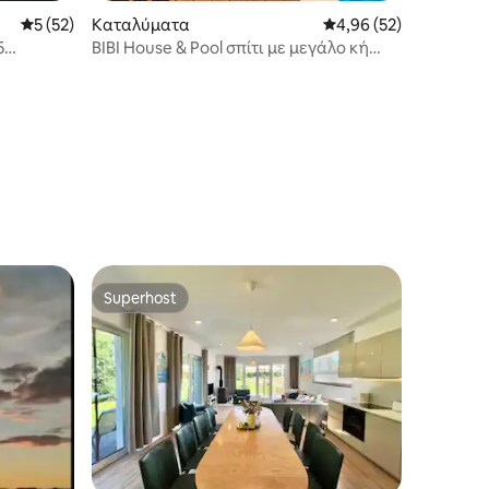
Μέση βαθμολογία: 5 στα 5, 52 κριτικές
5 (52)
Καταλύματα
Μέση βαθμολογία: 4,9
4,96 (52)
5
BIBI House & Pool σπίτι με μεγάλο κή
φ
κήπο και πισίνα
Superhost
Superhost