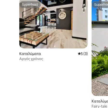
Superhost
Superho
Superhost
Superho
Καταλύματα
Μέση βαθμολογία: 
5 (3)
Αργός χρόνος
Καταλύμ
Fairy-tal