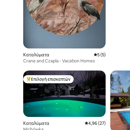
Κασουβί
Καταλύματα
Μέση βαθμολογία: 
5 (5)
Crane and Czapla - Vacation Homes
Επιλογή επισκεπτών
Κορυφαία επιλογή επισκεπτών
Καταλύματα
Μέση βαθμολογία: 4,96
4,96 (27)
Michówka