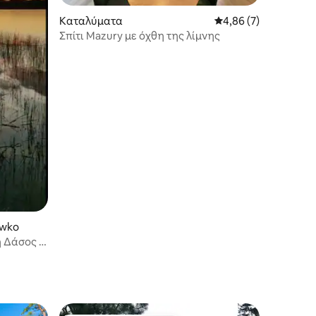
Καταλύματα
Μέση βαθμολογία: 4,
4,86 (7)
Σπίτι Mazury με όχθη της λίμνης
ówko
 Δάσος -