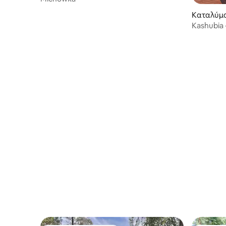
Καταλύμ
Kashubia 