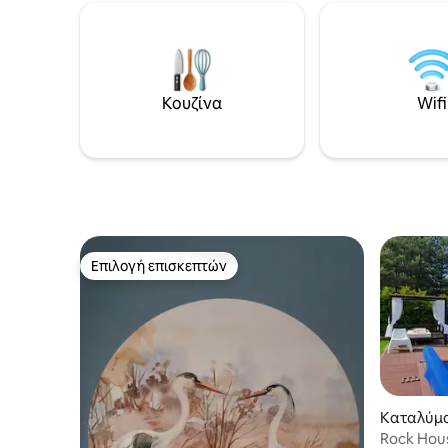
παιδική χαρά και τραμπολίνο. Οι
55'',wi-f
επισκέπτες θα είναι ικανοποιημένοι με
σκούπα, 
μια ευρύχωρη βεράντα με ξαπλώστρες,
και η ιδι
έναν μεγάλο κήπο, μια ψησταριά, ένα
ποδήλατα
τζάκι και ένα τζάκι. Η κοντινή περιοχή
ρούχων κ
Κουζίνα
Wifi
είναι γεμάτη από λίμνες, δάση και
Εξαιρετι
αρχιτεκτονικά μνημεία. Το σπίτι απέχει
χαλάρωση
30 χιλιόμετρα από το Γκντανσκ.
για να ξε
σας!
Επιλογή επισκεπτών
Επιλογή επισκεπτών
Καταλύμ
Rock Hous