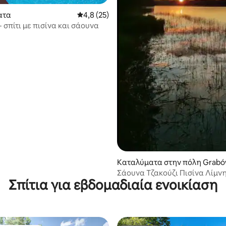
ατα
Μέση βαθμολογία: 4,8 στα 5, 25 κριτικές
4,8 (25)
- σπίτι με πισίνα και σάουνα
Καταλύματα στην πόλη Grab
Σάουνα Τζακούζι Πισίνα Λίμνη
Σπίτια για εβδομαδιαία ενοικίαση
Στο Luzie στο Δάσος