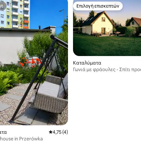
st
Επιλογή επισκεπτών
st
Επιλογή επισκεπτών
Καταλύματα
Γωνιά με φράουλες - Σπίτι προ
5 στα 5, 3 κριτικές
ενοικίαση στην Kashubia
ατα
Μέση βαθμολογία: 4,75 στα 5, 4 κριτικές
4,75 (4)
e house in Przerówka