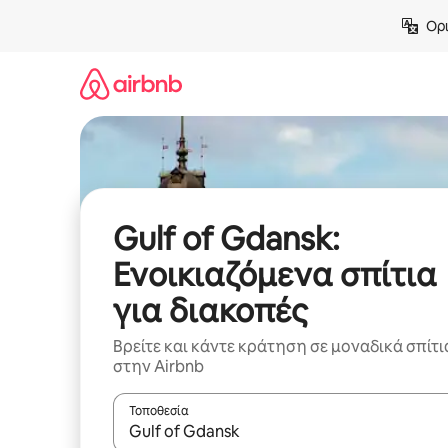
Μετάβαση
Ορι
στο
περιεχόμενο
Gulf of Gdansk:
Ενοικιαζόμενα σπίτια
για διακοπές
Βρείτε και κάντε κράτηση σε μοναδικά σπίτι
στην Airbnb
Τοποθεσία
Όταν τα αποτελέσματα είναι διαθέσιμα, μπορείτ