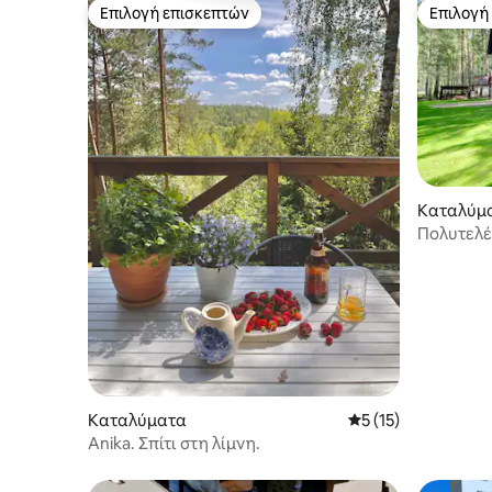
Επιλογή επισκεπτών
Επιλογή
Επιλογή επισκεπτών
Επιλογή
Καταλύμ
Πολυτελέ
στο Γκντ
Καταλύματα
Μέση βαθμολογία: 5
5 (15)
Anika. Σπίτι στη λίμνη.