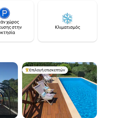
λευρά
και ντους, Ευρύχωρο σαλόνι με μικρή
κουζίνα και σκεπαστή βεράντα εξοχικό
 ηρεμία
για 6 άτομα, Το ιδανικό μέρος για να
τα στην
χαλαρώσετε για τους ανθρώπους που
άν χώρος
ανικό για
αναζητούν ησυχία και εγγύτητα στη
ευσης στην
Κλιματισμός
φύση. Χαρίστε στον εαυτό σας
 παρέες ή
οκτησία
ξεκούραση και ησυχία.
Επιλογή επισκεπτών
Κορυφαία επιλογή επισκεπτών