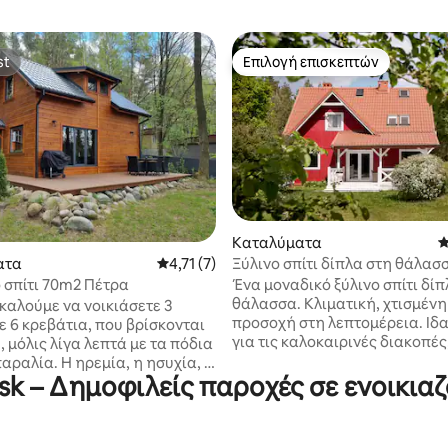
st
Επιλογή επισκεπτών
st
Επιλογή επισκεπτών
Καταλύματα
Μ
 στα 5, 78 κριτικές
Ξύλινο σπίτι δίπλα στη θάλασ
ατα
Μέση βαθμολογία: 4,71 στα 5, 7 κριτικές
4,71 (7)
Odargowo, γειτονιά Dębek
Ένα μοναδικό ξύλινο σπίτι δίπ
 σπίτι 70m2 Πέτρα
θάλασσα. Κλιματική, χτισμένη με
καλούμε να νοικιάσετε 3
προσοχή στη λεπτομέρεια. Ιδανικό τόσο
ε 6 κρεβάτια, που βρίσκονται
για τις καλοκαιρινές διακοπές,
, μόλις λίγα λεπτά με τα πόδια
χειμερινές διακοπές όσο και γ
αραλία. Η ηρεμία, η ησυχία, η
εκδρομή το Σαββατοκύριακο 
sk – Δημοφιλείς παροχές σε ενοικια
απόσταση από τη φύση και η
Βαλτική Θάλασσα. Βρίσκεται σε ένα
έα εγγυώνται μια υπέροχη
μεγάλο οικόπεδο (πάνω από 6.
. Κάθε εξοχικό σπίτι είναι
μακριά από τον κεντρικό δρόμ
ένο με τζάκι, τηλεόραση