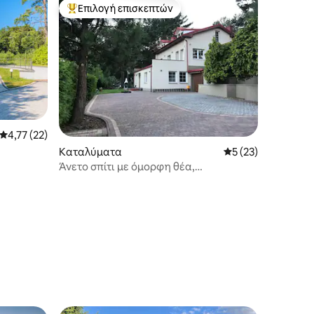
Επιλογή επισκεπτών
Κορυφαία επιλογή επισκεπτών
Μέση βαθμολογία: 4,77 στα 5, 22 κριτικές
4,77 (22)
Καταλύματα
Μέση βαθμολογία: 
5 (23)
Άνετο σπίτι με όμορφη θέα,
περιτριγυρισμένο από δάσος