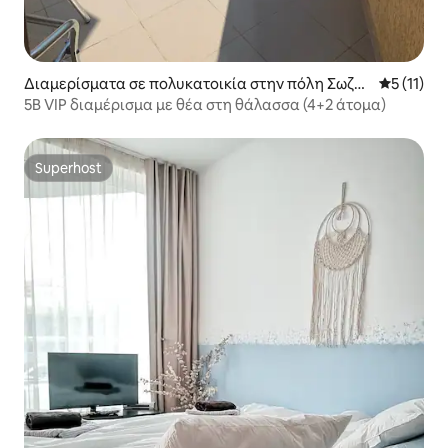
Διαμερίσματα σε πολυκατοικία στην πόλη Σωζό
Μέση βαθμ
5 (11)
πολη
5B VIP διαμέρισμα με θέα στη θάλασσα (4+2 άτομα)
Superhost
Superhost