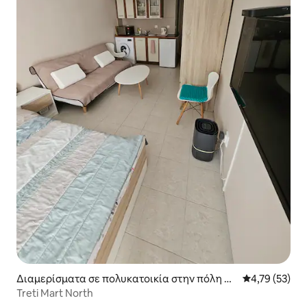
Διαμερίσματα σε πολυκατοικία στην πόλη Pri
Μέση βαθμολογ
4,79 (53)
morsko
Treti Mart North