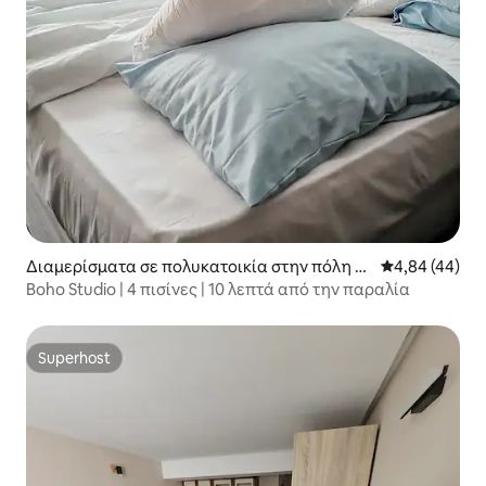
Διαμερίσματα σε πολυκατοικία στην πόλη Μ
Μέση βαθμολογ
4,84 (44)
πουργκάς
Boho Studio | 4 πισίνες | 10 λεπτά από την παραλία
Superhost
Superhost