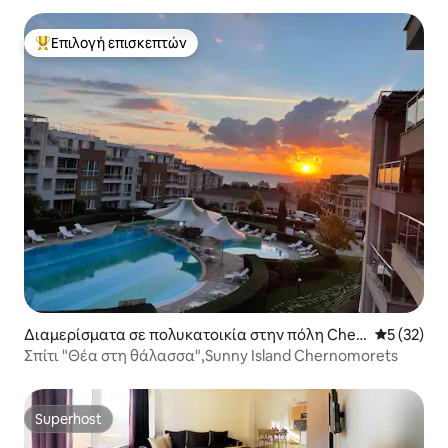
Επιλογή επισκεπτών
Κορυφαία επιλογή επισκεπτών
Διαμερίσματα σε πολυκατοικία στην πόλη Cher
Μέση βαθμο
5 (32)
nomorets
Σπίτι "Θέα στη θάλασσα",Sunny Island Chernomorets
Superhost
Superhost