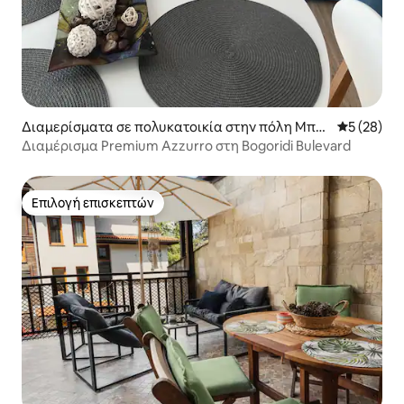
Διαμερίσματα σε πολυκατοικία στην πόλη Μπο
Μέση βαθμο
5 (28)
υργκάς
Διαμέρισμα Premium Azzurro στη Bogoridi Bulevard
Επιλογή επισκεπτών
Επιλογή επισκεπτών