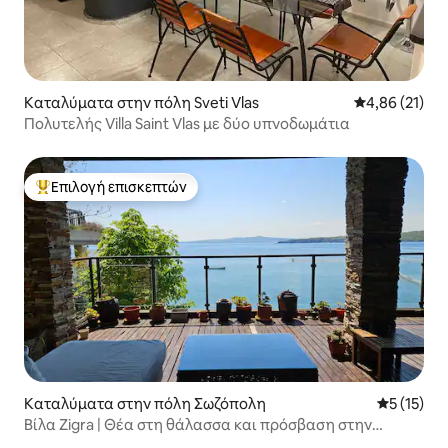
Καταλύματα στην πόλη Sveti Vlas
Μέση βαθμολογ
4,86 (21)
Πολυτελής Villa Saint Vlas με δύο υπνοδωμάτια
Επιλογή επισκεπτών
Κορυφαία επιλογή επισκεπτών
Καταλύματα στην πόλη Σωζόπολη
Μέση βαθμ
5 (15)
Βίλα Zigra | Θέα στη θάλασσα και πρόσβαση στην
παραλία.