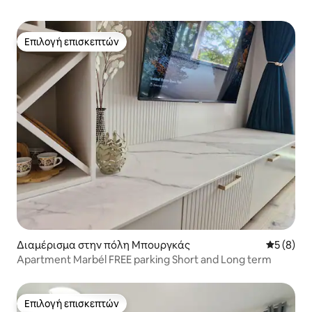
Επιλογή επισκεπτών
Επιλογή επισκεπτών
Διαμέρισμα στην πόλη Μπουργκάς
Μέση βαθμ
5 (8)
Apartment Marbél FREE parking Short and Long term
Επιλογή επισκεπτών
Επιλογή επισκεπτών