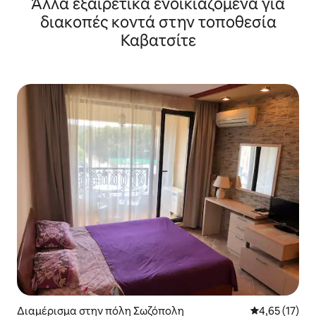
Άλλα εξαιρετικά ενοικιαζόμενα για
διακοπές κοντά στην τοποθεσία
Καβατσίτε
Διαμέρισμα στην πόλη Σωζόπολη
Μέση βαθμολο
4,65 (17)