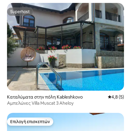
Superhost
Superhost
Καταλύματα στην πόλη Kableshkovo
Μέση βαθμο
4,8 (5)
Αμπελώνες Villa Muscat 3 Aheloy
Επιλογή επισκεπτών
Επιλογή επισκεπτών