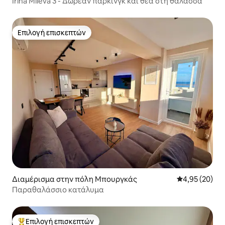
Irina Mileva 3 - Δωρεάν πάρκινγκ και θέα στη θάλασσα
Επιλογή επισκεπτών
Επιλογή επισκεπτών
Διαμέρισμα στην πόλη Μπουργκάς
Μέση βαθμολογ
4,95 (20)
Παραθαλάσσιο κατάλυμα
Επιλογή επισκεπτών