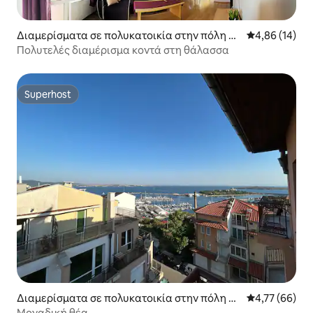
Διαμερίσματα σε πολυκατοικία στην πόλη Ra
Μέση βαθμολογ
4,86 (14)
vda
Πολυτελές διαμέρισμα κοντά στη θάλασσα
Superhost
Superhost
Διαμερίσματα σε πολυκατοικία στην πόλη Σ
Μέση βαθμολογ
4,77 (66)
ωζόπολη
Μοναδική θέα