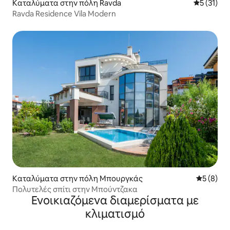
Καταλύματα στην πόλη Ravda
Μέση βαθμ
5 (31)
Ravda Residence Vila Modern
Καταλύματα στην πόλη Μπουργκάς
Μέση βαθμ
5 (8)
Πολυτελές σπίτι στην Μπούντζακα
Ενοικιαζόμενα διαμερίσματα με
κλιματισμό