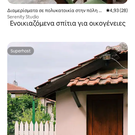
Διαμερίσματα σε πολυκατοικία στην πόλη Σ
Μέση βαθμολογ
4,93 (28)
ωζόπολη
Serenity Studio
Ενοικιαζόμενα σπίτια για οικογένειες
Superhost
Superhost