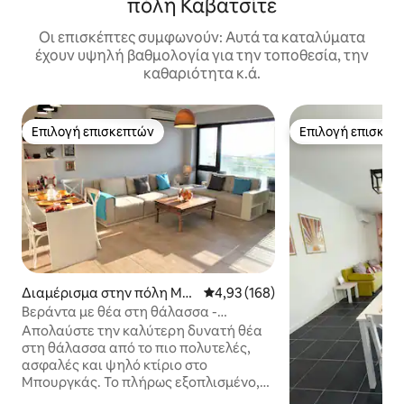
πόλη Καβατσίτε
Οι επισκέπτες συμφωνούν: Αυτά τα καταλύματα
έχουν υψηλή βαθμολογία για την τοποθεσία, την
καθαριότητα κ.ά.
Επιλογή επισκεπτών
Επιλογή επισκεπ
Επιλογή επισκεπτών
Επιλογή επισκεπ
Διαμέρισμα στην πόλη Μπ
Μέση βαθμολογία: 4,93 στα 5, 1
4,93 (168)
ουργκάς
Βεράντα με θέα στη θάλασσα -
πολυτελές κεντρικό διαμέρισμα 200
Απολαύστε την καλύτερη δυνατή θέα
μέτρα από την παραλία
στη θάλασσα από το πιο πολυτελές,
ασφαλές και ψηλό κτίριο στο
Μπουργκάς. Το πλήρως εξοπλισμένο,
κλιματιζόμενο διαμέρισμά μας με 2