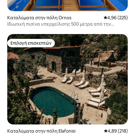
Καταλύματα στην πόλη Ornos
Μέση βαθμολογί
4,96 (225)
Ιδιωτική πισίνα υπερχείλισης 500 μέτρα από την
παραλία και τη Μύκονο
Επιλογή επισκεπτών
Επιλογή επισκεπτών
Καταλύματα στην πόλη Elafonisi
Μέση βαθμολογί
4,89 (218)