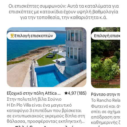
Οι επισκέπτες συμφωνούν: Αυτά τα καταλύματα για
επισκέπτες με κατοικίδια έχουν υψηλή βαθμολογία
για την τοποθεσία, την καθαριότητα κ.ά.
Επιλογή επισκεπτών
Επιλογή επισκεπ
Κορυφαία επιλογή επισκεπτών
Επιλογή επισκεπ
Εξοχικό στην πόλη Attica G
Μέση βαθμολογία: 4,97 στα 5, 1
4,97 (185)
Ράντσο στην πόλη
reece
Στην πολυτελή βίλα Σούνιο
α
Το Rancho Relaxo
Η En Plo Villa είναι ένα μαγευτικό
Φωτεινό και άνετ
καταφύγιο 3 επιπέδων που βρίσκεται
σπίτι σε σχήμα A 
σε εντυπωσιακούς γκρεμούς δίπλα στη
απόδραση από τη
θάλασσα, προσφέροντας εκπληκτική
καθημερινής ζωής
πανοραμική θέα. Αυτό το ειδυλλιακό