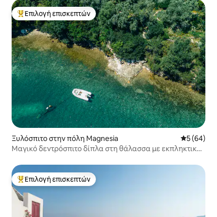
Επιλογή επισκεπτών
Κορυφαία επιλογή επισκεπτών
Ξυλόσπιτο στην πόλη Magnesia
Μέση βαθμο
5 (64)
Μαγικό δεντρόσπιτο δίπλα στη θάλασσα με εκπληκτική
θέα
Επιλογή επισκεπτών
Κορυφαία επιλογή επισκεπτών