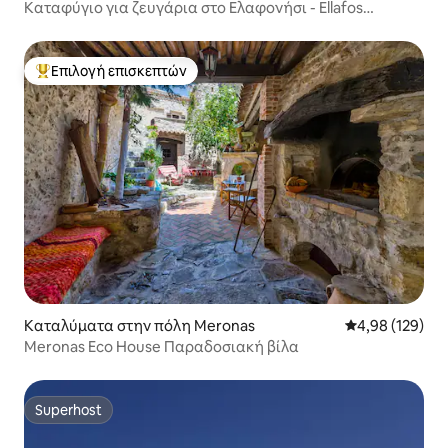
Καταφύγιο για ζευγάρια στο Ελαφονήσι - Ellafos
Traditional Living
Επιλογή επισκεπτών
Κορυφαία επιλογή επισκεπτών
Καταλύματα στην πόλη Meronas
Μέση βαθμολογί
4,98 (129)
Meronas Eco House Παραδοσιακή βίλα
Superhost
Superhost