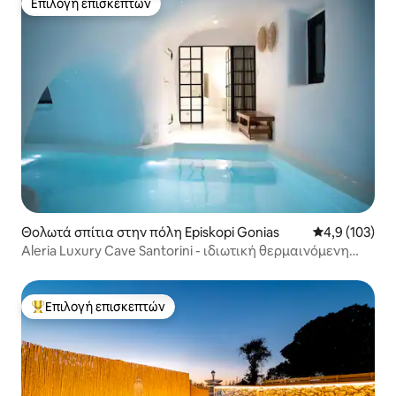
Επιλογή επισκεπτών
Επιλογή επισκεπτών
Θολωτά σπίτια στην πόλη Episkopi Gonias
Μέση βαθμολογ
4,9 (103)
Aleria Luxury Cave Santorini - ιδιωτική θερμαινόμενη
πισίνα
Επιλογή επισκεπτών
Κορυφαία επιλογή επισκεπτών