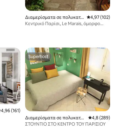
Διαμερίσματα σε πολυκατο
Μέση βαθμολογία: 4,97
4,97 (102)
ικία
Κεντρικό Παρίσι, Le Marais, όμορφο
διώροφο, βεράντα
Superhost
Superhost
έση βαθμολογία: 4,96 στα 5, 161 κριτικές
4,96 (161)
Διαμερίσματα σε πολυκατοι
Μέση βαθμολογία: 4,8 
4,8 (289)
κία
ΣΤΟΥΝΤΙΟ ΣΤΟ ΚΕΝΤΡΟ ΤΟΥ ΠΑΡΙΣΙΟΥ