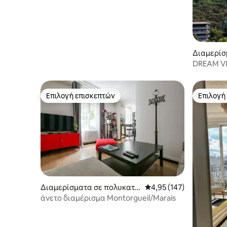
Διαμερίσ
οικία στη
DREAM VI
135m2 & 
Επιλογή επισκεπτών
Επιλογή
Επιλογή επισκεπτών
Επιλογή
Διαμερίσματα σε πολυκατο
Μέση βαθμολογία: 4,95 
4,95 (147)
ικία
άνετο διαμέρισμα Montorgueil/Marais