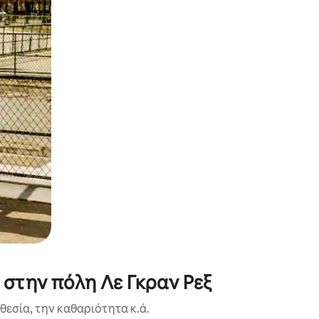
α την εξερευνήσετε με την αφή ή να τη σύρετε με τα δάχτυλα.
 στην πόλη Λε Γκραν Ρεξ
εσία, την καθαριότητα κ.ά.