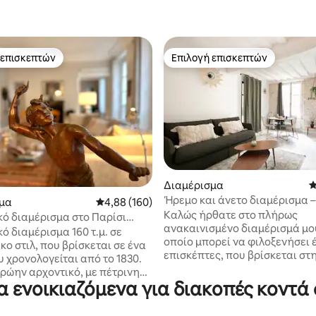
 επισκεπτών
Επιλογή επισκεπτών
 επισκεπτών
Επιλογή επισκεπτών
στα 5, 295 κριτικές
Διαμέρισμα
Μ
Ήρεμο και άνετο διαμέρισμα 
μα
Μέση βαθμολογία: 4,88 στα 5, 160 κριτικές
4,88 (160)
του Montorgueil
Καλώς ήρθατε στο πλήρως
κό διαμέρισμα στο Παρίσι
ανακαινισμένο διαμέρισμά μου
 Canal St. Martin
ό διαμέρισμα 160 τ.μ. σε
οποίο μπορεί να φιλοξενήσει έ
κο στιλ, που βρίσκεται σε ένα
επισκέπτες, που βρίσκεται στ
υ χρονολογείται από το 1830.
της περιοχής Montorgueil (2ο
πρώην αρχοντικό, με πέτρινη
διαμέρισμα του Παρισιού). Βρ
α ενοικιαζόμενα για διακοπές κοντά 
 πρόσοψη, έχει ανακαινιστεί
στο ισόγειο ενός ήσυχου κτιρί
τική κατοικία με ψηλά
προσφέρει απόλυτη ηρεμία, έ
 ταβάνια και ευρύχωρα