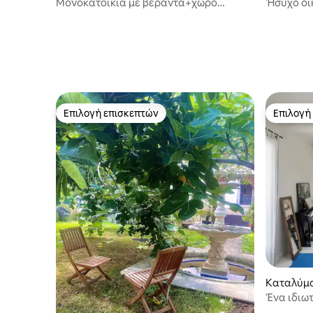
Μονοκατοικία με βεράντα+χώρο
Ήσυχο οικ
στάθμευσης Παρίσι<>Disney
Canal St-
Επιλογή επισκεπτών
Επιλογή
Επιλογή επισκεπτών
Επιλογή
Καταλύμ
Ένα ιδιωτ
Παρισιού