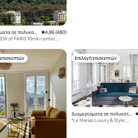
ματα σε πολυκατ
Μέση βαθμολογία: 4,86 στα 5, 480 κριτικές
4,86 (480)
ν πόλη Suresnes
EW of PARIS 10min center
Terrace
 επισκεπτών
Επιλογή επισκεπτών
 επισκεπτών
Επιλογή επισκεπτών
στα 5, 147 κριτικές
Διαμερίσματα σε πολυκατο
Μ
ικία
*Le Marais Luxury & Style:
Ανελκυστήρας, Πλυντήριο,
Στεγνωτήριο