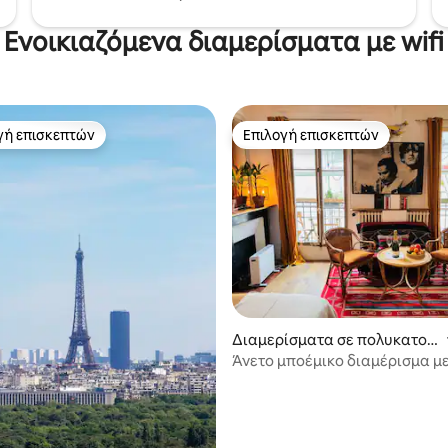
Ενοικιαζόμενα διαμερίσματα με wifi
γή επισκεπτών
Επιλογή επισκεπτών
α επιλογή επισκεπτών
Επιλογή επισκεπτών
στα 5, 104 κριτικές
Διαμερίσματα σε πολυκατοι
κία
Άνετο μποέμικο διαμέρισμα μ
μπαλκόνι