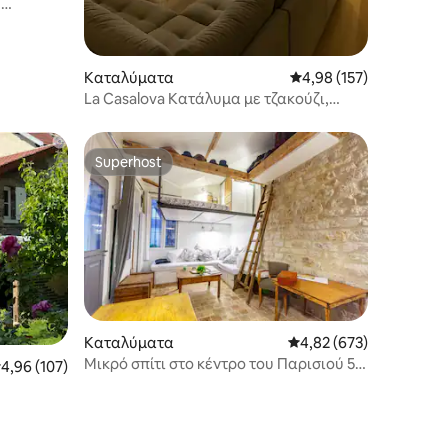
-
σης
Καταλύματα
Μέση βαθμολογία: 4,98
4,98 (157)
La Casalova Κατάλυμα με τζακούζι,
μεγάλη οθόνη
Superhost
Superhost
Καταλύματα
Μέση βαθμολογία: 4,82 
4,82 (673)
Μικρό σπίτι στο κέντρο του Παρισιού 5
έση βαθμολογία: 4,96 στα 5, 107 κριτικές
4,96 (107)
άτομα