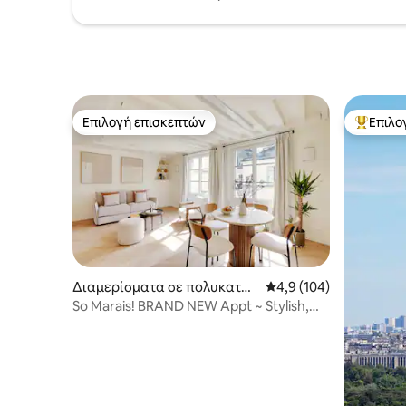
Επιλογή επισκεπτών
Επιλο
Επιλογή επισκεπτών
Κορυφαί
Διαμερίσματα σε πολυκατοι
Μέση βαθμολογία: 4,9 
4,9 (104)
κία
So Marais! BRAND NEW Appt ~ Stylish,
Sunny & Comfy