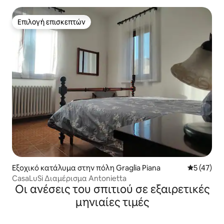
Επιλογή επισκεπτών
Επιλογή επισκεπτών
Εξοχικό κατάλυμα στην πόλη Graglia Piana
Μέση βαθμο
5 (47)
CasaLuSi Διαμέρισμα Antonietta
Οι ανέσεις του σπιτιού σε εξαιρετικές
μηνιαίες τιμές