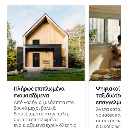
Πλήρως επιπλωμένα
Ψηφιακοί νο
ενοικιαζόμενα
ταξιδιώτες γ
επαγγελματι
Από γαλήνια ξυλόσπιτα στο
βουνό μέχρι βολικά
Άνετα καταλύμ
διαμερίσματα στην πόλη,
νομάδες και ε
αυτά τα επιπλωμένα
αποστάσεως με 
ενοικιαζόμενα έχουν όλες τις
ειδικούς χώρου