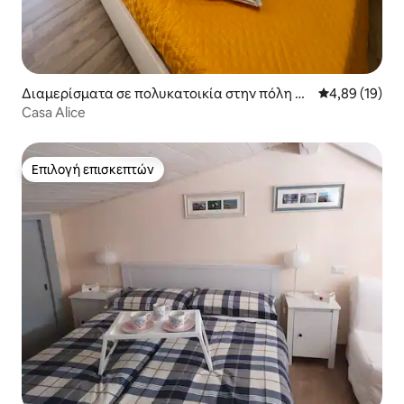
Διαμερίσματα σε πολυκατοικία στην πόλη M
Μέση βαθμολογ
4,89 (19)
assino Visconti
Casa Alice
Επιλογή επισκεπτών
Επιλογή επισκεπτών