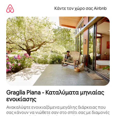
Μετάβαση
στο
Κάντε τον χώρο σας Airbnb
περιεχόμενο
Graglia Piana - Καταλύματα μηνιαίας
ενοικίασης
Ανακαλύψτε ενοικιαζόμενα μεγάλης διάρκειας που
σας κάνουν να νιώθετε σαν στο σπίτι σας με διαμονές