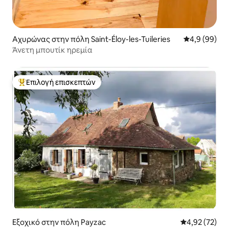
Αχυρώνας στην πόλη Saint-Éloy-les-Tuileries
Μέση βαθμολο
4,9 (99)
Άνετη μπουτίκ ηρεμία
Επιλογή επισκεπτών
Κορυφαία επιλογή επισκεπτών
Εξοχικό στην πόλη Payzac
Μέση βαθμολογ
4,92 (72)