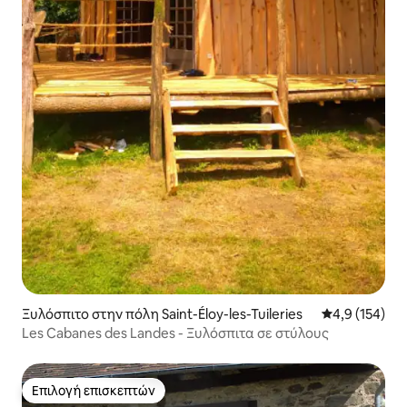
Ξυλόσπιτο στην πόλη Saint-Éloy-les-Tuileries
Μέση βαθμολογ
4,9 (154)
Les Cabanes des Landes - Ξυλόσπιτα σε στύλους
Επιλογή επισκεπτών
Επιλογή επισκεπτών