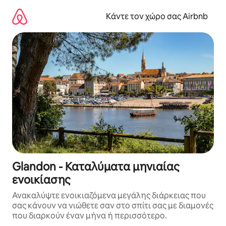
Μετάβαση
στο
Κάντε τον χώρο σας Airbnb
περιεχόμενο
Glandon - Καταλύματα μηνιαίας
ενοικίασης
Ανακαλύψτε ενοικιαζόμενα μεγάλης διάρκειας που
σας κάνουν να νιώθετε σαν στο σπίτι σας με διαμονές
που διαρκούν έναν μήνα ή περισσότερο.