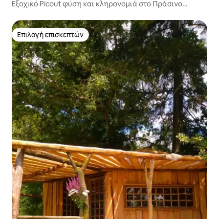
Εξοχικό Picout φύση και κληρονομιά στο Πράσινο
Περίγκορ
Επιλογή επισκεπτών
Επιλογή επισκεπτών