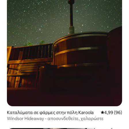
Καταλύματα σε φάρμες στην πόλη Karoola
Μέση βαθμολογ
4,99 (96)
Windsor Hideaway - αποσυνδεθείτε, χαλαρώστε