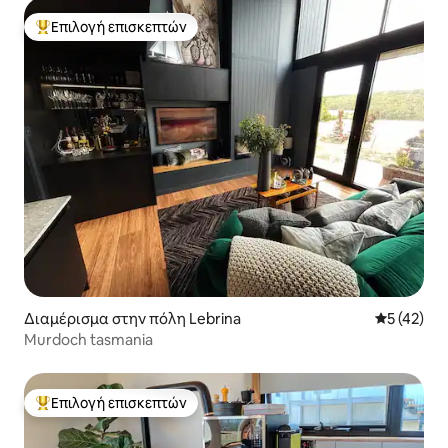
Επιλογή επισκεπτών
Κορυφαία επιλογή επισκεπτών
Διαμέρισμα στην πόλη Lebrina
Μέση βαθμο
5 (42)
Murdoch tasmania
Επιλογή επισκεπτών
Κορυφαία επιλογή επισκεπτών