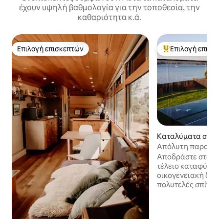
έχουν υψηλή βαθμολογία για την τοποθεσία, την
καθαριότητα κ.ά.
Επιλογή επισκεπτών
Επιλογή επισκ
Επιλογή επισκεπτών
Κορυφαία επιλογ
Καταλύματα στην
auty Point
Αποδράστε στο Lit
τέλειο καταφύγιο 
οικογενειακή δια
πολυτελές σπίτι 
και δύο μπάνια β
προκυμαία του Be
Απολαύστε την εκ