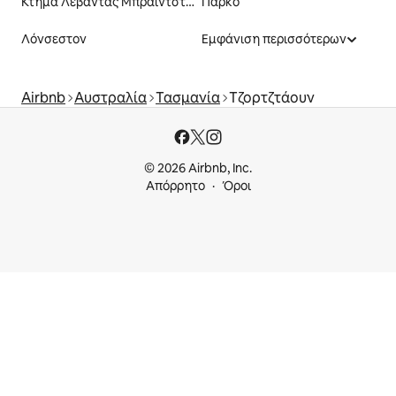
Κτήμα Λεβάντας Μπράιντστοου
Πάρκο
Λόνσεστον
Εμφάνιση περισσότερων
Airbnb
Αυστραλία
Τασμανία
Τζορτζτάουν
© 2026 Airbnb, Inc.
Απόρρητο
Όροι