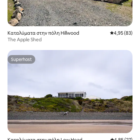
Καταλύματα στην πόλη Hillwood
Μέση βαθμολογ
4,95 (83)
The Apple Shed
Superhost
Superhost
Καταλύματα στην πόλη Low Head
Μέση βαθμολογ
4,85 (27)