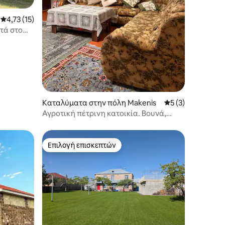
Μέση βαθμολογία: 4,73 στα 5, 15 κριτικές
4,73 (15)
ντά στο
Καταλύματα στην πόλη Makenis
Μέση βαθμολογία:
5 (3)
Αγροτική πέτρινη κατοικία. Βουνά,
ησυχία, μέλισσες
Επιλογή επισκεπτών
Επιλογή επισκεπτών