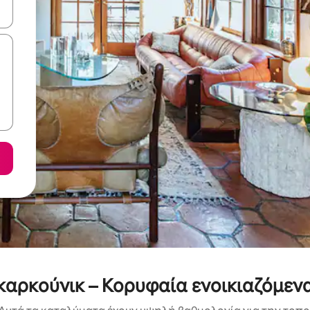
ε να πλοηγηθείτε στη σελίδα με τα κουμπιά πάνω και κάτω βέλους, ν
καρκούνικ – Κορυφαία ενοικιαζόμενα