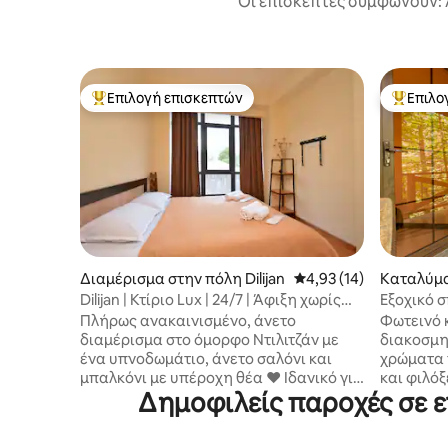
Οι επισκέπτες συμφωνούν: 
Επιλογή επισκεπτών
Επιλο
Κορυφαία επιλογή επισκεπτών
Κορυφαί
Διαμέρισμα στην πόλη Dilijan
Μέση βαθμολογία: 4,93
4,93 (14)
Καταλύματ
Dilijan | Κτίριο Lux | 24/7 | Άφιξη χωρίς
Εξοχικό σ
παρουσία οικοδεσπότη
του Ντιλι
Πλήρως ανακαινισμένο, άνετο
Φωτεινό κ
διαμέρισμα στο όμορφο Ντιλιτζάν με
διακοσμη
ένα υπνοδωμάτιο, άνετο σαλόνι και
χρώματα 
μπαλκόνι με υπέροχη θέα ❤️ Ιδανικό για
και φιλό
Δημοφιλείς παροχές σε ε
ζευγάρια, οικογένειες ή φίλους. Ο
εξοχικό σ
καναπές μπορεί να χρησιμοποιηθεί ως
δάσος του
κρεβάτι για 1 επιπλέον επισκέπτη.
μεγάλο μπ