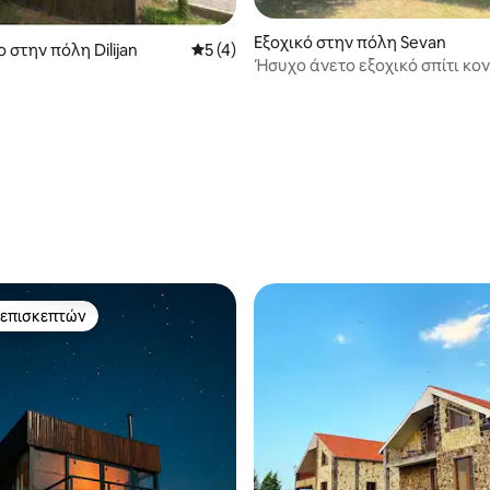
 στα 5, 22 κριτικές
Εξοχικό στην πόλη Sevan
 στην πόλη Dilijan
Μέση βαθμολογία: 5 στα 5, 4 κριτικές
5 (4)
Ήσυχο άνετο εξοχικό σπίτι κο
Sevan
 επισκεπτών
 επισκεπτών