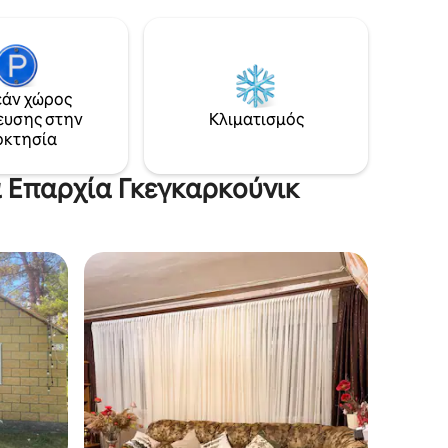
 (5 λεπτά
άνεση, την ηρεμία και τη σύνδεση με τη
φύση, το Cozy House προσφέρει
ετε τη
μοναδικά εξατομικευμένα εξοχικά με
 πιο
στέγες με φυτά, χτισμένα σε αρμονία με
το περιβάλλον. Κάθε στοιχείο είναι
άν χώρος
προσεγμένο, για να δημιουργήσει μια
ευσης στην
Κλιματισμός
ατε
ζεστή και αξέχαστη διαμονή.
οκτησία
 σπίτι
α Επαρχία Γκεγκαρκούνικ