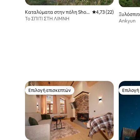
Καταλύματα στην πόλη Shog
Μέση βαθμολογία: 4,73
4,73 (22)
Ξυλόσπιτο
hakat
Το ΣΠΙΤΙ ΣΤΗ ΛΙΜΝΗ
Ankyun
Επιλογή επισκεπτών
Επιλογή
Επιλογή επισκεπτών
Επιλογή