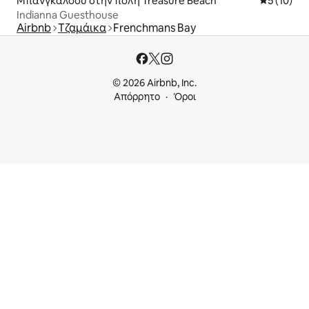
Μπανγκαλόου στην πόλη Treasure Beach
Μέση βαθμο
5 (10)
Indianna Guesthouse
Airbnb
Τζαμάικα
Frenchmans Bay
© 2026 Airbnb, Inc.
Απόρρητο
Όροι