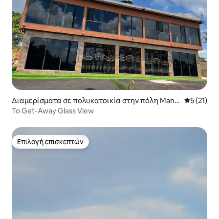
Διαμερίσματα σε πολυκατοικία στην πόλη Mand
Μέση βαθμ
5 (21)
eville
Το Get-Away Glass View
Επιλογή επισκεπτών
Επιλογή επισκεπτών