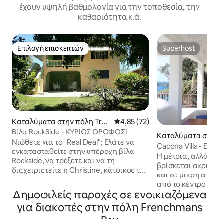
έχουν υψηλή βαθμολογία για την τοποθεσία, την
καθαριότητα κ.ά.
Επιλογή επισκεπτών
Superhost
Επιλογή επισκεπτών
Superhost
Καταλύματα στην πόλη Trea
Μέση βαθμολογία: 4,85 στα 5, 
4,85 (72)
sure Beach
Βίλα RockSide - ΚΎΡΙΟΣ ΌΡΟΦΟΣ!
Καταλύματα στην
Νιώθετε για το "Real Deal"; Ελάτε να
asure Beach
Cacona Villa - Ε
εγκατασταθείτε στην υπέροχη βίλα
στην παραλία
Η μέτρια, αλλά ε
Rockside, να τρέξετε και να τη
βρίσκεται ακριβώ
διαχειριστείτε η Christine, κάτοικος της
και σε μικρή από
περιοχής Great Bay. Ιδανικό για τον
από το κέντρο το
περιπετειώδη ταξιδιώτη ή την
Δημοφιλείς παροχές σε ενοικιαζόμενα
Beach. Η Cacona έχει τέσσερις
οικογένεια που αναζητά ένα καθαρό,
τεράστιες βεράντ
για διακοπές στην πόλη Frenchmans
φιλικό και ασφαλές περιβάλλον, όπου
εξωτερικό ντους μ
μπορείτε να ακούσετε τα κύματα να