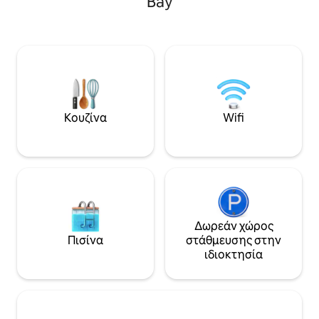
Bay
κλιματισμό σε όλ
κοιμάστε τη νύχτα, να μετράτε τα
πλυντήριο ρούχων,
ατελείωτα πεφταστέρια και να νιώθετε
ιδιωτικές βεράντ
την πραγματική ατμόσφαιρα μιας
υπνοδωμάτια και 
πραγματικής εμπειρίας στην Τζαμάικα.
χαμηλή βασική τι
Ακριβώς πάνω στην καλύτερη παραλία
επισκέπτες. Δεν 
για κολύμπι στο St. Elizabeth, Great Bay.
αλλά ο χώρος μας
Ο ξενώνας μας βρίσκεται κάτω από τον
ομάδες, φίλους, 
θόλο με τους φοίνικες καρύδας, τα
και οικογένειες μ
Κουζίνα
Wifi
τροπικά οπωροφόρα δέντρα και τα
Επαναλειτουργία 
λουλούδια. Τελευταίος όροφος: Ένα
καταστροφικές ζη
σπίτι δύο υπνοδωματίων με ένα μπάνιο
Beryl.
πλήρως εξοπλισμένο με κουζίνα
αυτοεξυπηρέτησης, μπαλκόνι και
σαλόνι. Δείτε τους κανόνες σπιτιού και
το εγχειρίδιο παρακάτω για
περισσότερες πληροφορίες.
Δωρεάν χώρος
Περπατήστε στα φυσικά σκαλοπάτια
Πισίνα
στάθμευσης στην
και φτάστε στο Rocker 's Bar, όπου
φτιάχνονται φρέσκα ψάρια για να
ιδιοκτησία
σερβίρουν και τα ποτά είναι παγωμένα!
Φάτε και πιείτε παραδοσιακή τοπική
τζαμαϊκανή κουζίνα και χυμούς
φρούτων όπως σας αρέσει που έχει