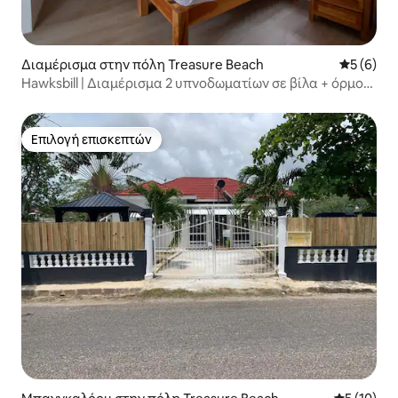
Διαμέρισμα στην πόλη Treasure Beach
Μέση βαθμ
5 (6)
Hawksbill | Διαμέρισμα 2 υπνοδωματίων σε βίλα + όρμος
και πισίνα
Επιλογή επισκεπτών
Επιλογή επισκεπτών