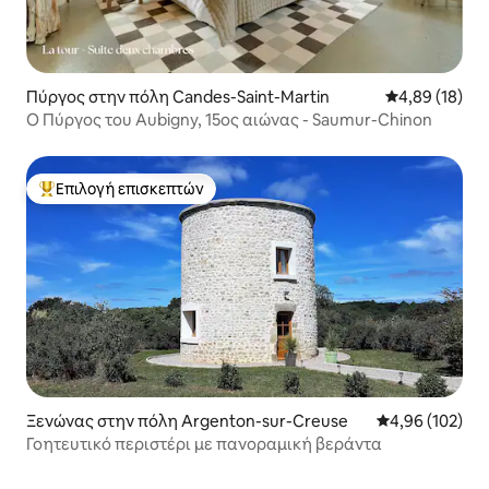
Πύργος στην πόλη Candes-Saint-Martin
Μέση βαθμολογ
4,89 (18)
Ο Πύργος του Aubigny, 15ος αιώνας - Saumur-Chinon
Επιλογή επισκεπτών
Κορυφαία επιλογή επισκεπτών
Ξενώνας στην πόλη Argenton-sur-Creuse
Μέση βαθμολογί
4,96 (102)
Γοητευτικό περιστέρι με πανοραμική βεράντα