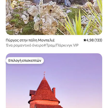
Πύργος στην πόλη Μονπελιέ
Μέση βαθμολογί
4,98 (133)
Ένα ρομαντικό όνειρο#Τραμ/Πάρκινγκ VIP
Επιλογή επισκεπτών
Επιλογή επισκεπτών