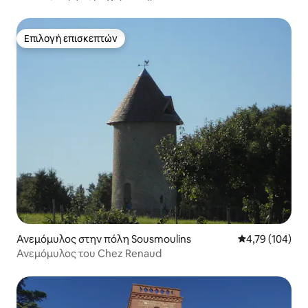
Επιλογή επισκεπτών
Επιλογή επισκεπτών
Ανεμόμυλος στην πόλη Sousmoulins
Μέση βαθμολογί
4,79 (104)
Ανεμόμυλος του Chez Renaud