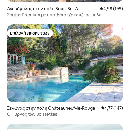
Ανεμόμυλος στην πόλη Bouc-Bel-Air
Μέση βαθμολογί
4,98 (199)
Σουίτα Premium με υπαίθριο τζακούζι σε μύλο
Επιλογή επισκεπτών
Επιλογή επισκεπτών
Ξενώνας στην πόλη Châteauneuf-le-Rouge
Μέση βαθμολογ
4,77 (147)
Ο Πύργος των Boissettes