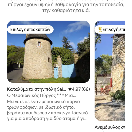
πύργοι έχουν υψηλή βαθμολογία για την τοποθεσία,
την καθαριότητα κ.ά.
Επιλογή επισκεπτών
Επιλογή επισκ
Επιλογή επισκεπτών
Κορυφαία επιλογ
Καταλύματα στην πόλη Sain
Μέση βαθμολογία: 4,97 στα 5, 
4,97 (66)
t-Germain-en-Coglès
Ο Μεσαιωνικός Πύργος * * * Μια
διαμονή έξω από τον χρόνο.
Μείνετε σε έναν μεσαιωνικό πύργο
τριών ορόφων, με ιδιωτικό κήπο,
βεράντα και δωρεάν πάρκινγκ. Ιδανικό
για μια απόδραση για δύο άτομα ή για
να εξερευνήσετε την περιοχή. Ο
Ανεμόμυλος στην
πύργος βρίσκεται στην καρδιά του