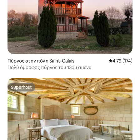
Πύργος στην πόλη Saint-Calais
Μέση βαθμολογ
4,79 (174)
Πολύ όμορφος πύργος του 13ου αιώνα
Superhost
Superhost