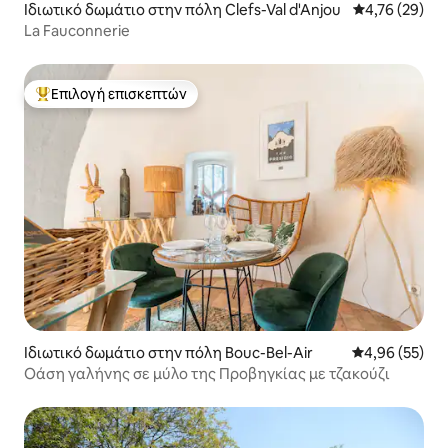
Ιδιωτικό δωμάτιο στην πόλη Clefs-Val d'Anjou
Μέση βαθμολογ
4,76 (29)
La Fauconnerie
Επιλογή επισκεπτών
Κορυφαία επιλογή επισκεπτών
Ιδιωτικό δωμάτιο στην πόλη Bouc-Bel-Air
Μέση βαθμολογ
4,96 (55)
Οάση γαλήνης σε μύλο της Προβηγκίας με τζακούζι