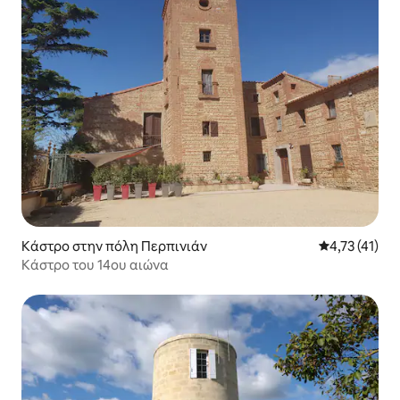
Κάστρο στην πόλη Περπινιάν
Μέση βαθμολο
4,73 (41)
Κάστρο του 14ου αιώνα