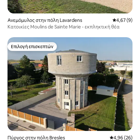
Ανεμόμυλος στην πόλη Lavardens
Μέση βαθμολο
4,67 (9)
Κατοικίες Moulins de Sainte Marie - εκπληκτική θέα
Επιλογή επισκεπτών
Επιλογή επισκεπτών
Πύργος στην πόλη Bresles
Μέση βαθμολογ
4,96 (26)