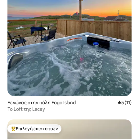
Ξενώνας στην πόλη Fogo Island
Μέση βαθμ
5 (11)
Το Loft της Lacey
Επιλογή επισκεπτών
Κορυφαία επιλογή επισκεπτών