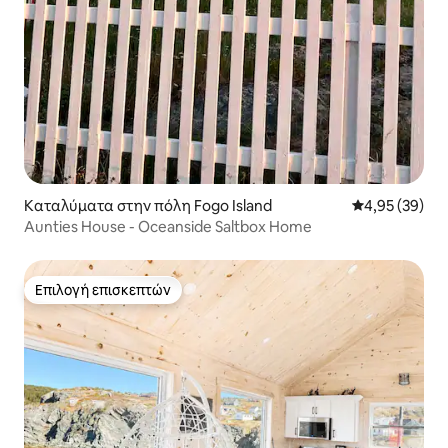
Καταλύματα στην πόλη Fogo Island
Μέση βαθμολογ
4,95 (39)
Aunties House - Oceanside Saltbox Home
Επιλογή επισκεπτών
Επιλογή επισκεπτών