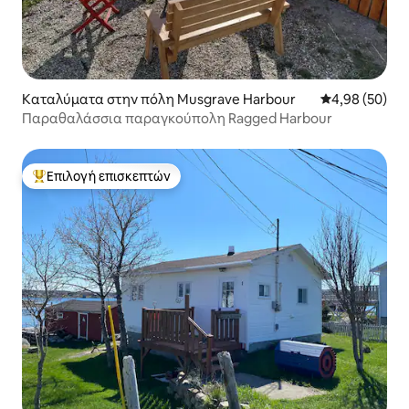
Καταλύματα στην πόλη Musgrave Harbour
Μέση βαθμολογ
4,98 (50)
Παραθαλάσσια παραγκούπολη Ragged Harbour
Επιλογή επισκεπτών
Κορυφαία επιλογή επισκεπτών