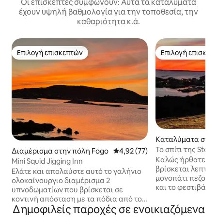
Οι επισκέπτες συμφωνούν: Αυτά τα καταλύματα
έχουν υψηλή βαθμολογία για την τοποθεσία, την
καθαριότητα κ.ά.
Επιλογή επισκεπτών
Επιλογή επισκεπ
Επιλογή επισκεπτών
Επιλογή επισκεπ
Καταλύματα στην
o
Το σπίτι της Stell
Διαμέρισμα στην πόλη Fogo
Μέση βαθμολογία: 4,92 στα 5, 
4,92 (77)
Καλώς ήρθατε στο 
Mini Squid Jigging Inn
βρίσκεται λεπτά 
Ελάτε και απολαύστε αυτό το γαλήνιο
μονοπάτι πεζοπορ
ολοκαίνουργιο διαμέρισμα 2
και το φεστιβάλ 
υπνοδωματίων που βρίσκεται σε
στις αρχές Αυγού
κοντινή απόσταση με τα πόδια από το
ήσυχο μέρος κοντ
Δημοφιλείς παροχές σε ενοικιαζόμενα
παγκοσμίου φήμης Brimstone Head -
μπορείτε να απολ