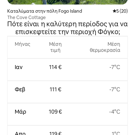
Καταλύματα στην πόλη Fogo Island
Μέση βαθμο
5 (20)
The Cove Cottage
Πότε είναι η καλύτερη περίοδος για να
επισκεφτείτε την περιοχή Φόγκο;
Μήνας
Μέση
Μέση
τιμή
θερμοκρασία
Ιαν
114 €
-7°C
Φεβ
111 €
-7°C
Μάρ
109 €
-4°C
Απρ
119 €
1°C