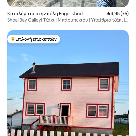
Καταλύματα στην πόλη Fogo Island
Μέση βαθμολογ
4,95 (76)
Shoal Bay Galley| Τζάκι | Μπάρμπεκιου | Υπαίθριο τζάκι |
Wifi
Επιλογή επισκεπτών
Κορυφαία επιλογή επισκεπτών