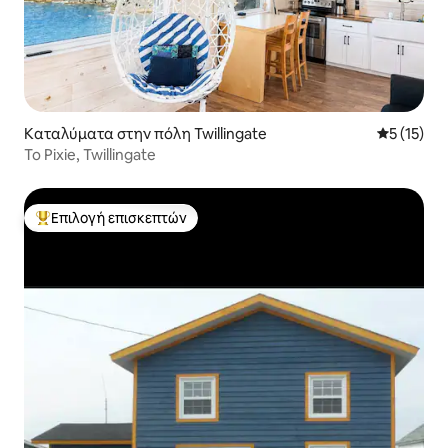
Καταλύματα στην πόλη Twillingate
Μέση βαθμ
5 (15)
Το Pixie, Twillingate
Επιλογή επισκεπτών
Κορυφαία επιλογή επισκεπτών