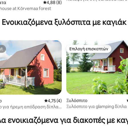
ατα
Μέση βαθμολογία: 4,88 στα 5, 8 κριτικές
4,88 (8)
με σάουνα κοντά στο Ταλίν
house at Kõrvemaa forest
Ενοικιαζόμενα ξυλόσπιτα με καγιάκ
st
Επιλογή επισκεπτών
st
Επιλογή επισκεπτών
Ξυλόσπιτο
ο
Μέση βαθμολογία: 4,75 στα 5, 4 κριτικές
4,75 (4)
Ξυλόσπιτο για glamping δίπλα
ο για ήρεμη απόδραση δίπλα
προστατευόμενο βιότοπο
ατευόμενο βιότοπο
α ενοικιαζόμενα για διακοπές με κα