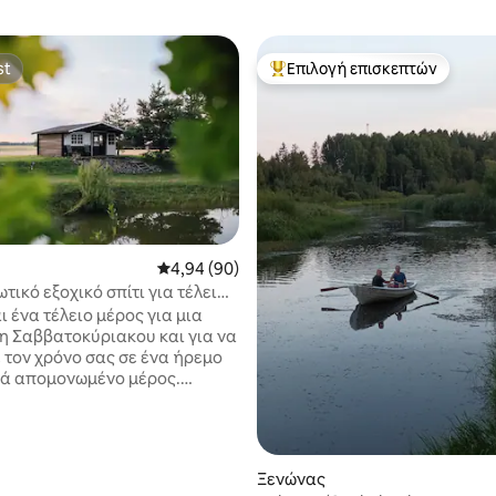
st
Επιλογή επισκεπτών
st
Κορυφαία επιλογή επισκεπτών
Μέση βαθμολογία: 4,94 στα 5, 90 κριτικές
4,94 (90)
 στα 5, 41 κριτικές
ωτικό εξοχικό σπίτι για τέλεια
η
ι ένα τέλειο μέρος για μια
 Σαββατοκύριακου και για να
 τον χρόνο σας σε ένα ήρεμο
τά απομονωμένο μέρος.
ήπεδο βόλεϊ, βελάκια,
ου, λιμνούλα και εξοχικό για
ολαύσετε, τα οποία
ται στην τιμή. Επιπλέον,
Ξενώνας
με παροχές που είναι