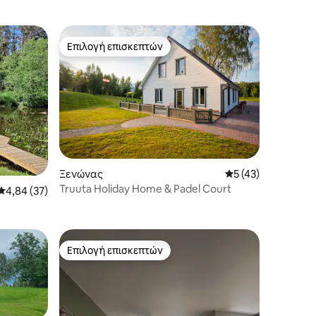
Επιλογή επισκεπτών
Επιλογή επισκεπτών
Ξενώνας
Μέση βαθμολογία: 
5 (43)
Truuta Holiday Home & Padel Court
Μέση βαθμολογία: 4,84 στα 5, 37 κριτικές
4,84 (37)
Επιλογή επισκεπτών
Επιλογή επισκεπτών