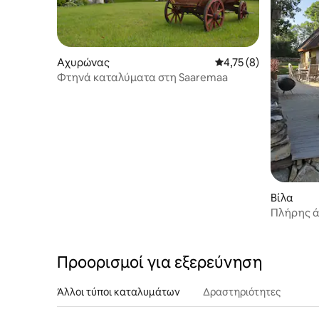
Αχυρώνας
Μέση βαθμολογία: 4,7
4,75 (8)
Φτηνά καταλύματα στη Saaremaa
Βίλα
Πλήρης ά
Προορισμοί για εξερεύνηση
Άλλοι τύποι καταλυμάτων
Δραστηριότητες