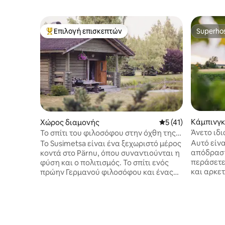
Επιλογή επισκεπτών
Superho
Κορυφαία επιλογή επισκεπτών
Superho
Κάμπινγκ
Χώρος διαμονής
Μέση βαθμολογία: 5
5 (41)
Άνετο ιδι
Το σπίτι του φιλοσόφου στην όχθη της
απόδρασ
λίμνης: σάουνα και τζακούζι
Αυτό είνα
Το Susimetsa είναι ένα ξεχωριστό μέρος
απόδραση
κοντά στο Pärnu, όπου συναντιούνται η
περάσετε
φύση και ο πολιτισμός. Το σπίτι ενός
και αρκε
πρώην Γερμανού φιλοσόφου και ένας
Έχουμε γ
κήπος που σχεδιάστηκε με αγάπη από
μπάρμπεκι
μια εσθονική οικογένεια δημιουργούν
να τα απ
μια μοναδική ατμόσφαιρα. Μια μεγάλη
περιλαμβάνον
ομάδα μπορεί να περάσει καλά μαζί στο
διαθέτου
ευρύχωρο καθιστικό και στη βεράντα.