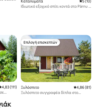
Καταλύματα
Μέση βαθμολογία: 
5 (10)
Ιδιωτικό εξοχικό σπίτι κοντά στο Pärnu &
Valgeranna
Επιλογή επισκεπτών
Επιλογή επισκεπτών
Μέση βαθμολογία: 4,83 στα 5, 111 κριτικές
4,83 (111)
Ξυλόσπιτο
Μέση βαθμολογία: 4,8
4,86 (81)
 σε
Ξυλόσπιτο συγγραφέα δίπλα στο
φυσικό καταφύγιο
γιάκ