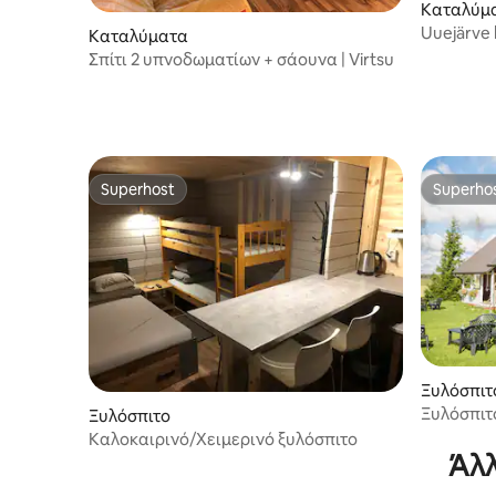
Καταλύμ
Uuejärve 
Καταλύματα
Σπίτι 2 υπνοδωματίων + σάουνα | Virtsu
Superhost
Superho
Superhost
Superho
Ξυλόσπιτ
Ξυλόσπιτ
Ξυλόσπιτο
σε προστ
Καλοκαιρινό/Χειμερινό ξυλόσπιτο
Άλλ