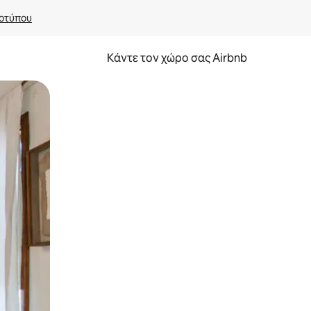
οτύπου
Κάντε τον χώρο σας Airbnb
α την εξερευνήσετε με την αφή ή να τη σύρετε με τα δάχτυλα.