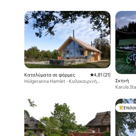
Καταλύματα σε φάρμες
Μέση βαθμολογία: 4,81
4,81 (21)
Σκηνή
Hülgeranna Hamlet - Καλοκαιρινή
κουζίνα
Karula St
Karula
Επιλο
Κορυφαί