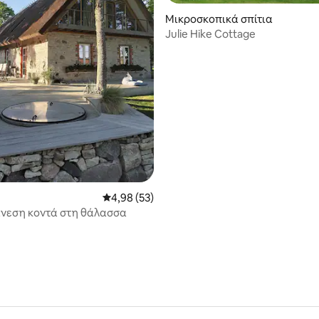
Μικροσκοπικά σπίτια
Julie Hike Cottage
5 στα 5, 8 κριτικές
Μέση βαθμολογία: 4,98 στα 5, 53 κριτικές
4,98 (53)
νεση κοντά στη θάλασσα