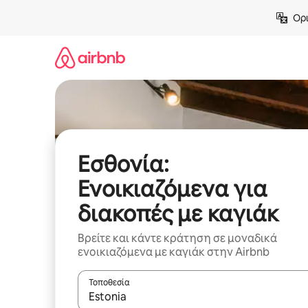
Μετάβαση
Ορι
στο
περιεχόμενο
Εσθονία:
Ενοικιαζόμενα για
διακοπές με καγιάκ
Βρείτε και κάντε κράτηση σε μοναδικά
ενοικιαζόμενα με καγιάκ στην Airbnb
Τοποθεσία
Όταν τα αποτελέσματα είναι διαθέσιμα, μπορείτ