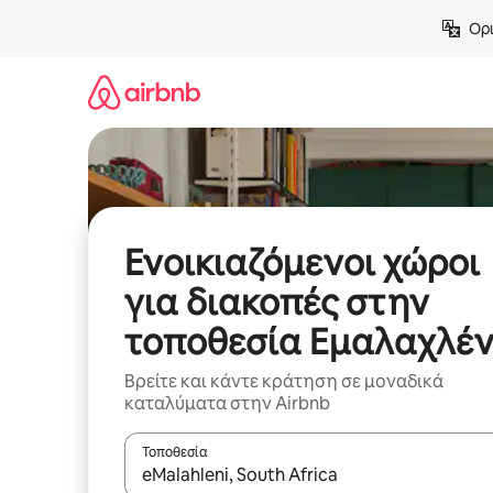
Μετάβαση
Ορι
στο
περιεχόμενο
Ενοικιαζόμενοι χώροι
για διακοπές στην
τοποθεσία Εμαλαχλέν
Βρείτε και κάντε κράτηση σε μοναδικά
καταλύματα στην Airbnb
Τοποθεσία
Όταν τα αποτελέσματα είναι διαθέσιμα, μπορείτ