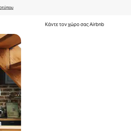
οτύπου
Κάντε τον χώρο σας Airbnb
α την εξερευνήσετε με την αφή ή να τη σύρετε με τα δάχτυλα.