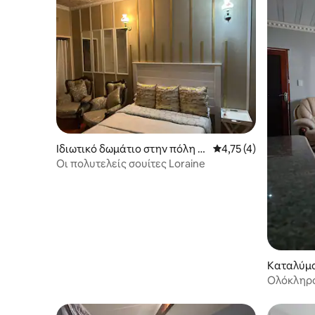
Ιδιωτικό δωμάτιο στην πόλη e
Μέση βαθμολογία: 4,7
4,75 (4)
Malahleni
Οι πολυτελείς σουίτες Loraine
Καταλύμα
lburg
Ολόκληρο 
Middelbu