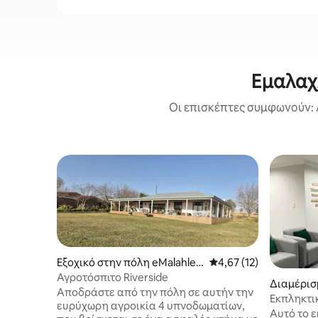
Εμαλαχλ
Οι επισκέπτες συμφωνούν: 
Εξοχικό στην πόλη eMalahlen
Μέση βαθμολογία: 4,67
4,67 (12)
i
Αγροτόσπιτο Riverside
Διαμέρισ
Αποδράστε από την πόλη σε αυτήν την
ahleni
Εκπληκτι
ευρύχωρη αγροικία 4 υπνοδωματίων,
υπνοδωμ
Αυτό το 