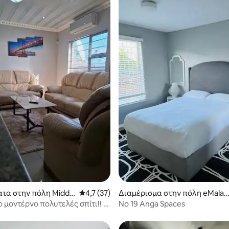
5 στα 5, 4 κριτικές
τα στην πόλη Midde
Μέση βαθμολογία: 4,7 στα 5, 37 κριτικές
4,7 (37)
Διαμέρισμα στην πόλη eMalah
eni
μοντέρνο πολυτελές σπίτι!! -
No 19 Anga Spaces
rg