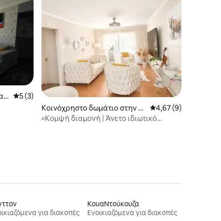
α σ
Μέση βαθμολογία: 5 στα 5, 3 κριτικές
5 (3)
Κοινόχρηστο δωμάτιο στην π
Μέση βαθμολογία: 4,
4,67 (9)
όλη eMalahleni
«Κομψή διαμονή | Άνετο ιδιωτικό
δωμάτιο»
νττον
ΚουαΝτούκουζα
ικιαζόμενα για διακοπές
Ενοικιαζόμενα για διακοπές