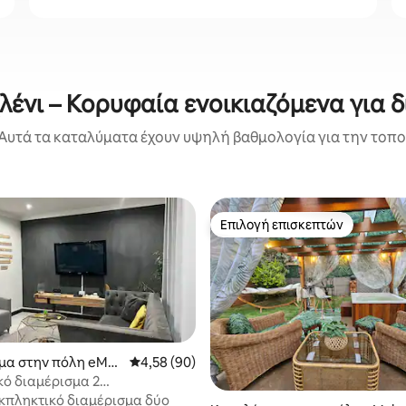
ένι – Κορυφαία ενοικιαζόμενα για 
Αυτά τα καταλύματα έχουν υψηλή βαθμολογία για την τοποθ
Επιλογή επισκεπτών
Επιλογή επισκεπτών
 στα 5, 12 κριτικές
μα στην πόλη eMal
Μέση βαθμολογία: 4,58 στα 5, 90 κριτικές
4,58 (90)
κό διαμέρισμα 2
ατίων
εκπληκτικό διαμέρισμα δύο