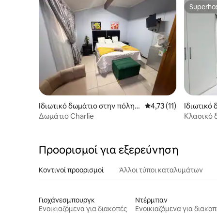
Superho
Superho
Ιδιωτικό δωμάτιο στην πόλη e
Μέση βαθμολογία: 4,73
4,73 (11)
Ιδιωτικό
Malahleni
elburg
Δωμάτιο Charlie
Κλασικό δ
Προορισμοί για εξερεύνηση
Κοντινοί προορισμοί
Άλλοι τύποι καταλυμάτων
Γιοχάνεσμπουργκ
Ντέρμπαν
Ενοικιαζόμενα για διακοπές
Ενοικιαζόμενα για διακοπ