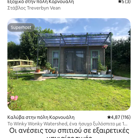
Εξοχικό στην πόλη Κορνουάλη
Μέση βαθμ
5 (3)
Στάβλος Treverbyn Vean
Superhost
Superhost
Καλύβα στην πόλη Κορνουάλη
Μέση βαθμολογ
4,87 (116)
Το Winky Wonky Watershed, ένα ήσυχο ξυλόσπιτο με 1
Οι ανέσεις του σπιτιού σε εξαιρετικές
κρεβάτι