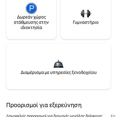
Δωρεάν χώρος
στάθμευσης στην
Γυμναστήριο
ιδιοκτησία
Διαμέρισμα με υπηρεσίες ξενοδοχείου
Προορισμοί για εξερεύνηση
Δημοφιλείς προορισμοί για διαμονές μεγάλης διάρκειας
Κον