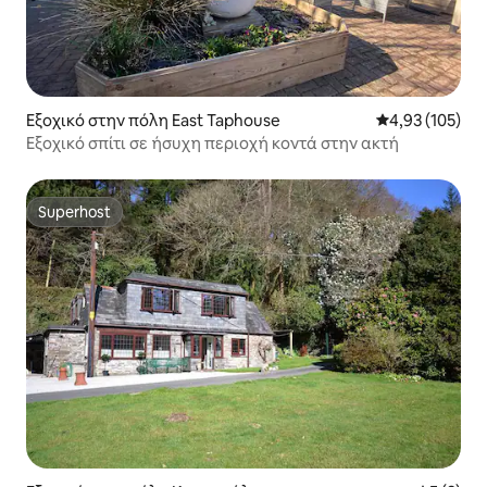
Εξοχικό στην πόλη East Taphouse
Μέση βαθμολογί
4,93 (105)
Εξοχικό σπίτι σε ήσυχη περιοχή κοντά στην ακτή
Superhost
Superhost