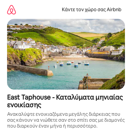
Μετάβαση
στο
Κάντε τον χώρο σας Airbnb
περιεχόμενο
East Taphouse - Καταλύματα μηνιαίας
ενοικίασης
Ανακαλύψτε ενοικιαζόμενα μεγάλης διάρκειας που
σας κάνουν να νιώθετε σαν στο σπίτι σας με διαμονές
που διαρκούν έναν μήνα ή περισσότερο.