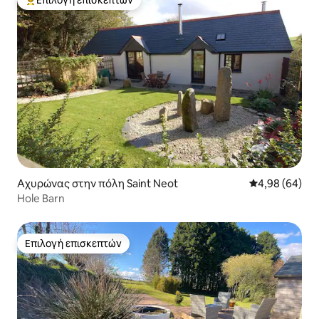
Επιλογή επισκεπτών
Κορυφαία επιλογή επισκεπτών
Αχυρώνας στην πόλη Saint Neot
Μέση βαθμολογ
4,98 (64)
Hole Barn
Επιλογή επισκεπτών
Επιλογή επισκεπτών