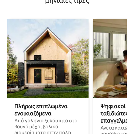
μηνιαίες τιμές
Πλήρως επιπλωμένα
Ψηφιακοί νο
ενοικιαζόμενα
ταξιδιώτες γ
επαγγελματι
Από γαλήνια ξυλόσπιτα στο
βουνό μέχρι βολικά
Άνετα καταλύμ
διαμερίσματα στην πόλη,
νομάδες και ε