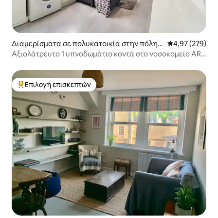
Διαμερίσματα σε πολυκατοικία στην πόλη
Μέση βαθμολογί
4,97 (279)
Αμπερντίν
Αξιολάτρευτο 1 υπνοδωμάτιο κοντά στο νοσοκομείο ARI
στο Αμπερντίν
Επιλογή επισκεπτών
Κορυφαία επιλογή επισκεπτών