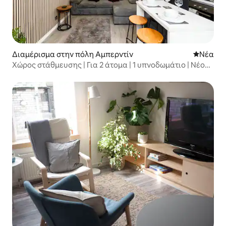
Διαμέρισμα στην πόλη Αμπερντίν
Νέος χώ
Νέα
Χώρος στάθμευσης | Για 2 άτομα | 1 υπνοδωμάτιο | Νέος
εσωτερικός χώρος