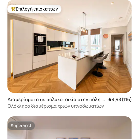
Επιλογή επισκεπτών
Κορυφαία επιλογή επισκεπτών
Διαμερίσματα σε πολυκατοικία στην πόλη Α
Μέση βαθμολογ
4,93 (116)
μπερντίν
Ολόκληρο διαμέρισμα τριών υπνοδωματίων
Superhost
Superhost