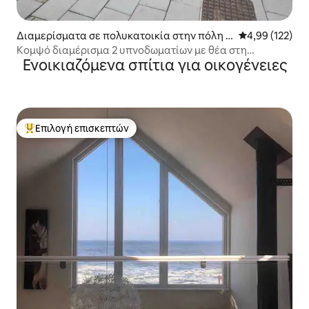
Διαμερίσματα σε πολυκατοικία στην πόλη A
Μέση βαθμολογί
4,99 (122)
berdeenshire
Κομψό διαμέρισμα 2 υπνοδωματίων με θέα στη
Ενοικιαζόμενα σπίτια για οικογένειες
θάλασσα στο Stonehaven
Επιλογή επισκεπτών
Κορυφαία επιλογή επισκεπτών