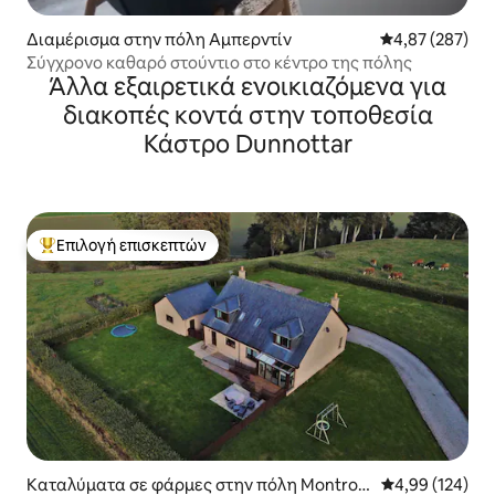
Διαμέρισμα στην πόλη Αμπερντίν
Μέση βαθμολογί
4,87 (287)
Σύγχρονο καθαρό στούντιο στο κέντρο της πόλης
Άλλα εξαιρετικά ενοικιαζόμενα για
διακοπές κοντά στην τοποθεσία
Κάστρο Dunnottar
Επιλογή επισκεπτών
Κορυφαία επιλογή επισκεπτών
Καταλύματα σε φάρμες στην πόλη Montros
Μέση βαθμολογί
4,99 (124)