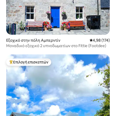
Εξοχικό στην πόλη Αμπερντίν
Μέση βαθμολογί
4,98 (174)
Μοναδικό εξοχικό 2 υπνοδωματίων στο Fittie (Footdee)
Επιλογή επισκεπτών
Κορυφαία επιλογή επισκεπτών