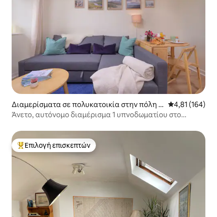
Διαμερίσματα σε πολυκατοικία στην πόλη A
Μέση βαθμολογί
4,81 (164)
berdeenshire
Άνετο, αυτόνομο διαμέρισμα 1 υπνοδωματίου στο
Deeside
Επιλογή επισκεπτών
Κορυφαία επιλογή επισκεπτών