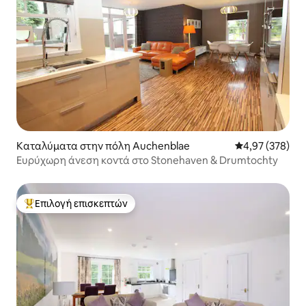
Καταλύματα στην πόλη Auchenblae
Μέση βαθμολογί
4,97 (378)
Ευρύχωρη άνεση κοντά στο Stonehaven & Drumtochty
Επιλογή επισκεπτών
Κορυφαία επιλογή επισκεπτών