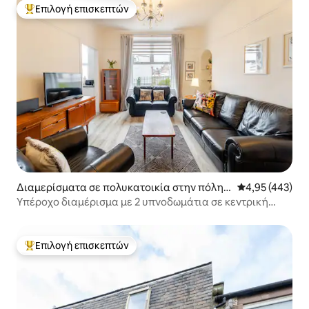
Επιλογή επισκεπτών
Κορυφαία επιλογή επισκεπτών
Διαμερίσματα σε πολυκατοικία στην πόλη
Μέση βαθμολογί
4,95 (443)
Angus Council
Υπέροχο διαμέρισμα με 2 υπνοδωμάτια σε κεντρική
τοποθεσία
Επιλογή επισκεπτών
Κορυφαία επιλογή επισκεπτών