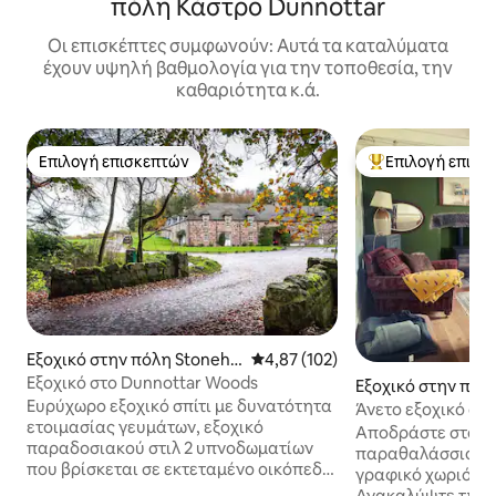
πόλη Κάστρο Dunnottar
Οι επισκέπτες συμφωνούν: Αυτά τα καταλύματα
έχουν υψηλή βαθμολογία για την τοποθεσία, την
καθαριότητα κ.ά.
Επιλογή επισκεπτών
Επιλογή επισκ
Επιλογή επισκεπτών
Κορυφαία επιλογ
Εξοχικό στην πόλη Stoneha
Μέση βαθμολογία: 4,87 στα 5, 1
4,87 (102)
ven
Εξοχικό στο Dunnottar Woods
Εξοχικό στην πόλ
Ευρύχωρο εξοχικό σπίτι με δυνατότητα
Άνετο εξοχικό σπί
ετοιμασίας γευμάτων, εξοχικό
Dunnottar – Φιλι
Αποδράστε στο γ
παραδοσιακού στιλ 2 υπνοδωματίων
παραθαλάσσιο κα
που βρίσκεται σε εκτεταμένο οικόπεδο,
γραφικό χωριό Co
αρχικά μέρος ενός μεγάλου σταθερού
Ανακαλύψτε τη γο