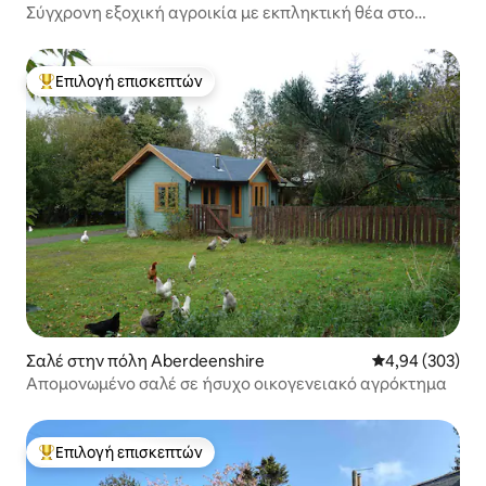
e
Σύγχρονη εξοχική αγροικία με εκπληκτική θέα στο
ποτάμι
Επιλογή επισκεπτών
Κορυφαία επιλογή επισκεπτών
Σαλέ στην πόλη Aberdeenshire
Μέση βαθμολογί
4,94 (303)
Απομονωμένο σαλέ σε ήσυχο οικογενειακό αγρόκτημα
Επιλογή επισκεπτών
Κορυφαία επιλογή επισκεπτών