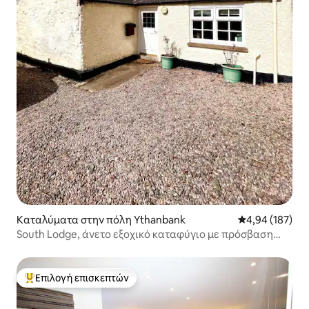
Καταλύματα στην πόλη Ythanbank
Μέση βαθμολογί
4,94 (187)
South Lodge, άνετο εξοχικό καταφύγιο με πρόσβαση
στην πισίνα.
Επιλογή επισκεπτών
Κορυφαία επιλογή επισκεπτών