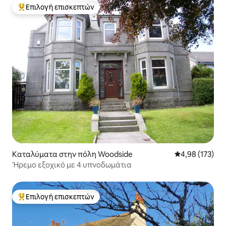
Επιλογή επισκεπτών
Κορυφαία επιλογή επισκεπτών
Καταλύματα στην πόλη Woodside
Μέση βαθμολογί
4,98 (173)
Ήρεμο εξοχικό με 4 υπνοδωμάτια
Επιλογή επισκεπτών
Κορυφαία επιλογή επισκεπτών