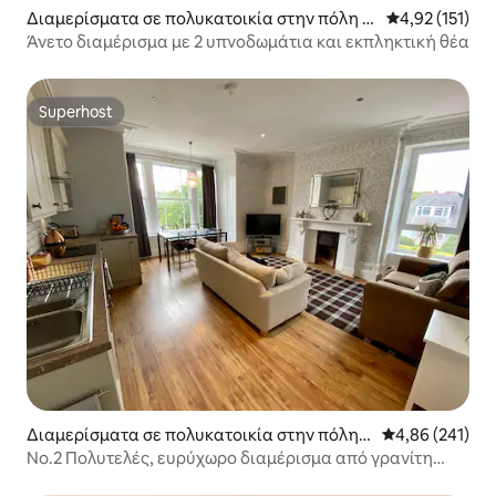
Διαμερίσματα σε πολυκατοικία στην πόλη A
Μέση βαθμολογ
4,92 (151)
berdeenshire
Άνετο διαμέρισμα με 2 υπνοδωμάτια και εκπληκτική θέα
Superhost
Superhost
Διαμερίσματα σε πολυκατοικία στην πόλη
Μέση βαθμολογί
4,86 (241)
Αμπερντίν
No.2 Πολυτελές, ευρύχωρο διαμέρισμα από γρανίτη
(πάνω)