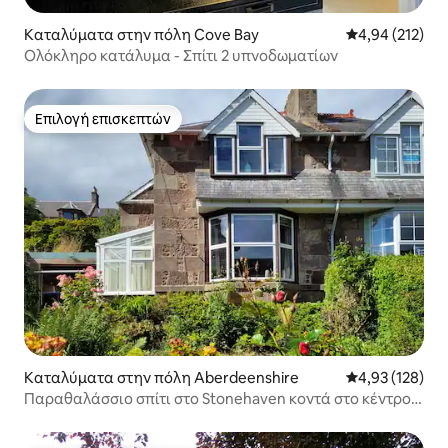
Καταλύματα στην πόλη Cove Bay
Μέση βαθμολογί
4,94 (212)
Ολόκληρο κατάλυμα - Σπίτι 2 υπνοδωματίων
Επιλογή επισκεπτών
Επιλογή επισκεπτών
Καταλύματα στην πόλη Aberdeenshire
Μέση βαθμολογί
4,93 (128)
Παραθαλάσσιο σπίτι στο Stonehaven κοντά στο κέντρο
της πόλης, λιμάνι