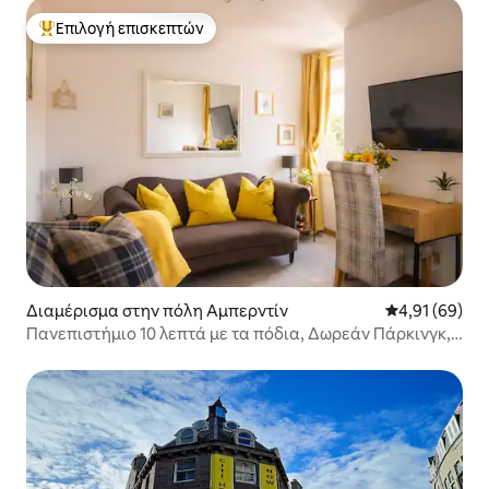
Επιλογή επισκεπτών
Κορυφαία επιλογή επισκεπτών
Διαμέρισμα στην πόλη Αμπερντίν
Μέση βαθμολογ
4,91 (69)
Πανεπιστήμιο 10 λεπτά με τα πόδια, Δωρεάν Πάρκινγκ,
Κοντά στο Αεροδρόμιο