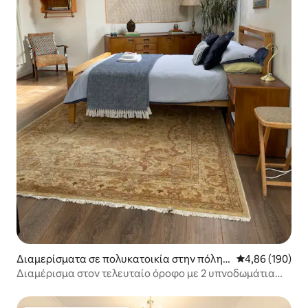
Διαμερίσματα σε πολυκατοικία στην πόλη
Μέση βαθμολογί
4,86 (190)
Αμπερντίν
Διαμέρισμα στον τελευταίο όροφο με 2 υπνοδωμάτια
και 2 μπάνια στο κέντρο της πόλης