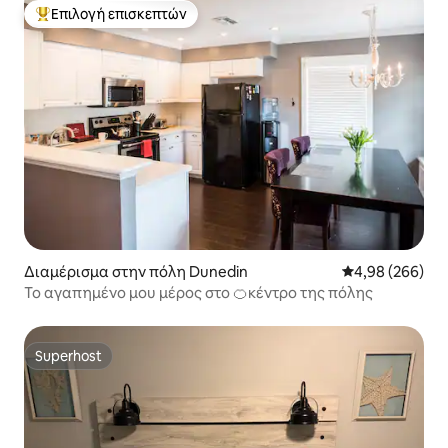
Επιλογή επισκεπτών
Κορυφαία επιλογή επισκεπτών
Διαμέρισμα στην πόλη Dunedin
Μέση βαθμολογί
4,98 (266)
Το αγαπημένο μου μέρος στο 🍊κέντρο της πόλης
Superhost
Superhost