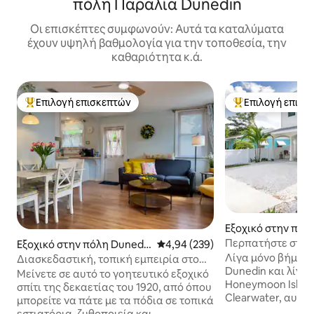
πόλη Παραλία Dunedin
Οι επισκέπτες συμφωνούν: Αυτά τα καταλύματα
έχουν υψηλή βαθμολογία για την τοποθεσία, την
καθαριότητα κ.ά.
Επιλογή επισκεπτών
Επιλογή επισκ
Κορυφαία επιλογή επισκεπτών
Κορυφαία επιλογ
Εξοχικό στην πόλ
n
Περπατήστε στο κ
Εξοχικό στην πόλη Dunedi
Μέση βαθμολογία: 4,94 στα 5, 2
4,94 (239)
στο Waterfront, λ
n
Λίγα μόνο βήματα
Διασκεδαστική, τοπική εμπειρία στο
παραλίες
Dunedin και λίγα 
Ντούνεντιν με τα πόδια
Μείνετε σε αυτό το γοητευτικό εξοχικό
Honeymoon Island
σπίτι της δεκαετίας του 1920, από όπου
Clearwater, αυτό 
μπορείτε να πάτε με τα πόδια σε τοπικά
υπνοδωμάτια στο
εστιατόρια, ζυθοποιεία και