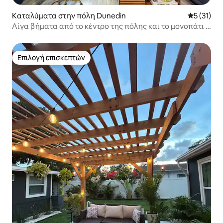
Καταλύματα στην πόλη Dunedin
Μέση βαθμ
5 (31)
Λίγα βήματα από το κέντρο της πόλης και το μονοπάτι •
Κοντά σε παραλίες
Επιλογή επισκεπτών
Επιλογή επισκεπτών