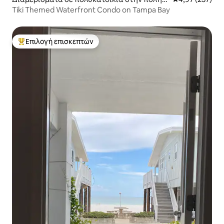
άμπα
Tiki Themed Waterfront Condo on Tampa Bay
Επιλογή επισκεπτών
Κορυφαία επιλογή επισκεπτών