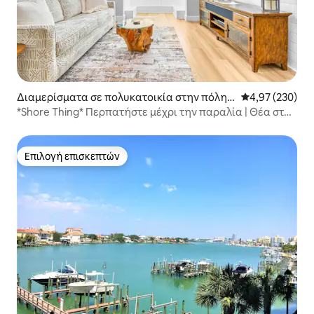
Διαμερίσματα σε πολυκατοικία στην πόλη T
Μέση βαθμολογί
4,97 (230)
reasure Island
*Shore Thing* Περπατήστε μέχρι την παραλία | Θέα στη
μεσοακτική ζώνη
Επιλογή επισκεπτών
Επιλογή επισκεπτών