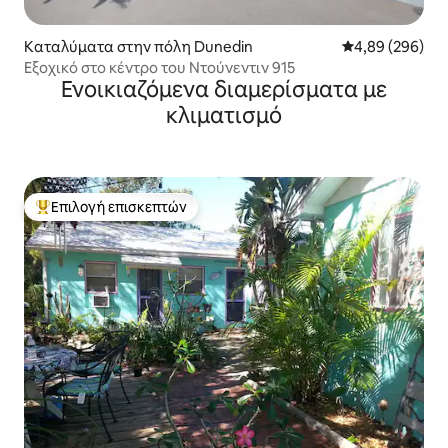
Καταλύματα στην πόλη Dunedin
Μέση βαθμολογί
4,89 (296)
Εξοχικό στο κέντρο του Ντούνεντιν 915
Ενοικιαζόμενα διαμερίσματα με
κλιματισμό
Επιλογή επισκεπτών
Κορυφαία επιλογή επισκεπτών