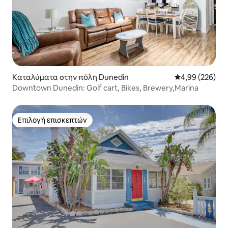
Καταλύματα στην πόλη Dunedin
Μέση βαθμολογί
4,99 (226)
Downtown Dunedin: Golf cart, Bikes, Brewery,Marina
Επιλογή επισκεπτών
Επιλογή επισκεπτών