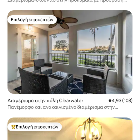
στον κόλπο
Επιλογή επισκεπτών
Επιλογή επισκεπτών
Διαμέρισμα στην πόλη Clearwater
Μέση βαθμολογί
4,93 (103)
Πανέμορφο και ανακαινισμένο διαμέρισμα στην
προκυμαία 2 υπνοδωμάτια/2 μπάνια
Επιλογή επισκεπτών
Κορυφαία επιλογή επισκεπτών