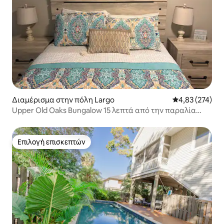
Διαμέρισμα στην πόλη Largo
Μέση βαθμολογί
4,83 (274)
Upper Old Oaks Bungalow 15 λεπτά από την παραλία
Clearwater
Επιλογή επισκεπτών
Επιλογή επισκεπτών