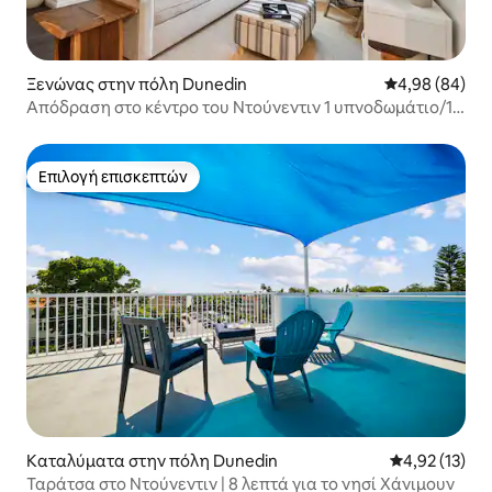
Ξενώνας στην πόλη Dunedin
Μέση βαθμολογ
4,98 (84)
Απόδραση στο κέντρο του Ντούνεντιν 1 υπνοδωμάτιο/1
μπάνιο
Επιλογή επισκεπτών
Επιλογή επισκεπτών
Καταλύματα στην πόλη Dunedin
Μέση βαθμολο
4,92 (13)
Ταράτσα στο Ντούνεντιν | 8 λεπτά για το νησί Χάνιμουν