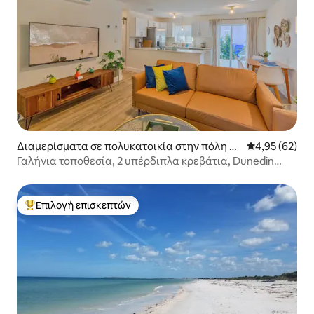
Διαμερίσματα σε πολυκατοικία στην πόλη D
Μέση βαθμολογ
4,95 (62)
unedin
Γαλήνια τοποθεσία, 2 υπέρδιπλα κρεβάτια, Dunedin
Causeway
Επιλογή επισκεπτών
Κορυφαία επιλογή επισκεπτών