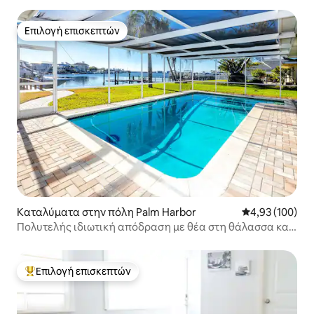
Επιλογή επισκεπτών
Επιλογή επισκεπτών
Καταλύματα στην πόλη Palm Harbor
Μέση βαθμολογί
4,93 (100)
Πολυτελής ιδιωτική απόδραση με θέα στη θάλασσα και
πισίνα στην Ozona
Επιλογή επισκεπτών
Κορυφαία επιλογή επισκεπτών