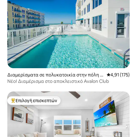
Διαμερίσματα σε πολυκατοικία στην πόλη Cl
Μέση βαθμολογ
4,91 (175)
earwater
Νέο! Διαμέρισμα στο αποκλειστικό Avalon Club
Επιλογή επισκεπτών
Κορυφαία επιλογή επισκεπτών