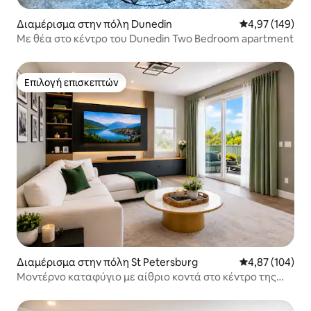
Διαμέρισμα στην πόλη Dunedin
Μέση βαθμολογί
4,97 (149)
Με θέα στο κέντρο του Dunedin Two Bedroom apartment
Επιλογή επισκεπτών
Επιλογή επισκεπτών
Διαμέρισμα στην πόλη St Petersburg
Μέση βαθμολογί
4,87 (104)
Μοντέρνο καταφύγιο με αίθριο κοντά στο κέντρο της
πόλης