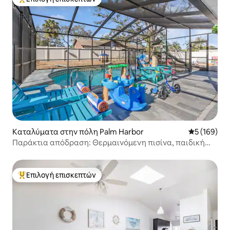
Κορυφαία επιλογή επισκεπτών
Καταλύματα στην πόλη Palm Harbor
Μέση βαθμολ
5 (169)
Παράκτια απόδραση: Θερμαινόμενη πισίνα, παιδική
χαρά και οικογενειακή διασκέδαση
Επιλογή επισκεπτών
Κορυφαία επιλογή επισκεπτών