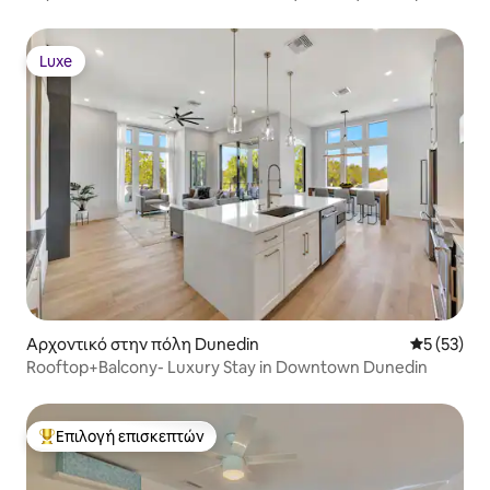
Luxe
Luxe
Αρχοντικό στην πόλη Dunedin
Μέση βαθμο
5 (53)
Rooftop+Balcony- Luxury Stay in Downtown Dunedin
Επιλογή επισκεπτών
Κορυφαία επιλογή επισκεπτών