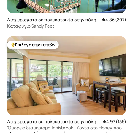
Διαμερίσματα σε πολυκατοικία στην πόλη
Μέση βαθμολογί
4,86 (307)
Clearwater
Καταφύγιο Sandy Feet
Επιλογή επισκεπτών
Κορυφαία επιλογή επισκεπτών
Διαμερίσματα σε πολυκατοικία στην πόλη P
Μέση βαθμολογί
4,97 (156)
alm Harbor
Όμορφο διαμέρισμα Innisbrook | Κοντά στο Honeymoon