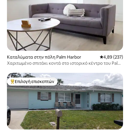
Καταλύματα στην πόλη Palm Harbor
Μέση βαθμολογί
4,89 (237)
Χαριτωμένο σπιτάκι κοντά στο ιστορικό κέντρο του Palm
Harbor
Επιλογή επισκεπτών
Κορυφαία επιλογή επισκεπτών