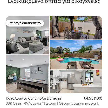
Ενοικιαζόμενα σπίτια για οικογένειες
Island
Επιλογή επισκεπτών
Επιλογή επισκεπτών
Καταλύματα στην πόλη Dunedin
Μέση βαθμολογί
4,93 (100)
3BR Oasis | Φιλοξενεί 11 άτομα | Θερμαινόμενη πισίνα |
Πινγκ πονγκ!