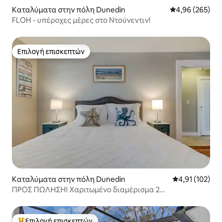
Καταλύματα στην πόλη Dunedin
Μέση βαθμολογί
4,96 (265)
FLOH - υπέροχες μέρες στο Ντούνεντιν!
Επιλογή επισκεπτών
Επιλογή επισκεπτών
Καταλύματα στην πόλη Dunedin
Μέση βαθμολογ
4,91 (102)
ΠΡΟΣ ΠΏΛΗΣΗ! Χαριτωμένο διαμέρισμα 2
υπνοδωματίων στο κέντρο του Ντούνεντιν! Κάντε
κράτηση τώρα!
Επιλογή επισκεπτών