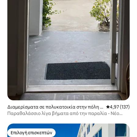
Διαμερίσματα σε πολυκατοικία στην πόλη I
Μέση βαθμολογί
4,97 (137)
ndian Shores
Παραθαλάσσιο λίγα βήματα από την παραλία - Νέο
ανακαινισμένο μπάνιο
Επιλογή επισκεπτών
Επιλογή επισκεπτών