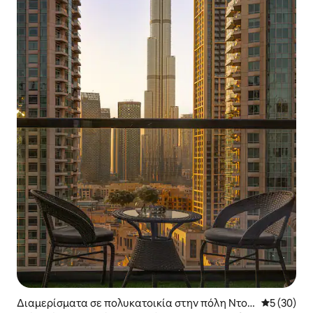
Διαμερίσματα σε πολυκατοικία στην πόλη Ντου
Μέση βαθμο
5 (30)