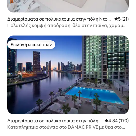
Διαμερίσματα σε πολυκατοικία στην πόλη Ντου
Μέση βαθμ
5 (21)
μπάι
Πολυτελής κομψή απόδραση, θέα στην πισίνα, χαμάμ
σάουνα PS5
Επιλογή επισκεπτών
Επιλογή επισκεπτών
Διαμερίσματα σε πολυκατοικία στην πόλη
Μέση βαθμολογί
4,84 (170)
Ντουμπάι
Καταπληκτικό στούντιο στο DAMAC PRIVE με θέα στο
κανάλι!