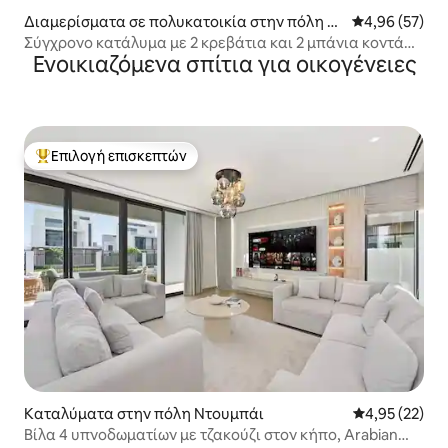
Διαμερίσματα σε πολυκατοικία στην πόλη Ν
Μέση βαθμολογ
4,96 (57)
τουμπάι
Σύγχρονο κατάλυμα με 2 κρεβάτια και 2 μπάνια κοντά
Ενοικιαζόμενα σπίτια για οικογένειες
στην παραλία με θέα στη μαρίνα
Επιλογή επισκεπτών
Κορυφαία επιλογή επισκεπτών
Καταλύματα στην πόλη Ντουμπάι
Μέση βαθμολογ
4,95 (22)
Βίλα 4 υπνοδωματίων με τζακούζι στον κήπο, Arabian