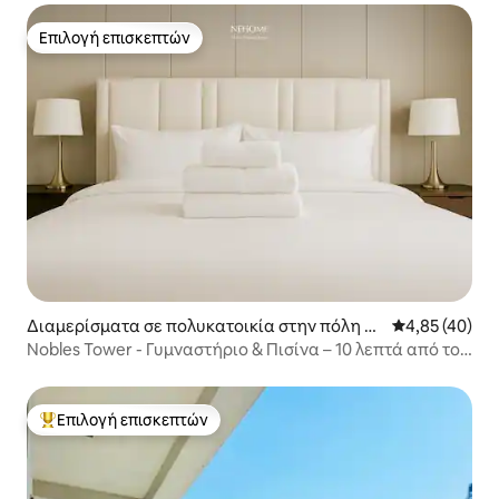
Επιλογή επισκεπτών
Επιλογή επισκεπτών
Διαμερίσματα σε πολυκατοικία στην πόλη Ν
Μέση βαθμολογ
4,85 (40)
τουμπάι
Nobles Tower - Γυμναστήριο & Πισίνα – 10 λεπτά από το
Μπουρτζ Χαλίφα
Επιλογή επισκεπτών
Κορυφαία επιλογή επισκεπτών