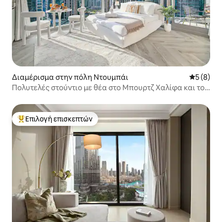
Διαμέρισμα στην πόλη Ντουμπάι
Μέση βαθμ
5 (8)
Πολυτελές στούντιο με θέα στο Μπουρτζ Χαλίφα και το
κανάλι
Επιλογή επισκεπτών
Κορυφαία επιλογή επισκεπτών