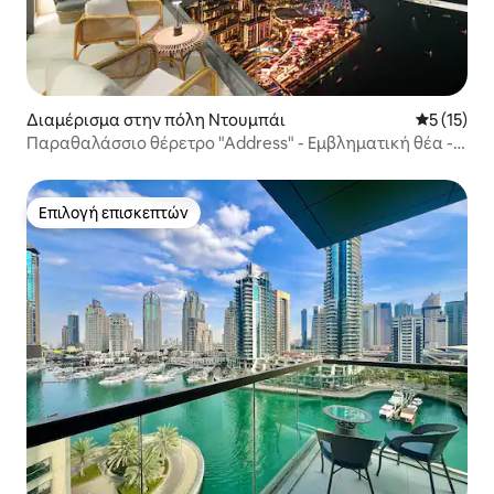
Διαμέρισμα στην πόλη Ντουμπάι
Μέση βαθμ
5 (15)
Παραθαλάσσιο θέρετρο "Address" - Εμβληματική θέα -
48ος όροφος
Επιλογή επισκεπτών
Επιλογή επισκεπτών