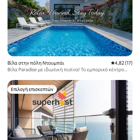
Βίλα στην πόλη Ντουμπάι
Μέση βαθμολο
4,82 (17)
Βίλα Paradise με ιδιωτική πισίνα! Το εμπορικό κέντρο
Dubai Mall στη στιγμή
Επιλογή επισκεπτών
Επιλογή επισκεπτών