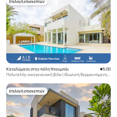
Επιλογή επισκεπτών
Επιλογή επισκεπτών
Καταλύματα στην πόλη Ντουμπάι
Μέση βαθμ
5 (9)
Πολυτελής οικογενειακή βίλα | Ιδιωτική θερμαινόμενη
πισίνα | 3 υπνοδωμάτια
Επιλογή επισκεπτών
Επιλογή επισκεπτών