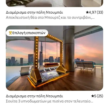
Διαμέρισμα στην πόλη Ντουμπάι
Μέση βαθμολογ
4,97 (33)
Αποκλειστική θέα στο Μπουρτζ και το συντριβάνι,
πρόσβαση στο εμπορικό κέντρο του Ντουμπάι
Επιλογή επισκεπτών
Κορυφαία επιλογή επισκεπτών
Διαμέρισμα στην πόλη Ντουμπάι
Μέση βαθμο
5 (25)
Σουίτα 3 υπνοδωματίων με πισίνα στον τελευταίο
όροφο, θέα στη θάλασσα + στο κέντρο της πόλης, μακρά