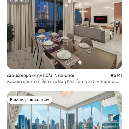
Superhost
Superhost
Διαμέρισμα στην πόλη Ντουμπάι
Μέση βαθμ
5 (4)
Χαρακτηριστική θέα στο Burj Khalifa + στο Σιντουμπάι
Φάουντεν |Vista Luxe
Επιλογή επισκεπτών
Επιλογή επισκεπτών