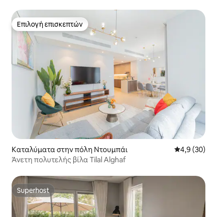
Ranches 3
Επιλογή επισκεπτών
Επιλογή επισκεπτών
Καταλύματα στην πόλη Ντουμπάι
Μέση βαθμολο
4,9 (30)
Άνετη πολυτελής βίλα Tilal Alghaf
Superhost
Superhost