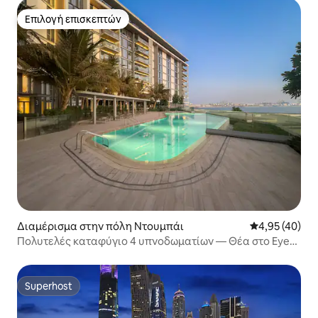
Επιλογή επισκεπτών
Επιλογή επισκεπτών
Διαμέρισμα στην πόλη Ντουμπάι
Μέση βαθμολογ
4,95 (40)
Πολυτελές καταφύγιο 4 υπνοδωματίων — Θέα στο Eye
of Dubai, Bluewaters
Superhost
Superhost