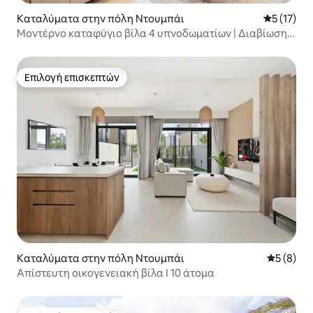
Καταλύματα στην πόλη Ντουμπάι
Μέση βαθμ
5 (17)
Μοντέρνο καταφύγιο βίλα 4 υπνοδωματίων | Διαβίωση
σε στιλ θέρετρου
Επιλογή επισκεπτών
Επιλογή επισκεπτών
Καταλύματα στην πόλη Ντουμπάι
Μέση βαθμ
5 (8)
Απίστευτη οικογενειακή βίλα I 10 άτομα