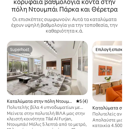
κορυφαία βαθμολογία κοντά στην
πόλη Ντουμπάι Πάρκα και Θέρετρα
Οι επισκέπτες συμφωνούν: Αυτά τα καταλύματα
έχουν υψηλή βαθμολογία για την τοποθεσία, την
καθαριότητα κ.ά.
Superhost
Επιλογή επισκεπ
Superhost
Επιλογή επισκεπ
Καταλύματα στην πόλη Ντουμπ
Μέση βαθμολογία: 5 στα 5,
5 (4)
άι
Πολυτελής βίλα 4 υπνοδωματίων με
Καταλύματα στην
τζακούζι και χώρο μπάρμπεκιου
άι
Μείνετε στην πολυτελή ΒΊΛΑ μας στην
Πολυτελείς αναμν
κλειστή κοινότητα Tilal Al Furjan,
υπνοδωματίων+π
Απολαύστε μια ο
Ντουμπάι! Μόλις 5 λεπτά από το μετρό,
κατοικία 4.500 τ