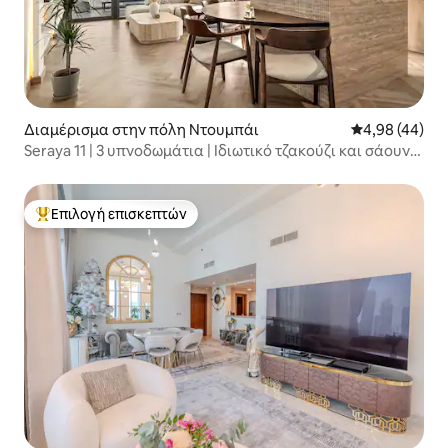
Διαμέρισμα στην πόλη Ντουμπάι
Μέση βαθμολογ
4,98 (44)
Seraya 11 | 3 υπνοδωμάτια | Ιδιωτικό τζακούζι και σάουνα
υπερύθρων
Επιλογή επισκεπτών
Κορυφαία επιλογή επισκεπτών