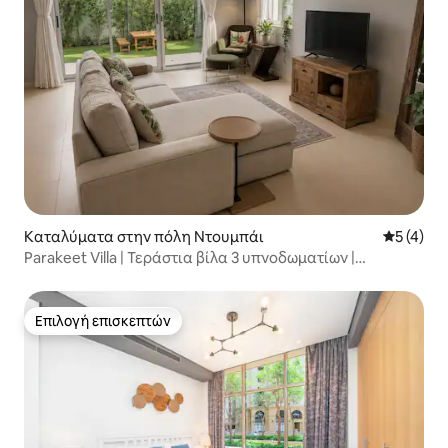
Καταλύματα στην πόλη Ντουμπάι
Μέση βαθμ
5 (4)
Parakeet Villa | Τεράστια βίλα 3 υπνοδωματίων |
Κλιματισμός στον κήπο
Επιλογή επισκεπτών
Επιλογή επισκεπτών