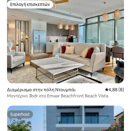
Επιλογή επισκεπτών
Επιλογή επισκεπτών
Διαμέρισμα στην πόλη Ντουμπάι
Μέση βαθμολο
4,88 (8)
Μοντέρνο 3bdr στο Emaar Beachfront Beach Vista
Superhost
Superhost