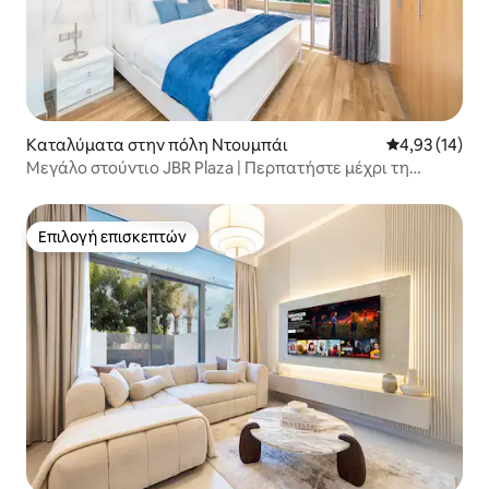
Καταλύματα στην πόλη Ντουμπάι
Μέση βαθμολογ
4,93 (14)
Μεγάλο στούντιο JBR Plaza | Περπατήστε μέχρι τη
Μαρίνα και την παραλία!
Επιλογή επισκεπτών
Επιλογή επισκεπτών