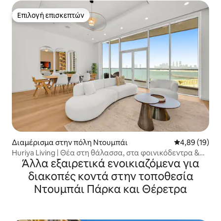
διαμονή
Επιλογή επισκεπτών
Επιλογή επισκεπτών
Διαμέρισμα στην πόλη Ντουμπάι
Μέση βαθμολογ
4,89 (19)
Huriya Living | Θέα στη θάλασσα, στα φοινικόδεντρα &
Άλλα εξαιρετικά ενοικιαζόμενα για
ιδιωτική παραλία
διακοπές κοντά στην τοποθεσία
Ντουμπάι Πάρκα και Θέρετρα