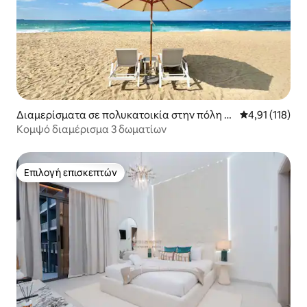
Διαμερίσματα σε πολυκατοικία στην πόλη Ν
Μέση βαθμολογ
4,91 (118)
τουμπάι
Κομψό διαμέρισμα 3 δωματίων
Επιλογή επισκεπτών
Επιλογή επισκεπτών