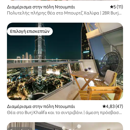
Διαμέρισμα στην πόλη Ντουμπάι
Μέση βαθμ
5 (11)
Πολυτελής πλήρης θέα στο Μπουρτζ Χαλίφα | 2BR Burj
Vista
Επιλογή επισκεπτών
Επιλογή επισκεπτών
Διαμέρισμα στην πόλη Ντουμπάι
Μέση βαθμολογ
4,83 (47)
Θέα στο Burj Khalifa και το σιντριβάνι | άμεση πρόσβαση
στο εμπορικό κέντρο