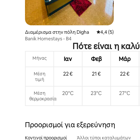
Διαμέρισμα στην πόλη Digha
Μέση βαθμολογία: 4,
4,4 (5)
Banik Homestays - B4
Πότε είναι η καλ
Μήνας
Ιαν
Φεβ
Μάρ
22 €
21 €
22 €
Μέση
τιμή
20°C
23°C
27°C
Μέση
θερμοκρασία
Προορισμοί για εξερεύνηση
Κοντινοί προορισμοί
Άλλοι τύποι καταλυμάτων