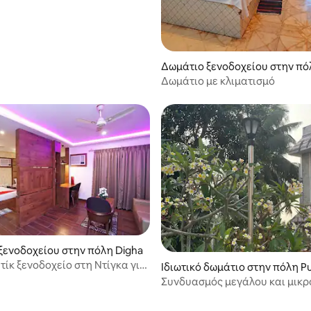
Δωμάτιο ξενοδοχείου στην πό
algobra
Δωμάτιο με κλιματισμό
ξενοδοχείου στην πόλη Digha
ίκ ξενοδοχείο στη Ντίγκα για
Ιδιωτικό δωμάτιο στην πόλη P
ενειακή σας έξοδο.
inipur
Συνδυασμός μεγάλου και μικρ
δωματίου