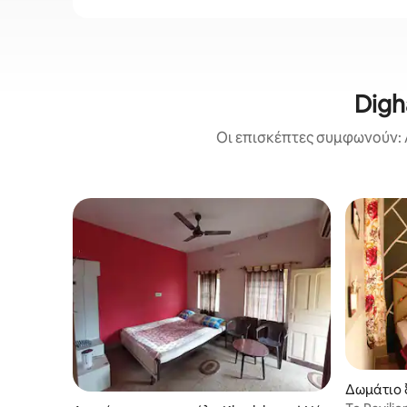
Digh
Οι επισκέπτες συμφωνούν: 
Δωμάτιο 
r