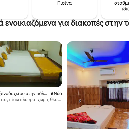
Πισίνα
στάθμ
Άνετο υπνοδωμάτιο με υπέρδ
ιδι
κρεβάτι και μονό κρεβάτι * Καθαρό
μπάνιο * Όμορφο μπαλκόνι * Ευρύχωρο
σαλόνι * Τραπεζαρία
ά ενοικιαζόμενα για διακοπές στην 
ξενοδοχείου στην πόλη
Νέος χώρος διαμονής
Νέα
τια, πίσω πλευρά, χωρίς θέα
lphin)