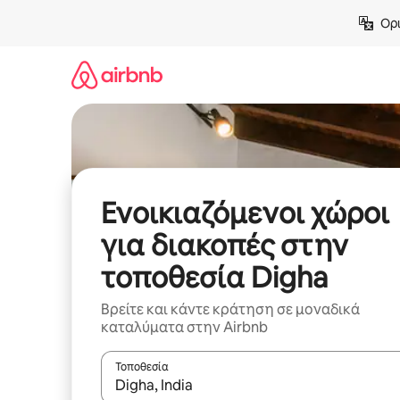
Μετάβαση
Ορι
στο
περιεχόμενο
Ενοικιαζόμενοι χώροι
για διακοπές στην
τοποθεσία Digha
Βρείτε και κάντε κράτηση σε μοναδικά
καταλύματα στην Airbnb
Τοποθεσία
Όταν τα αποτελέσματα είναι διαθέσιμα, μπορείτ