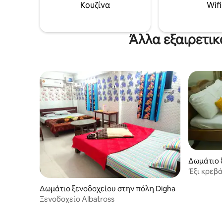
Κουζίνα
Wifi
Άλλα εξαιρετικ
Δωμάτιο 
Digha
Έξι κρεβά
(Hotel Do
Δωμάτιο ξενοδοχείου στην πόλη Digha
Ξενοδοχείο Albatross