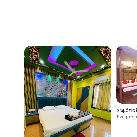
Δωμάτιο 
Ένα μπουτ
την οικογ