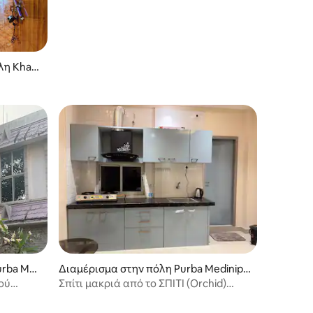
λη Khad
urba Med
Διαμέρισμα στην πόλη Purba Medinipu
r
ού
Σπίτι μακριά από το ΣΠΙΤΙ (Orchid)
DIGHA - Μόνο για οικογένειες