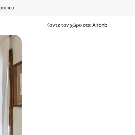
οτύπου
Κάντε τον χώρο σας Airbnb
α την εξερευνήσετε με την αφή ή να τη σύρετε με τα δάχτυλα.