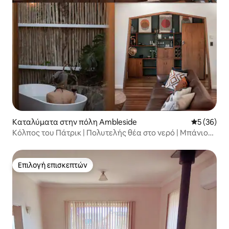
Καταλύματα στην πόλη Ambleside
Μέση βαθμο
5 (36)
Κόλπος του Πάτρικ | Πολυτελής θέα στο νερό | Μπάνιο
σε εξωτερικό χώρο
Επιλογή επισκεπτών
Επιλογή επισκεπτών