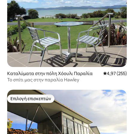
Καταλύματα στην πόλη Χόουλι Παραλία
Μέση βαθμολογί
4,97 (255)
Το σπίτι μας στην παραλία Hawley
Επιλογή επισκεπτών
Επιλογή επισκεπτών