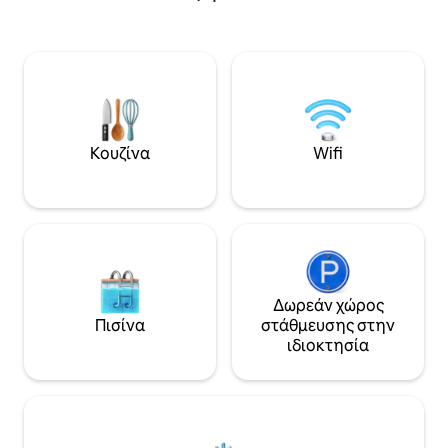
πεζοπορίας μας π
τμήμα. Το ήσυχο εξοχικό μας σπίτι
καταστήματα, το π
διαθέτει δύο μεγάλα υπνοδωμάτια. Το
κύριες παραλίες μ
υπνοδωμάτιο 1 περιέχει ένα υπέρδιπλο
καλύτερο μέρος γι
κρεβάτι, το οποίο μπορεί επίσης να
πυροτεχνήματα τ
διαμορφωθεί ως δύο μονά κρεβάτια
τον εορτασμό των
κατόπιν αιτήματος. Το υπνοδωμάτιο 2
τους φίλους και τ
περιλαμβάνει ένα διπλό κρεβάτι.
Έχουμε 2 μπάνια,
Αποκομμένο από το σπίτι είναι ένα
Κουζίνα
Wifi
υπενθύμιση ότι το 
μπανγκαλόου που περιέχει επίσης ένα
έχει μπανιέρα. Ο 
μεγάλο διπλό κρεβάτι και έχει το δικό
ποδηλατόδρομος 
του καθιστικό και τουαλέτα.
είναι κοντά.
Δωρεάν χώρος
Πισίνα
στάθμευσης στην
ιδιοκτησία