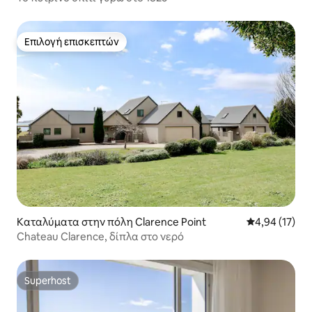
Επιλογή επισκεπτών
Επιλογή επισκεπτών
Καταλύματα στην πόλη Clarence Point
Μέση βαθμολογ
4,94 (17)
Chateau Clarence, δίπλα στο νερό
Superhost
Superhost