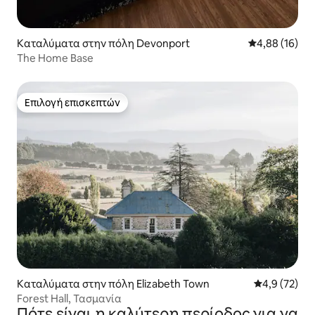
Καταλύματα στην πόλη Devonport
Μέση βαθμολογ
4,88 (16)
The Home Base
Επιλογή επισκεπτών
Επιλογή επισκεπτών
Καταλύματα στην πόλη Elizabeth Town
Μέση βαθμολο
4,9 (72)
Forest Hall, Τασμανία
Πότε είναι η καλύτερη περίοδος για να