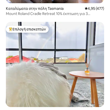
Καταλύματα στην πόλη Tasmania
Μέση βαθμολογί
4,95 (477)
Mount Roland Cradle Retreat 10% έκπτωση για 3
διανυκτερεύσεις
Επιλογή επισκεπτών
Κορυφαία επιλογή επισκεπτών