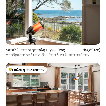
Καταλύματα στην πόλη Πιγκουίνος
Μέση βαθμολογ
4,89 (55)
Αποδράστε σε 3 υπνοδωμάτια λίγα λεπτά από την
παραλία
Επιλογή επισκεπτών
Κορυφαία επιλογή επισκεπτών