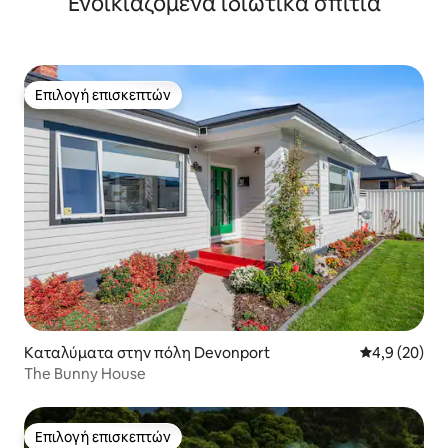
Ενοικιαζόμενα ιδιωτικά σπίτια
Επιλογή επισκεπτών
Επιλογή επισκεπτών
Καταλύματα στην πόλη Devonport
Μέση βαθμολο
4,9 (20)
The Bunny House
Επιλογή επισκεπτών
Επιλογή επισκεπτών