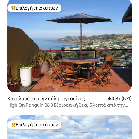
Επιλογή επισκεπτών
Κορυφαία επιλογή επισκεπτών
Καταλύματα στην πόλη Πιγκουίνος
Μέση βαθμολογί
4,87 (531)
High On Penguin B&B Εξαιρετική θέα, 5 λεπτά από την
παραλία
Επιλογή επισκεπτών
Κορυφαία επιλογή επισκεπτών