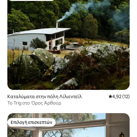
Καταλύματα στην πόλη Λίλιεντεϊλ
Μέση βαθμολο
4,92 (12)
Το Trig στο Όρος Άρθουρ
Επιλογή επισκεπτών
Επιλογή επισκεπτών