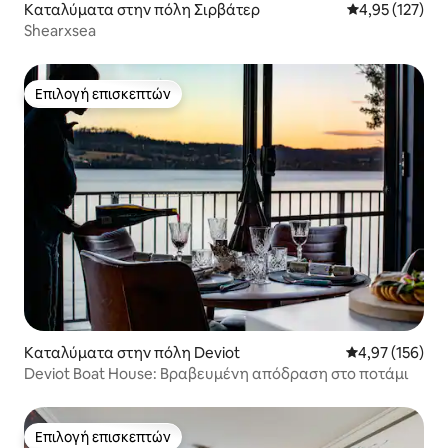
Καταλύματα στην πόλη Σιρβάτερ
Μέση βαθμολογί
4,95 (127)
Shearxsea
Επιλογή επισκεπτών
Επιλογή επισκεπτών
Καταλύματα στην πόλη Deviot
Μέση βαθμολογί
4,97 (156)
Deviot Boat House: Βραβευμένη απόδραση στο ποτάμι
Επιλογή επισκεπτών
Επιλογή επισκεπτών