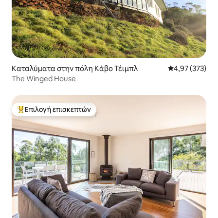
Καταλύματα στην πόλη Κάβο Τέιμπλ
Μέση βαθμολογί
4,97 (373)
The Winged House
Επιλογή επισκεπτών
Κορυφαία επιλογή επισκεπτών