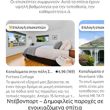
Οι επισκέπτες συμφωνούν: Αυτά τα σπίτια έχουν
υψηλή βαθμολογία για την τοποθεσία, την
καθαριότητα κ.ά.
Επιλογή επισκεπτών
Επιλογή επισκεπ
Κορυφαία επιλογή επισκεπτών
Επιλογή επισκεπ
Καταλύματα στην
Καταλύματα στην πόλη Σό
Μέση βαθμολογία: 4,96 στα 5, 1
4,96 (169)
vonport
ρελ
Riverbank Villa
Portsea Cottage
Το στυλ ομοσπονδ
Το φωτεινό εξοχικό μας βρίσκεται σε
σπίτι είναι μία α
έναν ήσυχο δρόμο σε μικρή απόσταση
τοποθεσίες στο Ν
με τα πόδια από τις παραλίες και τις
λεπτά ΜΕ ΤΑ ΠΌΔΙ
τοπικές παροχές. Απέχει 15 λεπτά με το
Ντέβονπορτ – Δημοφιλείς παροχές σε
παραλία, τα εστι
αυτοκίνητο από το αεροδρόμιο του
μάρκετ και τις κα
Ντέβονπορτ και 5 λεπτά με το
ενοικιαζόμενα σπίτια
λεπτά από το κύρ
αυτοκίνητο από το τοπικό εμπορικό