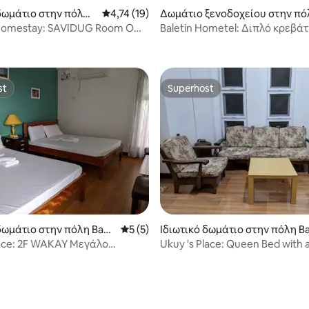
 δωμάτιο στην πόλη
Μέση βαθμολογία: 4,74 στα 5, 19 κριτικές
4,74 (19)
Δωμάτιο ξενοδοχείου στην πό
Basco
Homestay: SAVIDUG Room Own
Baletin Hometel: Διπλό κρεβάτ
 στα 5, 30 κριτικές
 ATM
(Δωμάτιο #7)
st
Superhost
st
Superhost
 στα 5, 12 κριτικές
δωμάτιο στην πόλη Basc
Μέση βαθμολογία: 5 στα 5, 5 κριτικές
5 (5)
Ιδιωτικό δωμάτιο στην πόλη B
o
lace: 2F WAKAY Μεγάλο
Ukuy 's Place: Queen Bed with 
με τέλεια θέα
Near Fundacion