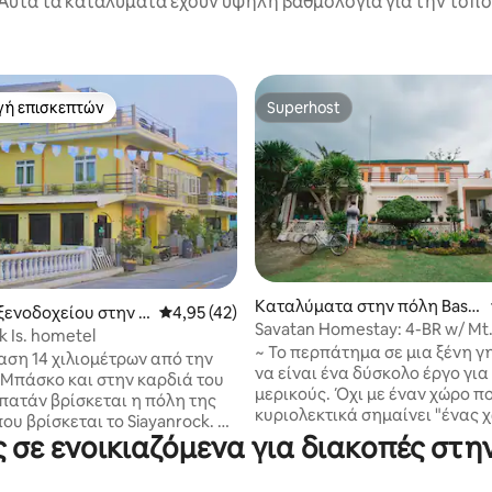
Αυτά τα καταλύματα έχουν υψηλή βαθμολογία για την τοποθ
γή επισκεπτών
Superhost
α επιλογή επισκεπτών
Superhost
Καταλύματα στην πόλη Basc
ξενοδοχείου στην π
Μέση βαθμολογία: 4,95 στα 5, 42 κριτικές
4,95 (42)
o
Savatan Homestay: 4-BR w/ Mt.
k Is. hometel
Garden View
~ Το περπάτημα σε μια ξένη γ
αση 14 χιλιομέτρων από την
να είναι ένα δύσκολο έργο για
 Μπάσκο και στην καρδιά του
μερικούς. Όχι με έναν χώρο π
πατάν βρίσκεται η πόλη της
κυριολεκτικά σημαίνει "ένας 
ου βρίσκεται το Siayanrock. Το
να φτάσεις". Όσο βρίσκεστε σ
 σε ενοικιαζόμενα για διακοπές στην
βρίσκεται στο κέντρο της
Μπατάν, σύντομα θα ανακαλύ
κριβώς δίπλα στην πολύ
γιατί οι τουρίστες συρρέουν σ
φημένη παλαιότερη γέφυρα