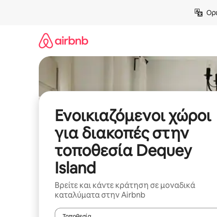
Μετάβαση
Ορι
στο
περιεχόμενο
Ενοικιαζόμενοι χώροι
για διακοπές στην
τοποθεσία Dequey
Island
Βρείτε και κάντε κράτηση σε μοναδικά
καταλύματα στην Airbnb
Τοποθεσία