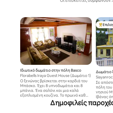
Οι επισκέπτες συμφωνούν: 
Επιλο
Κορυφαί
Ιδιωτικό δωμάτιο στην πόλη Basco
Δωμάτιο 
Florabells Iraya Guest House (Δωμάτιο 1)
όλη Ivana
Siayanroc
Ο ξενώνας βρίσκεται στην καρδιά του
Σε απόστ
Μπάσκο. Έχει 8 υπνοδωμάτια και 8
πόλη του
μπάνια. Ένα σαλόνι και μια καλά
νησιού Μ
εξοπλισμένη κουζίνα. Το πρωινό καθ
Ιβάνας όπ
'όλη τη διάρκεια της διαμονής σας
Δημοφιλείς παροχές
Hometel 
σερβίρεται δωρεάν. Όλα τα δωμάτια
πόλης, α
διαθέτουν κλιματιστικό και ζεστό και
φωτογρα