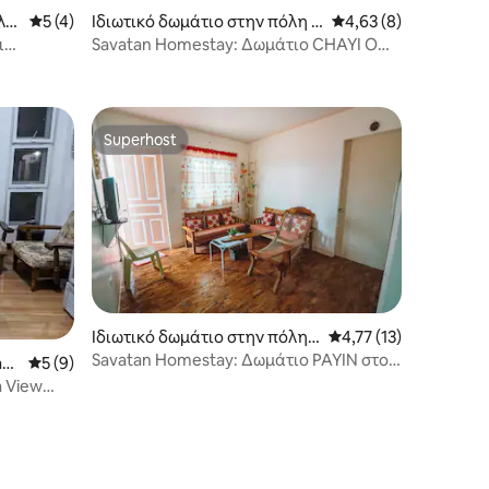
λη
Μέση βαθμολογία: 5 στα 5, 4 κριτικές
5 (4)
Ιδιωτικό δωμάτιο στην πόλη B
Μέση βαθμολογία: 4,
4,63 (8)
asco
ι
Savatan Homestay: Δωμάτιο CHAYI Own
T&B Έως 4 άτομα
Superhost
Superhost
Ιδιωτικό δωμάτιο στην πόλη
Μέση βαθμολογία: 4,7
4,77 (13)
Basco
Savatan Homestay: Δωμάτιο PAYIN στο
asc
Μέση βαθμολογία: 5 στα 5, 9 κριτικές
5 (9)
ισόγειο
a View