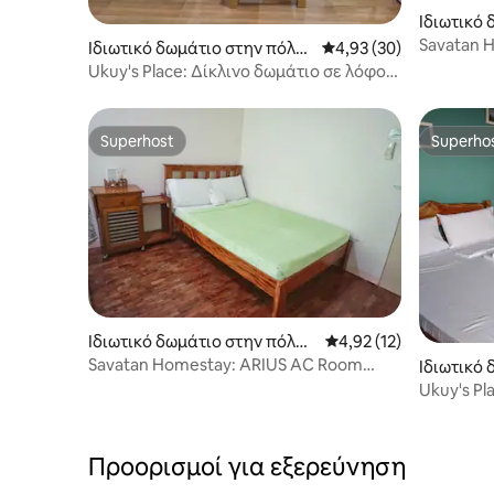
Ιδιωτικό
Basco
Savatan 
Ιδιωτικό δωμάτιο στην πόλη
Μέση βαθμολογία: 4,93
4,93 (30)
T&B Near
Basco
Ukuy's Place: Δίκλινο δωμάτιο σε λόφο
κοντά στο Fundacion
Superhost
Superho
Superhost
Superho
Ιδιωτικό δωμάτιο στην πόλη
Μέση βαθμολογία: 4,92
4,92 (12)
Basco
Savatan Homestay: ARIUS AC Room
Ιδιωτικό 
Own T&B Near ATM
o
Ukuy's P
μπαλκόνι 
Προορισμοί για εξερεύνηση