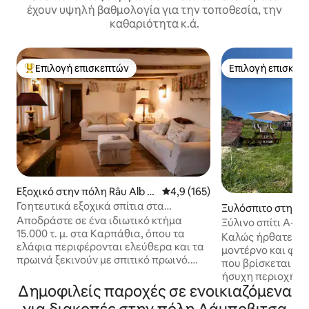
έχουν υψηλή βαθμολογία για την τοποθεσία, την
καθαριότητα κ.ά.
Επιλογή επισκεπτών
Επιλογή επισκεπ
Κορυφαία επιλογή επισκεπτών
Επιλογή επισκεπ
Εξοχικό στην πόλη Râu Alb d
Μέση βαθμολογία: 4,9 στα 5, 1
4,9 (165)
e Jos
Γοητευτικά εξοχικά σπίτια στα
Ξυλόσπιτο στην π
Καρπάθια Όρη
Αποδράστε σε ένα ιδιωτικό κτήμα
Voievozilor
Ξύλινο σπίτι A-fr
15.000 τ. μ. στα Καρπάθια, όπου τα
Târgoviște
Καλώς ήρθατε στο 
ελάφια περιφέρονται ελεύθερα και τα
μοντέρνο και φιλό
πρωινά ξεκινούν με σπιτικό πρωινό.
που βρίσκεται σε
Τρία παραδοσιακά σπίτια,
ήσυχη περιοχή. Ιδ
διατηρημένα με αγάπη σε αυθεντικό
Δημοφιλείς παροχές σε ενοικιαζόμενα
μικρές παρέες π
ρουμανικό στιλ –με έμπνευση από τα
άνεση και μια εξα