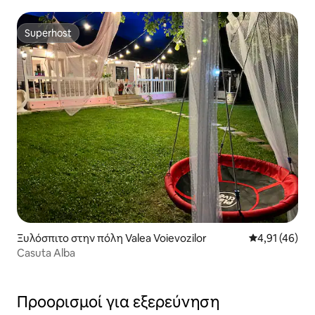
Superhost
Superhost
Ξυλόσπιτο στην πόλη Valea Voievozilor
Μέση βαθμολογ
4,91 (46)
Casuta Alba
Προορισμοί για εξερεύνηση