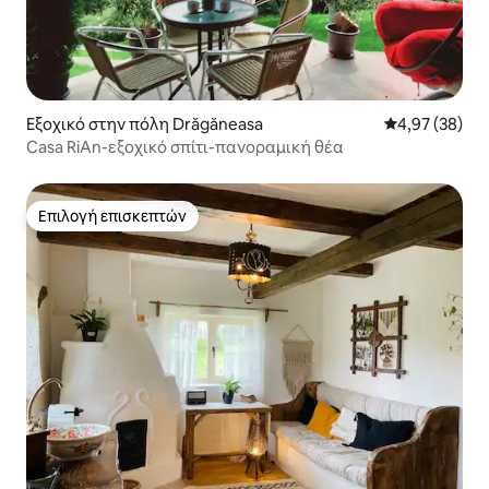
Εξοχικό στην πόλη Drăgăneasa
Μέση βαθμολογ
4,97 (38)
Casa RiAn-εξοχικό σπίτι-πανοραμική θέα
Επιλογή επισκεπτών
Επιλογή επισκεπτών