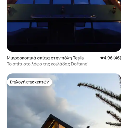
Μικροσκοπικά σπίτια στην πόλη Teșila
Μέση βαθμολογ
4,96 (46)
Το σπίτι στο λόφο της κοιλάδας Doftanei
Επιλογή επισκεπτών
Επιλογή επισκεπτών