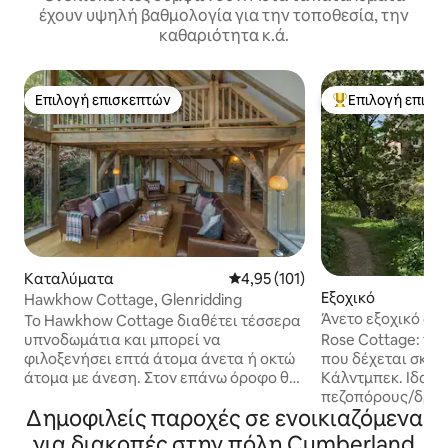
έχουν υψηλή βαθμολογία για την τοποθεσία, την
καθαριότητα κ.ά.
Επιλογή επισκεπτών
Επιλογή επισκ
Επιλογή επισκεπτών
Κορυφαία επιλογ
Καταλύματα
Μέση βαθμολογία: 4,95 στα 5, 1
4,95 (101)
Εξοχικό
Hawkhow Cottage, Glenridding
Άνετο εξοχικό δίπ
Το Hawkhow Cottage διαθέτει τέσσερα
πεζοπόρους, Lake 
υπνοδωμάτια και μπορεί να
Rose Cottage: πο
φιλοξενήσει επτά άτομα άνετα ή οκτώ
που δέχεται σκύλ
άτομα με άνεση. Στον επάνω όροφο θα
Κάλντμπεκ. Ιδανι
βρείτε τρία υπνοδωμάτια (ένα με
πεζοπόρους/δρομ
Δημοφιλείς παροχές σε ενοικιαζόμενα
υπέρδιπλο κρεβάτι, ένα με διπλό
βόρεια βουνά (Nor
κρεβάτι και ένα με δύο μονά κρεβάτια)
έξω από την πόρτ
για διακοπές στην πόλη Cumberland