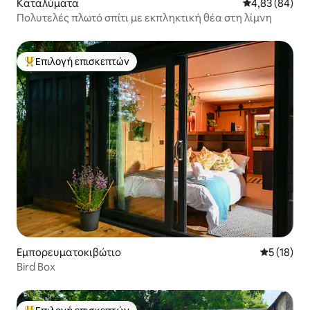
Καταλύματα
Μέση βαθμολογ
4,83 (84)
Πολυτελές πλωτό σπίτι με εκπληκτική θέα στη λίμνη
Επιλογή επισκεπτών
Κορυφαία επιλογή επισκεπτών
Εμπορευματοκιβώτιο
Μέση βαθμο
5 (18)
Bird Box