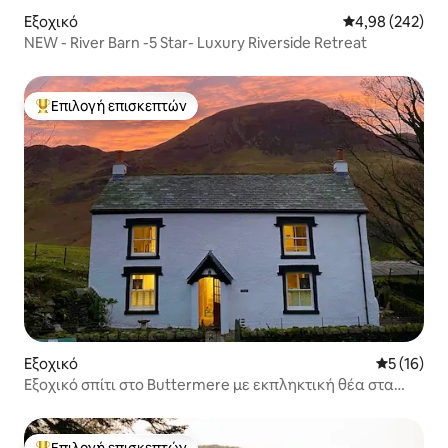
Εξοχικό
Μέση βαθμολογί
4,98 (242)
NEW - River Barn -5 Star- Luxury Riverside Retreat
Επιλογή επισκεπτών
Κορυφαία επιλογή επισκεπτών
Εξοχικό
Μέση βαθμο
5 (16)
Εξοχικό σπίτι στο Buttermere με εκπληκτική θέα στα
βουνά