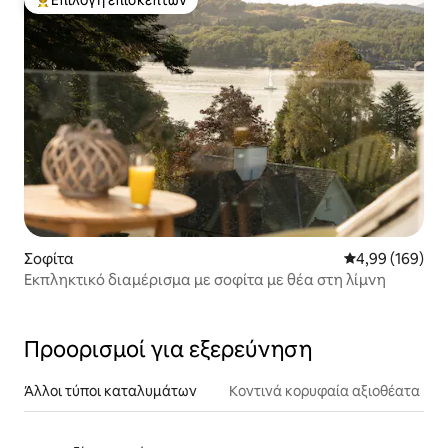
Επιλογή επισκεπτών
Κορυφαία επιλογή επισκεπτών
Σοφίτα
Μέση βαθμολογί
4,99 (169)
Εκπληκτικό διαμέρισμα με σοφίτα με θέα στη λίμνη
Προορισμοί για εξερεύνηση
Άλλοι τύποι καταλυμάτων
Κοντινά κορυφαία αξιοθέατα