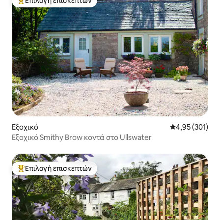
Επιλογή επισκεπτών
Κορυφαία επιλογή επισκεπτών
Εξοχικό
Μέση βαθμολογί
4,95 (301)
Εξοχικό Smithy Brow κοντά στο Ullswater
Επιλογή επισκεπτών
Κορυφαία επιλογή επισκεπτών