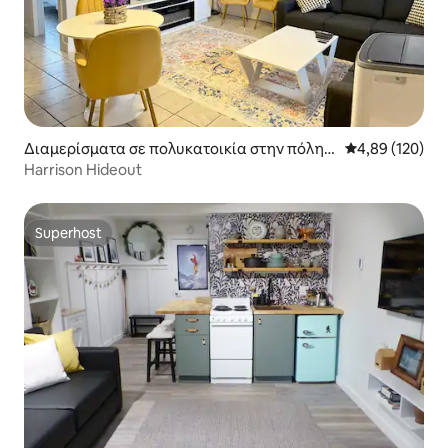
Διαμερίσματα σε πολυκατοικία στην πόλη
Μέση βαθμολογί
4,89 (120)
Harrison Hot Springs
Harrison Hideout
Superhost
Superhost