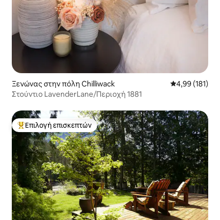
Ξενώνας στην πόλη Chilliwack
Μέση βαθμολογί
4,99 (181)
Στούντιο LavenderLane/Περιοχή 1881
Επιλογή επισκεπτών
Κορυφαία επιλογή επισκεπτών