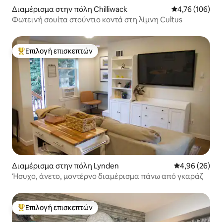
Διαμέρισμα στην πόλη Chilliwack
Μέση βαθμολογί
4,76 (106)
Φωτεινή σουίτα στούντιο κοντά στη λίμνη Cultus
Επιλογή επισκεπτών
Κορυφαία επιλογή επισκεπτών
Διαμέρισμα στην πόλη Lynden
Μέση βαθμολογ
4,96 (26)
Ήσυχο, άνετο, μοντέρνο διαμέρισμα πάνω από γκαράζ
Επιλογή επισκεπτών
Κορυφαία επιλογή επισκεπτών