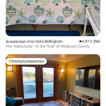
Διαμέρισμα στην πόλη Bellingham
Μέση βαθμολογία
4,97 (1.256)
The "Aloha Suite"- In the "hub" of Whatcom County
Επιλογή επισκεπτών
Κορυφαία επιλογή επισκεπτών