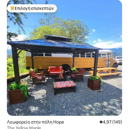
Επιλογή επισκεπτών
Κορυφαία επιλογή επισκεπτών
Λεωφορείο στην πόλη Hope
Μέση βαθμολογί
4,97 (149)
The Yellow Maple