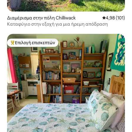
Διαμέρισμα στην πόλη Chilliwack
Μέση βαθμολογί
4,98 (101)
Καταφύγιο στην εξοχή για μια ήρεμη απόδραση
Επιλογή επισκεπτών
Κορυφαία επιλογή επισκεπτών