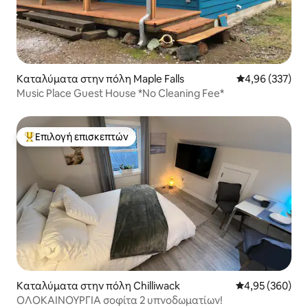
Καταλύματα στην πόλη Maple Falls
Μέση βαθμολογί
4,96 (337)
Music Place Guest House *No Cleaning Fee*
Επιλογή επισκεπτών
Κορυφαία επιλογή επισκεπτών
Καταλύματα στην πόλη Chilliwack
Μέση βαθμολογί
4,95 (360)
ΟΛΟΚΑΊΝΟΥΡΓΙΑ σοφίτα 2 υπνοδωματίων!