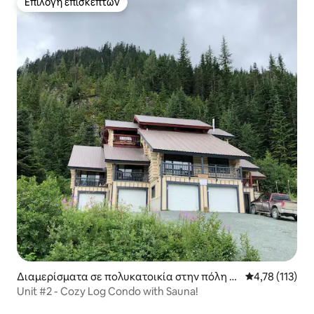
Επιλογή επισκεπτών
Επιλογή επισκεπτών
Διαμερίσματα σε πολυκατοικία στην πόλη Fr
Μέση βαθμολογ
4,78 (113)
aser Valley C
Unit #2 - Cozy Log Condo with Sauna!