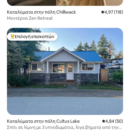
Καταλύματα στην πόλη Chilliwack
Μέση βαθμολογ
4,97 (118)
Μοντέρνα Zen Retreat
Επιλογή επισκεπτών
Κορυφαία επιλογή επισκεπτών
Καταλύματα στην πόλη Cultus Lake
Μέση βαθμολογ
4,84 (50)
Σπίτι σε λίμνη με 3 υπνοδωμάτια, λίγα βήματα από την