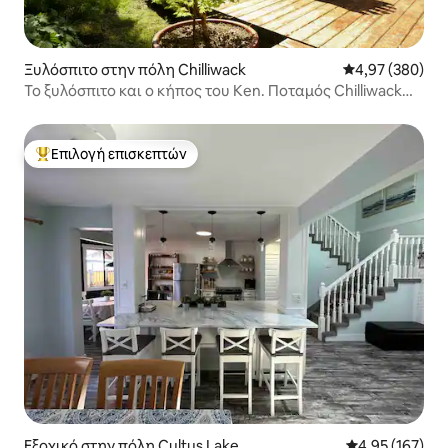
Ξυλόσπιτο στην πόλη Chilliwack
Μέση βαθμολογί
4,97 (380)
Το ξυλόσπιτο και ο κήπος του Ken. Ποταμός Chilliwack
(Vedder).
Επιλογή επισκεπτών
Κορυφαία επιλογή επισκεπτών
Εξοχικό στην πόλη Cultus Lake
Μέση βαθμολογί
4,95 (167)