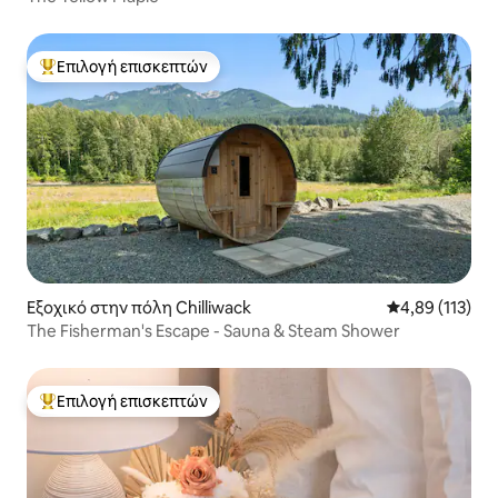
Επιλογή επισκεπτών
Κορυφαία επιλογή επισκεπτών
Εξοχικό στην πόλη Chilliwack
Μέση βαθμολογ
4,89 (113)
The Fisherman's Escape - Sauna & Steam Shower
Επιλογή επισκεπτών
Κορυφαία επιλογή επισκεπτών