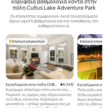
κορυφαία βαθμολογία κοντά στην
πόλη Cultus Lake Adventure Park
Οι επισκέπτες συμφωνούν: Αυτά τα καταλύματα
έχουν υψηλή βαθμολογία για την τοποθεσία, την
καθαριότητα κ.ά.
Επιλογή επισκεπτών
Επιλογή επισκεπ
Κορυφαία επιλογή επισκεπτών
Επιλογή επισκεπ
Καταλύματα στην πόλη Chilliw
Μέση βαθμολογία: 5 στα 5, 1
5 (143)
Καταλύματα στην
ack
tus Lake
Ευρύχωρο ολόκληρο σπίτι κοντά στο
Πολυτελές σπίτι δ
Cultus AC και με ιδιωτικό αίθριο
τζακούζι και σαν
Περάστε τις ημέρες σας εξερευνώντας
10 δευτερόλεπτα 
το Cultus, κάνοντας πεζοπορία σε
λίμνη Κούλτους 8
μονοπάτια + απλώς χαλαρώνοντας με
από το υδάτινο π