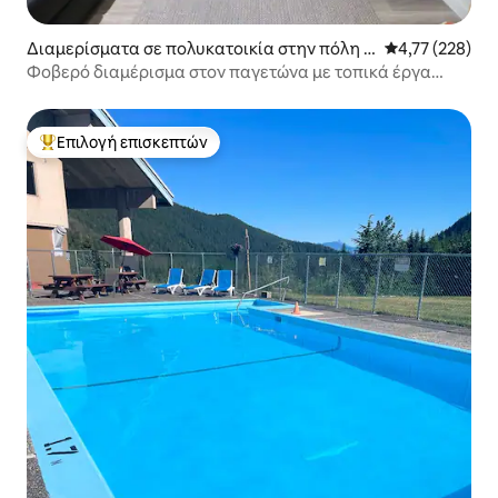
Διαμερίσματα σε πολυκατοικία στην πόλη D
Μέση βαθμολογί
4,77 (228)
eming
Φοβερό διαμέρισμα στον παγετώνα με τοπικά έργα
τέχνης
Επιλογή επισκεπτών
Κορυφαία επιλογή επισκεπτών