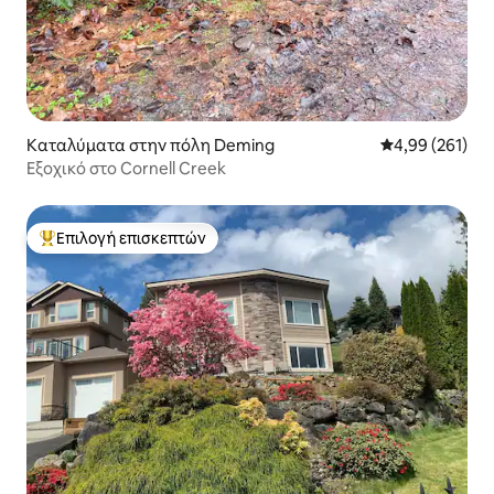
Καταλύματα στην πόλη Deming
Μέση βαθμολογί
4,99 (261)
Εξοχικό στο Cornell Creek
Επιλογή επισκεπτών
Κορυφαία επιλογή επισκεπτών