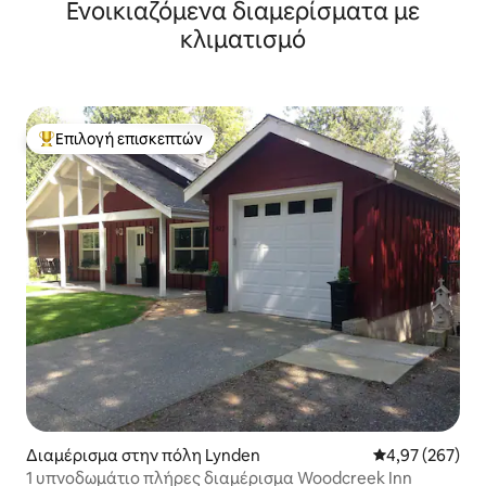
Ενοικιαζόμενα διαμερίσματα με
κλιματισμό
Επιλογή επισκεπτών
Κορυφαία επιλογή επισκεπτών
Διαμέρισμα στην πόλη Lynden
Μέση βαθμολογί
4,97 (267)
1 υπνοδωμάτιο πλήρες διαμέρισμα Woodcreek Inn