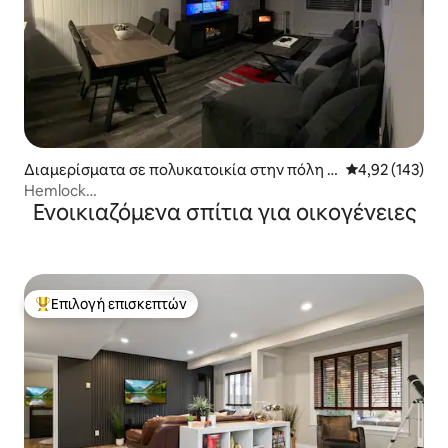
Διαμερίσματα σε πολυκατοικία στην πόλη A
Μέση βαθμολογί
4,92 (143)
gassiz
Hemlock
Ενοικιαζόμενα σπίτια για οικογένειες
Escape*Χαλάρωση*Υδρομασάζ*Θέα*Πεζοπορία
Επιλογή επισκεπτών
Κορυφαία επιλογή επισκεπτών