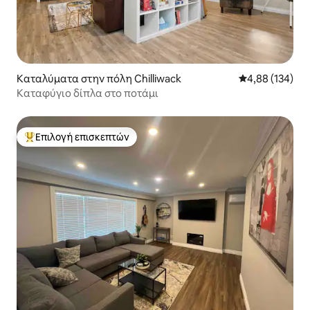
Καταλύματα στην πόλη Chilliwack
Μέση βαθμολογί
4,88 (134)
Καταφύγιο δίπλα στο ποτάμι
Επιλογή επισκεπτών
Κορυφαία επιλογή επισκεπτών