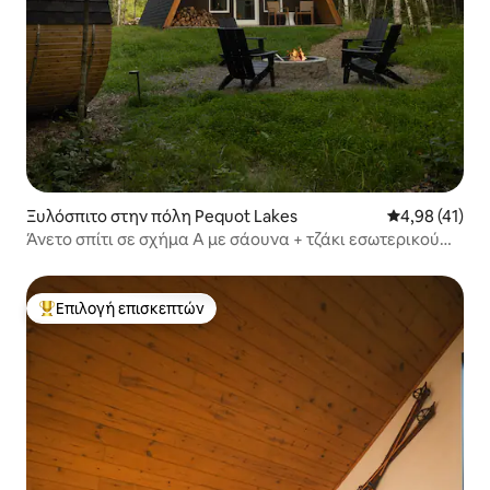
Ξυλόσπιτο στην πόλη Pequot Lakes
Μέση βαθμολογ
4,98 (41)
Άνετο σπίτι σε σχήμα Α με σάουνα + τζάκι εσωτερικού
χώρου
Επιλογή επισκεπτών
Κορυφαία επιλογή επισκεπτών