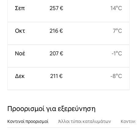
Σεπ
257 €
14°C
Οκτ
216 €
7°C
Νοέ
207 €
-1°C
Δεκ
211 €
-8°C
Προορισμοί για εξερεύνηση
Κοντινοί προορισμοί
Άλλοι τύποι καταλυμάτων
Κοντινά