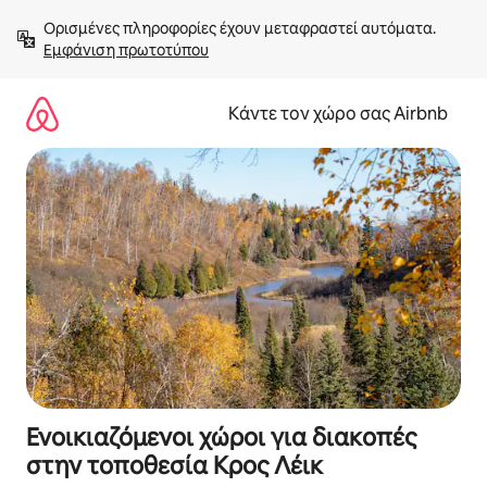
Μετάβαση
Ορισμένες πληροφορίες έχουν μεταφραστεί αυτόματα. 
στο
Εμφάνιση πρωτοτύπου
περιεχόμενο
Κάντε τον χώρο σας Airbnb
Ενοικιαζόμενοι χώροι για διακοπές
στην τοποθεσία Κρος Λέικ