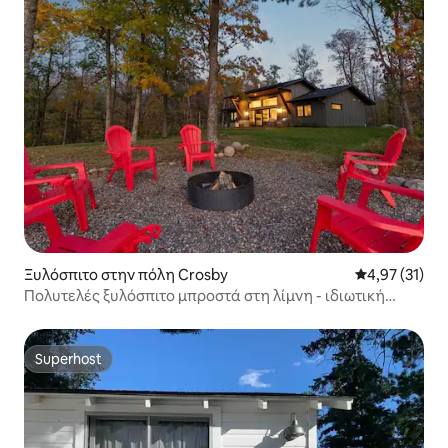
Ξυλόσπιτο στην πόλη Crosby
Μέση βαθμολο
4,97 (31)
Πολυτελές ξυλόσπιτο μπροστά στη λίμνη - ιδιωτική
παραλία και αποβάθρα!
Superhost
Superhost