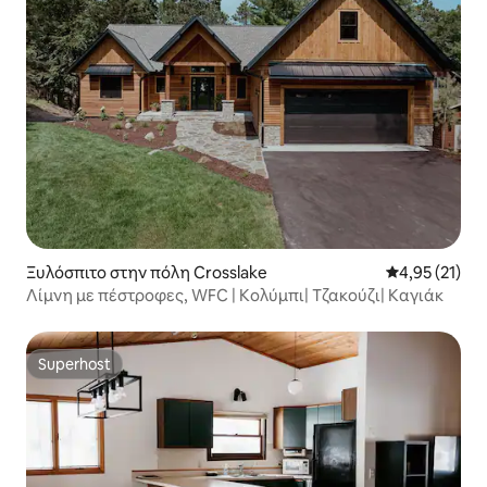
Ξυλόσπιτο στην πόλη Crosslake
Μέση βαθμολο
4,95 (21)
Λίμνη με πέστροφες, WFC | Κολύμπι| Τζακούζι| Καγιάκ
Superhost
Superhost