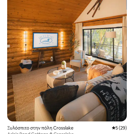
Ξυλόσπιτο στην πόλη Crosslake
Μέση βαθμο
5 (29)