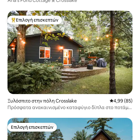
Arla's Pond Cottage 𖠰 Crosslake
Επιλογή επισκεπτών
Κορυφαία επιλογή επισκεπτών
Ξυλόσπιτο στην πόλη Crosslake
Μέση βαθμολογ
4,99 (85)
Πρόσφατα ανακαινισμένο καταφύγιο δίπλα στο ποτάμι |
Κλειστό κιόσκι
Επιλογή επισκεπτών
Επιλογή επισκεπτών