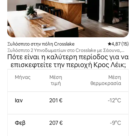
Ξυλόσπιτο στην πόλη Crosslake
Μέση βαθμολο
4,87 (15)
Ξυλόσπιτο 2 Υπνοδωματίων στο Crosslake με Σάουνα,
Πότε είναι η καλύτερη περίοδος για να
Τζάκι και Βεράντα
επισκεφτείτε την περιοχή Κρος Λέικ;
Μήνας
Μέση
Μέση
τιμή
θερμοκρασία
Ιαν
201 €
-12°C
Φεβ
207 €
-9°C