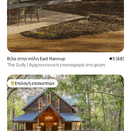
Βίλα στην πόλη East Nannup
Μέση βαθμο
5 (68)
The Gully | Αρχιτεκτονική επαναφορά στη φύση
Επιλογή επισκεπτών
Κορυφαία επιλογή επισκεπτών