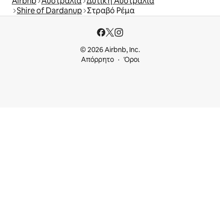
Airbnb
Αυστραλία
Δυτική Αυστραλία
Shire of Dardanup
Στραβό Ρέμα
© 2026 Airbnb, Inc.
Απόρρητο
Όροι