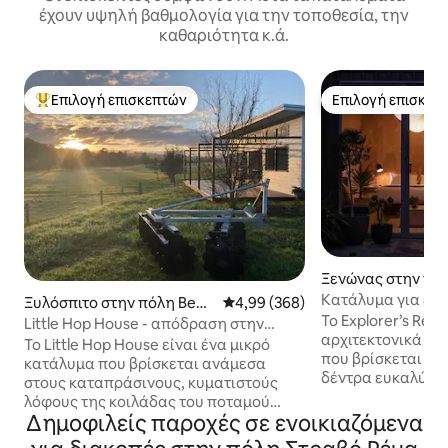
έχουν υψηλή βαθμολογία για την τοποθεσία, την
καθαριότητα κ.ά.
Επιλογή επισκεπτών
Επιλογή επισκεπ
Κορυφαία επιλογή επισκεπτών
Επιλογή επισκεπ
Ξενώνας στην πό
αρετ Ρίβερ
Κατάλυμα για εξε
Ξυλόσπιτο στην πόλη Beel
Μέση βαθμολογία: 4,99 στα 5, 3
4,99 (368)
με σάουνα κοντά 
Το Explorer’s Rest
erup
Little Hop House - απόδραση στην
παραλία
αρχιτεκτονικά σχ
κοιλάδα
Το Little Hop House είναι ένα μικρό
που βρίσκεται α
κατάλυμα που βρίσκεται ανάμεσα
δέντρα ευκαλύπτω
στους καταπράσινους, κυματιστούς
χαλαρές, αναζωογ
λόφους της κοιλάδας του ποταμού
προσφέρει ένα ιδ
Δημοφιλείς παροχές σε ενοικιαζόμενα
Preston, στην όμορφη νοτιοδυτική
όπου συνδυάζοντ
Δυτική Αυστραλία. Βρίσκεται σε ένα