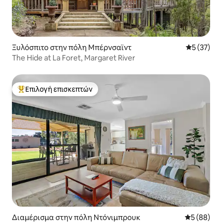
Ξυλόσπιτο στην πόλη Μπέρνσαϊντ
Μέση βαθμο
5 (37)
The Hide at La Foret, Margaret River
Επιλογή επισκεπτών
Κορυφαία επιλογή επισκεπτών
Διαμέρισμα στην πόλη Ντόνιμπρουκ
Μέση βαθμο
5 (88)