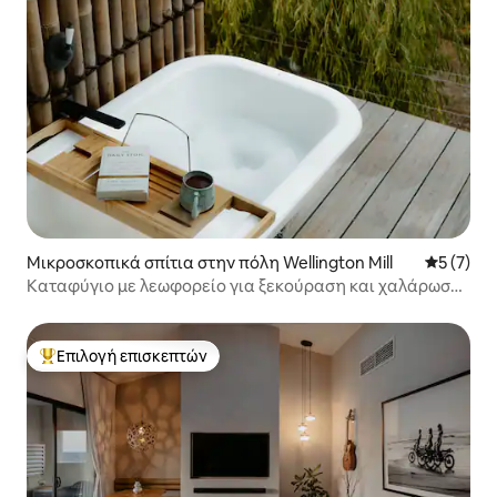
Μικροσκοπικά σπίτια στην πόλη Wellington Mill
Μέση βαθμ
5 (7)
Καταφύγιο με λεωφορείο για ξεκούραση και χαλάρωση:
Ο Charles, το λευκό λεωφορείο
Επιλογή επισκεπτών
Κορυφαία επιλογή επισκεπτών