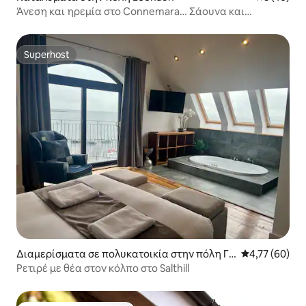
Άνεση και ηρεμία στο Connemara… Σάουνα και
κρεβάτια king size
Superhost
Superhost
Διαμερίσματα σε πολυκατοικία στην πόλη Γκ
Μέση βαθμολογ
4,77 (60)
άλγουεϊ
Ρετιρέ με θέα στον κόλπο στο Salthill