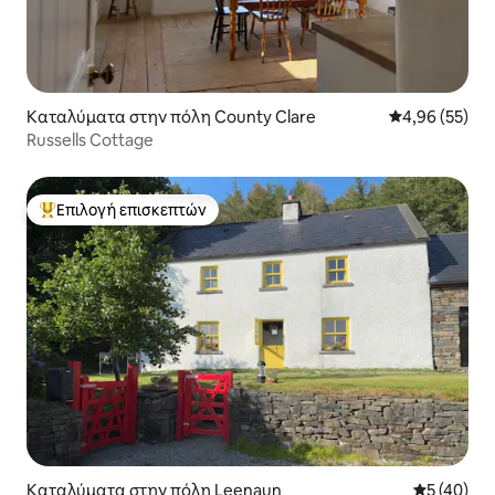
Καταλύματα στην πόλη County Clare
Μέση βαθμολογ
4,96 (55)
Russells Cottage
Επιλογή επισκεπτών
Κορυφαία επιλογή επισκεπτών
Καταλύματα στην πόλη Leenaun
Μέση βαθμο
5 (40)