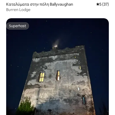
Καταλύματα στην πόλη Ballyvaughan
Μέση βαθμο
5 (37)
Burren Lodge
Superhost
Superhost