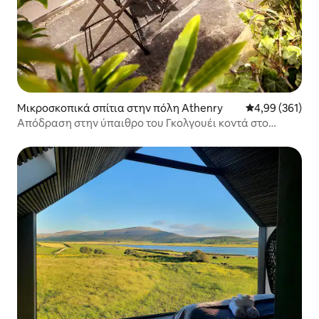
Μικροσκοπικά σπίτια στην πόλη Athenry
Μέση βαθμολογί
4,99 (361)
Απόδραση στην ύπαιθρο του Γκολγουέι κοντά στο
Αθένρι