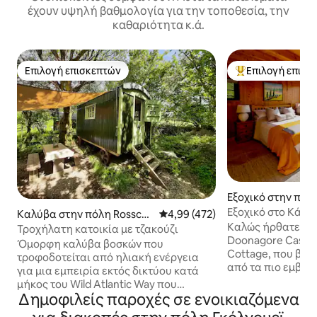
έχουν υψηλή βαθμολογία για την τοποθεσία, την
καθαριότητα κ.ά.
Επιλογή επισκεπτών
Επιλογή επισκ
Επιλογή επισκεπτών
Κορυφαία επιλογ
Εξοχικό στην πόλ
Clare
Εξοχικό στο Κάστ
Καλύβα στην πόλη Rosscah
Μέση βαθμολογία: 4,99 στα 5, 4
4,99 (472)
Καλώς ήρθατε στο
ill
Τροχήλατη κατοικία με τζακούζι
Doonagore Castle
Όμορφη καλύβα βοσκών που
Cottage, που βρίσ
τροφοδοτείται από ηλιακή ενέργεια
από τα πιο εμβλη
για μια εμπειρία εκτός δικτύου κατά
Ιρλανδίας, έχει α
μήκος του Wild Atlantic Way που
προσεκτικά από τ
Δημοφιλείς παροχές σε ενοικιαζόμενα
βρίσκεται σε αγροτική γη της
κάστρου, συνδυάζ
Κονεμάρα που βρίσκεται 20 λεπτά από