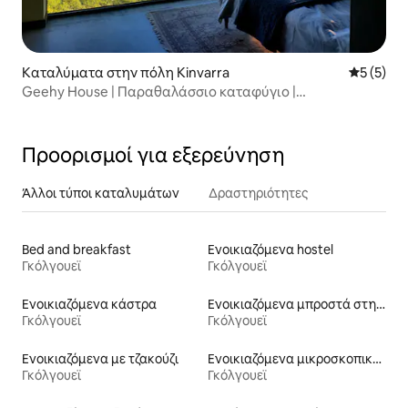
Καταλύματα στην πόλη Kinvarra
Μέση βαθμ
5 (5)
Geehy House | Παραθαλάσσιο καταφύγιο |
Χωρητικότητα 10 ατόμων
Προορισμοί για εξερεύνηση
Άλλοι τύποι καταλυμάτων
Δραστηριότητες
Bed and breakfast
Ενοικιαζόμενα hostel
Γκόλγουεϊ
Γκόλγουεϊ
Ενοικιαζόμενα κάστρα
Ενοικιαζόμενα μπροστά στη θάλασσα
Γκόλγουεϊ
Γκόλγουεϊ
Ενοικιαζόμενα με τζακούζι
Ενοικιαζόμενα μικροσκοπικά σπίτια
Γκόλγουεϊ
Γκόλγουεϊ