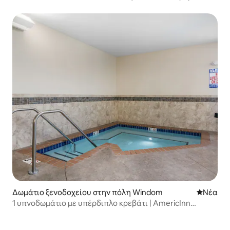
Τζακούζι
Δωμάτιο ξενοδοχείου στην πόλη Windom
Νέος χώ
Νέα
1 υπνοδωμάτιο με υπέρδιπλο κρεβάτι | AmericInn
Windom | Σουίτα Superior