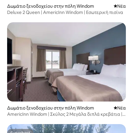
Δωμάτιο ξενοδοχείου στην πόλη Windom
Νέος χώ
Νέα
Deluxe 2 Queen | AmericInn Windom | Εσωτερική πισίνα
Δωμάτιο ξενοδοχείου στην πόλη Windom
Νέος χώ
Νέα
AmericInn Windom | Σκύλος 2 Μεγάλα διπλά κρεβάτια |
Εσωτερική πισίνα
Superhost