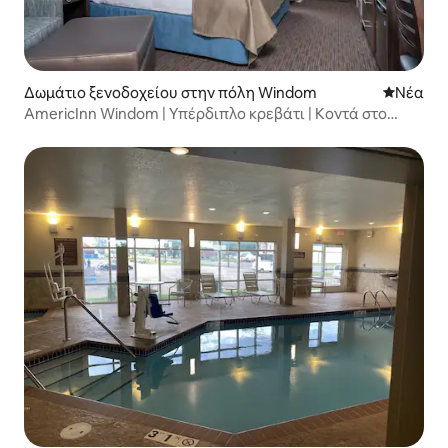
Δωμάτιο ξενοδοχείου στην πόλη Windom
Νέος χώ
Νέα
AmericInn Windom | Υπέρδιπλο κρεβάτι | Κοντά στο
κέντρο