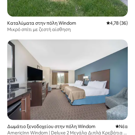
Καταλύματα στην πόλη Windom
Μέση βαθμολογ
4,78 (36)
Μικρό σπίτι με ζεστή αίσθηση
Δωμάτιο ξενοδοχείου στην πόλη Windom
Νέος χώ
Νέα
AmericInn Windom | Deluxe 2 Μεγάλα Διπλά Κρεβάτια |