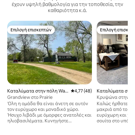
έχουν υψηλή βαθμολογία για την τοποθεσία, την
καθαριότητα κ.ά.
Επιλογή επισκεπτών
Επιλογή επισκεπ
Επιλογή επισκεπτών
Επιλογή επισκεπ
Καταλύματα στην πόλη Wal
Μέση βαθμολογία: 4,77 στα 5, 
4,77 (48)
Καταλύματα στην
nut Grove
ntain Lake
Grandview στο Prairie
Κρυψώνα στην 9η
Όλη η ομάδα θα είναι άνετη σε αυτόν
Καλώς ήρθατε στο
τον ευρύχωρο και μοναδικό χώρο.
μακριά από το σπί
Ήσυχο λιβάδι με όμορφες ανατολές και
ευρύχωρη και χαλ
ηλιοβασιλέματα. Κυνηγήστε
σουίτα στο υπόγε
κεραυνούς, μαζέψτε φρέσκα ραβέντι,
τέλειο συνδυασμό
μήλα και μαύρα μούρα. Μιλήστε με μια
ευκολίας. Αυτός ο