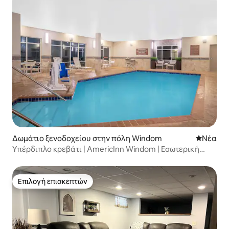
Δωμάτιο ξενοδοχείου στην πόλη Windom
Νέος χώ
Νέα
Υπέρδιπλο κρεβάτι | AmericInn Windom | Εσωτερική
πισίνα
Επιλογή επισκεπτών
Επιλογή επισκεπτών