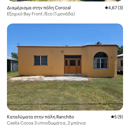
Διαμέρισμα στην πόλη Corozal
Μέση βαθμολο
4,67 (3)
Εξοχικό Bay Front /Eco (1 μονάδα)
Καταλύματα στην πόλη Ranchito
Μέση βαθμ
5 (9)
Casita Cocoa 3 υπνοδωμάτια, 2 μπάνια