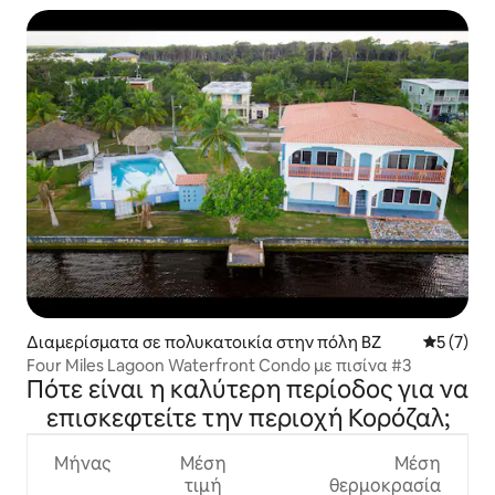
Διαμερίσματα σε πολυκατοικία στην πόλη BZ
Μέση βαθμ
5 (7)
Four Miles Lagoon Waterfront Condo με πισίνα #3
Πότε είναι η καλύτερη περίοδος για να
επισκεφτείτε την περιοχή Κορόζαλ;
Μήνας
Μέση
Μέση
τιμή
θερμοκρασία