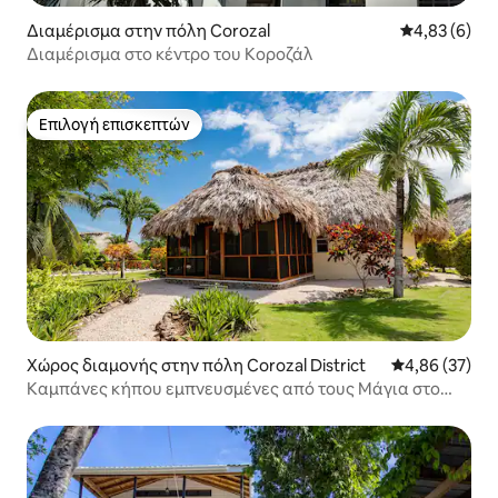
Διαμέρισμα στην πόλη Corozal
Μέση βαθμολο
4,83 (6)
Διαμέρισμα στο κέντρο του Κοροζάλ
Επιλογή επισκεπτών
Επιλογή επισκεπτών
Χώρος διαμονής στην πόλη Corozal District
Μέση βαθμολογ
4,86 (37)
Καμπάνες κήπου εμπνευσμένες από τους Μάγια στο
θέρετρο Orchid Bay