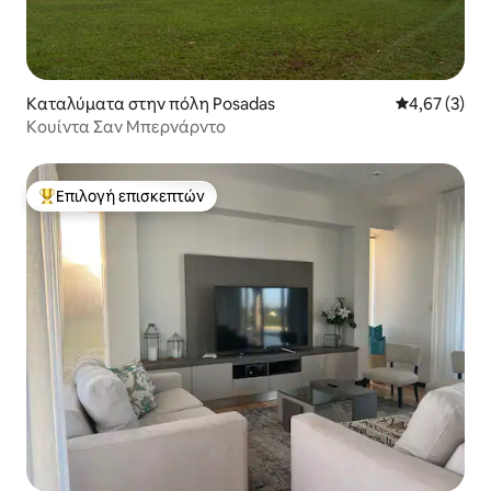
Καταλύματα στην πόλη Posadas
Μέση βαθμολο
4,67 (3)
Κουίντα Σαν Μπερνάρντο
Επιλογή επισκεπτών
Κορυφαία επιλογή επισκεπτών