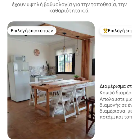
έχουν υψηλή βαθμολογία για την τοποθεσία, την
καθαριότητα κ.ά.
Επιλογή επισκεπτών
Επιλογή επισκ
Επιλογή επισκεπτών
Κορυφαία επιλογ
Διαμέρισμα στην 
Κομψό διαμέρισμ
της Posadas
Απολαύστε μια μ
διαμονής σε ένα
διαμέρισμα, με εξ
ποτάμι και τοποθε
από τις πιο όμορ
περιοχές για περ
απόλαυση του τοπίου. Το δι