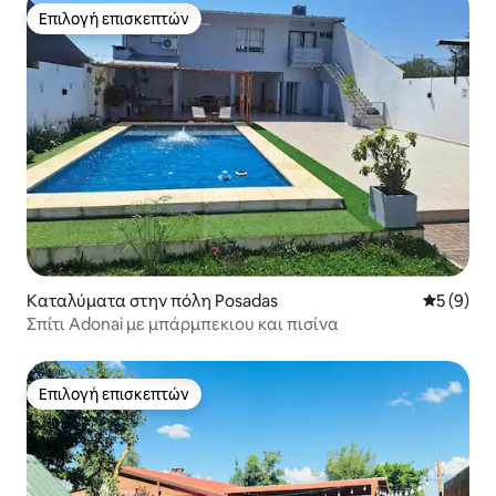
Επιλογή επισκεπτών
Επιλογή επισκεπτών
Καταλύματα στην πόλη Posadas
Μέση βαθμ
5 (9)
Σπίτι Adonai με μπάρμπεκιου και πισίνα
Επιλογή επισκεπτών
Επιλογή επισκεπτών