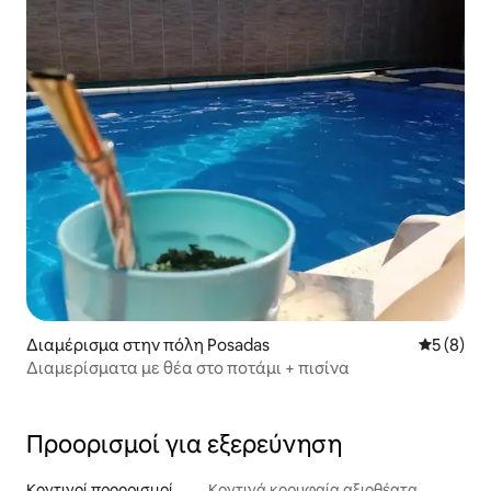
Διαμέρισμα στην πόλη Posadas
Μέση βαθμ
5 (8)
Διαμερίσματα με θέα στο ποτάμι + πισίνα
Προορισμοί για εξερεύνηση
Κοντινοί προορισμοί
Κοντινά κορυφαία αξιοθέατα