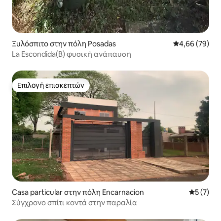
Ξυλόσπιτο στην πόλη Posadas
Μέση βαθμολογ
4,66 (79)
La Escondida(B) φυσική ανάπαυση
Επιλογή επισκεπτών
Επιλογή επισκεπτών
Casa particular στην πόλη Encarnacion
Μέση βαθμ
5 (7)
Σύγχρονο σπίτι κοντά στην παραλία