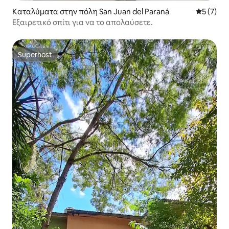
Καταλύματα στην πόλη San Juan del Paraná
Μέση βαθμ
5 (7)
Εξαιρετικό σπίτι για να το απολαύσετε.
Superhost
Superhost