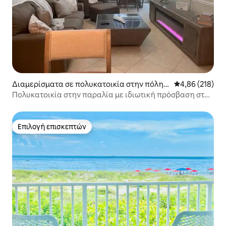
Διαμερίσματα σε πολυκατοικία στην πόλη
Μέση βαθμολογί
4,86 (218)
Ακρωτήριο Κανάβεραλ
Πολυκατοικία στην παραλία με ιδιωτική πρόσβαση στην
παραλία και παροχές
Επιλογή επισκεπτών
Επιλογή επισκεπτών