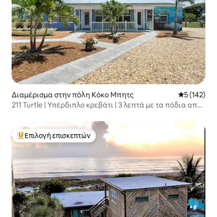
Διαμέρισμα στην πόλη Κόκο Μπητς
Μέση βαθμολ
5 (142)
211 Turtle | Υπέρδιπλο κρεβάτι | 3 λεπτά με τα πόδια από
την παραλία!
Επιλογή επισκεπτών
Κορυφαία επιλογή επισκεπτών