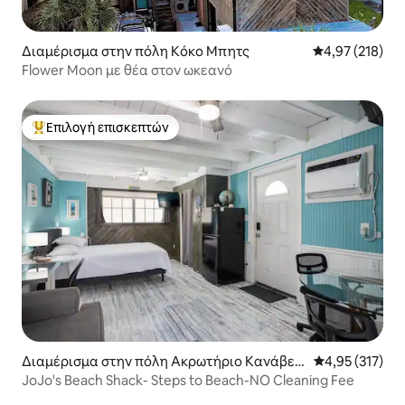
Διαμέρισμα στην πόλη Κόκο Μπητς
Μέση βαθμολογί
4,97 (218)
Flower Moon με θέα στον ωκεανό
Επιλογή επισκεπτών
Κορυφαία επιλογή επισκεπτών
Διαμέρισμα στην πόλη Ακρωτήριο Κανάβερ
Μέση βαθμολογί
4,95 (317)
αλ
JoJo's Beach Shack- Steps to Beach-NO Cleaning Fee