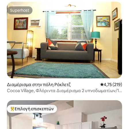
Superhost
Superhost
Διαμέρισμα στην πόλη Ρόκλετζ
Μέση βαθμολογ
4,75 (219)
Cocoa Village, Φλόριντα Διαμέρισμα 2 υπνοδωματίων/1
μπάνιου
Επιλογή επισκεπτών
Κορυφαία επιλογή επισκεπτών