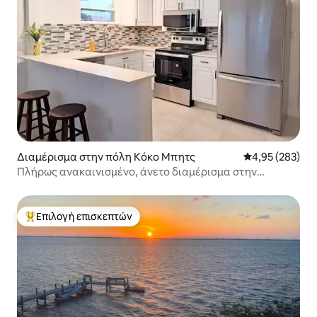
Διαμέρισμα στην πόλη Κόκο Μπητς
Μέση βαθμολογί
4,95 (283)
Πλήρως ανακαινισμένο, άνετο διαμέρισμα στην
παραλία
Επιλογή επισκεπτών
Κορυφαία επιλογή επισκεπτών