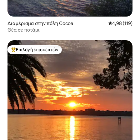
Διαμέρισμα στην πόλη Cocoa
Μέση βαθμολογί
4,98 (119)
Θέα σε ποτάμι
Επιλογή επισκεπτών
Κορυφαία επιλογή επισκεπτών