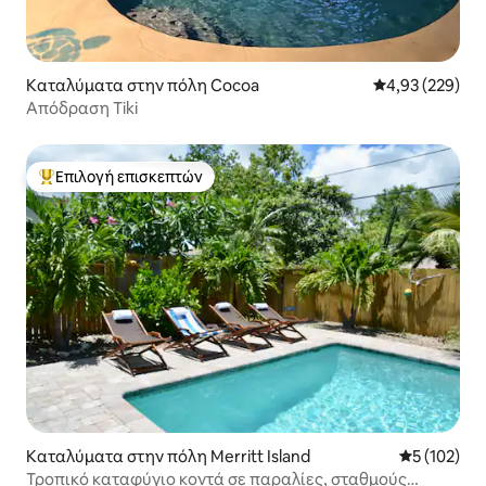
Καταλύματα στην πόλη Cocoa
Μέση βαθμολογί
4,93 (229)
Απόδραση Tiki
Επιλογή επισκεπτών
Κορυφαία επιλογή επισκεπτών
Καταλύματα στην πόλη Merritt Island
Μέση βαθμολ
5 (102)
Τροπικό καταφύγιο κοντά σε παραλίες, σταθμούς