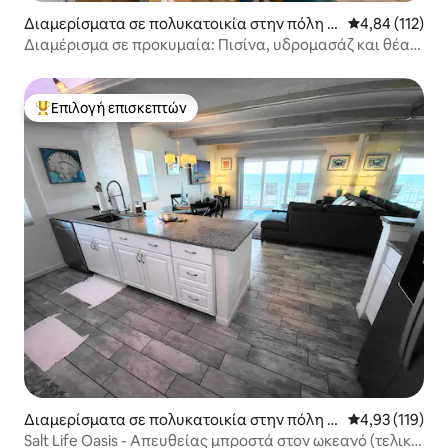
Διαμερίσματα σε πολυκατοικία στην πόλη M
Μέση βαθμολογ
4,84 (112)
erritt Island
Διαμέρισμα σε προκυμαία: Πισίνα, υδρομασάζ και θέα
στη θάλασσα!
Επιλογή επισκεπτών
Κορυφαία επιλογή επισκεπτών
Διαμερίσματα σε πολυκατοικία στην πόλη S
Μέση βαθμολογ
4,93 (119)
atellite Beach
Salt Life Oasis - Απευθείας μπροστά στον ωκεανό (τελική