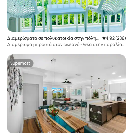
Διαμερίσματα σε πολυκατοικία στην πόλη
Μέση βαθμολογί
4,92 (236)
Κόκο Μπητς
Διαμέρισμα μπροστά στον ωκεανό - Θέα στην παραλία,
ιδιωτικό μπαλκόνι
Superhost
Superhost