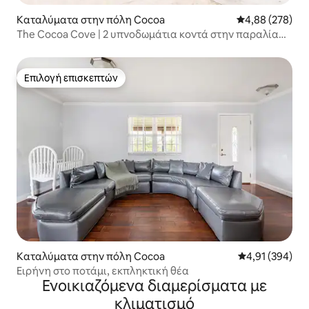
Καταλύματα στην πόλη Cocoa
Μέση βαθμολογί
4,88 (278)
The Cocoa Cove | 2 υπνοδωμάτια κοντά στην παραλία
και το λιμάνι κρουαζιέρας
Επιλογή επισκεπτών
Επιλογή επισκεπτών
Καταλύματα στην πόλη Cocoa
Μέση βαθμολογί
4,91 (394)
Ειρήνη στο ποτάμι, εκπληκτική θέα
Ενοικιαζόμενα διαμερίσματα με
κλιματισμό