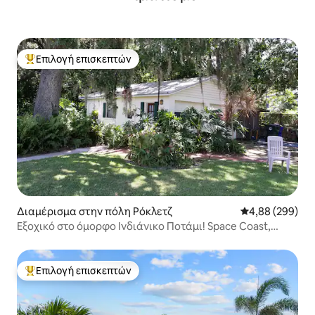
Επιλογή επισκεπτών
Κορυφαία επιλογή επισκεπτών
Διαμέρισμα στην πόλη Ρόκλετζ
Μέση βαθμολογί
4,88 (299)
Εξοχικό στο όμορφο Ινδιάνικο Ποτάμι! Space Coast,
Φλόριντα
Επιλογή επισκεπτών
Κορυφαία επιλογή επισκεπτών