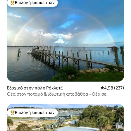
Επιλογή επισκεπτών
Κορυφαία επιλογή επισκεπτών
Εξοχικό στην πόλη Ρόκλετζ
Μέση βαθμολογί
4,98 (237)
Θέα στον ποταμό & ιδιωτική αποβάθρα - Θέα σε
εκτόξευση πυραύλου
Επιλογή επισκεπτών
Κορυφαία επιλογή επισκεπτών