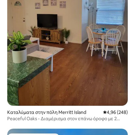
Καταλύματα στην πόλη Merritt Island
Μέση βαθμολογί
4,96 (248)
Peaceful Oaks - Διαμέρισμα στον επάνω όροφο με 2
υπνοδωμάτια και 2 μπάνια.