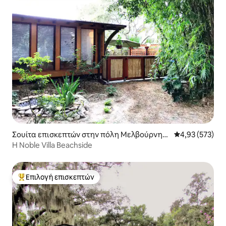
Σουίτα επισκεπτών στην πόλη Μελβούρνη
Μέση βαθμολογί
4,93 (573)
Μπιτς
Η Noble Villa Beachside
Επιλογή επισκεπτών
Κορυφαία επιλογή επισκεπτών