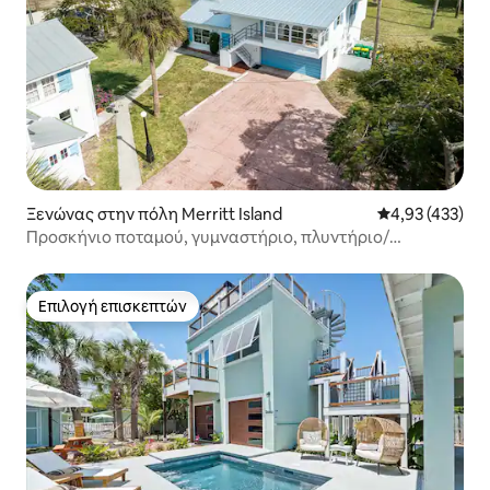
Ξενώνας στην πόλη Merritt Island
Μέση βαθμολογί
4,93 (433)
Προσκήνιο ποταμού, γυμναστήριο, πλυντήριο/
στεγνωτήριο, αποβάθρα, ΧΩΡΙΣ δουλειές
Επιλογή επισκεπτών
Επιλογή επισκεπτών