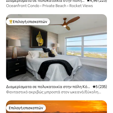
Διαμερίσματα σε πολυκατοικία στην πόλη
Μέση βαθμολογί
4,96 (223)
Κόκο Μπητς
Oceanfront Condo • Private Beach • Rocket Views
Επιλογή επισκεπτών
Κορυφαία επιλογή επισκεπτών
Διαμερίσματα σε πολυκατοικία στην πόλη Κόκ
Μέση βαθμολ
5 (235)
ο Μπητς
Φανταστικό ακριβώς μπροστά στον ωκεανό/Εύκολη
πρόσβαση στην παραλία και την πισίνα
Επιλογή επισκεπτών
Επιλογή επισκεπτών