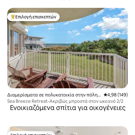
μονάδα)
Επιλογή επισκεπτών
Κορυφαία επιλογή επισκεπτών
Διαμερίσματα σε πολυκατοικία στην πόλη S
Μέση βαθμολογί
4,98 (149)
outh Cocoa Beach
Sea Breeze Retreat-Ακριβώς μπροστά στον ωκεανό 2/2
Ενοικιαζόμενα σπίτια για οικογένειες