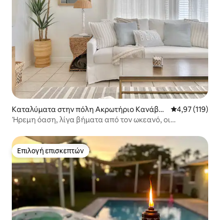
Καταλύματα στην πόλη Ακρωτήριο Κανάβερ
Μέση βαθμολογ
4,97 (119)
αλ
Ήρεμη όαση, λίγα βήματα από τον ωκεανό, οι
οικογένειες μας λατρεύουν
Επιλογή επισκεπτών
Επιλογή επισκεπτών