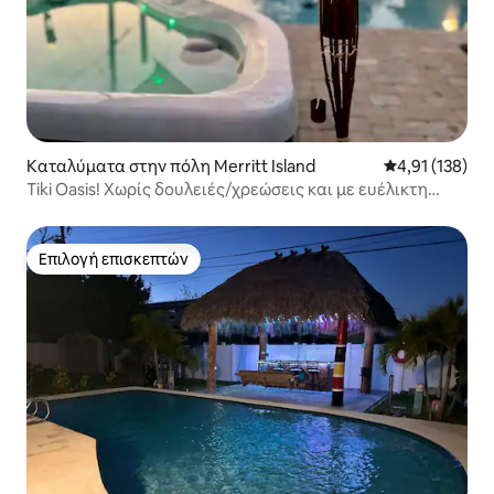
Καταλύματα στην πόλη Merritt Island
Μέση βαθμολογ
4,91 (138)
Tiki Oasis! Χωρίς δουλειές/χρεώσεις και με ευέλικτη
ακύρωση
Επιλογή επισκεπτών
Επιλογή επισκεπτών