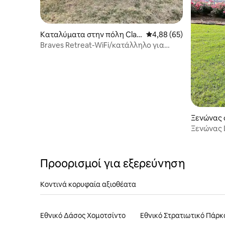
Καταλύματα στην πόλη Clai
Μέση βαθμολογία: 4,88
4,88 (65)
borne County
Braves Retreat-WiFi/κατάλληλο για
οικογένειες
Ξενώνας 
n
Ξενώνας 
Προορισμοί για εξερεύνηση
Κοντινά κορυφαία αξιοθέατα
Εθνικό Δάσος Χομοτσίντο