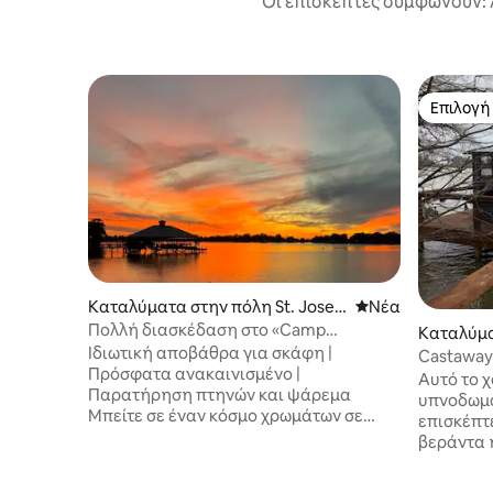
Οι επισκέπτες συμφωνούν: 
Επιλογή
Επιλογή
Καταλύματα στην πόλη St. Josep
Νέος χώρος διαμ
Νέα
h
Πολλή διασκέδαση στο «Camp
Καταλύμα
Flamingo» στη λίμνη Bruin!
Ιδιωτική αποβάθρα για σκάφη |
ellton
Castaway 
Πρόσφατα ανακαινισμένο |
Αυτό το 
Παρατήρηση πτηνών και ψάρεμα
υπνοδωμα
Μπείτε σε έναν κόσμο χρωμάτων σε
επισκέπτε
αυτό το εκλεκτικό ενοικιαζόμενο
βεράντα 
κατάλυμα για διακοπές στο St. Joseph.
καφέ και
Στο εσωτερικό, η ζωντανή διακόσμηση,
από την 