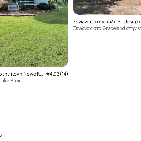
 στα 5, 65 κριτικές
Ξενώνας στην πόλη St. Joseph
Ξενώνας στο Graceland στην ε
Tensas
στην πόλη Newellto
Μέση βαθμολογία: 4,93 στα 5, 14 κριτικές
4,93 (14)
Lake Bruin
Εθνικό Στρατιωτικό Πάρκο Βίκσμπουργκ