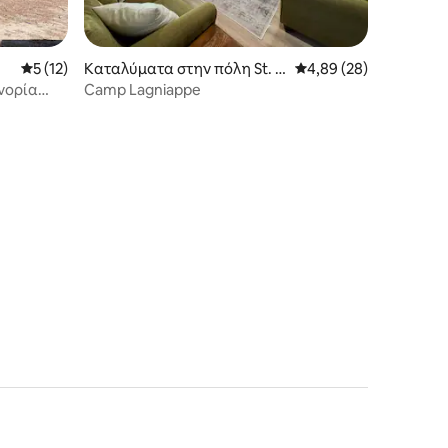
Μέση βαθμολογία: 5 στα 5, 12 κριτικές
5 (12)
Καταλύματα στην πόλη St. J
Μέση βαθμολογία: 4,89
4,89 (28)
oseph
νορία
Camp Lagniappe