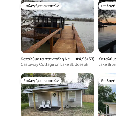
Επιλογή επισκεπτών
Επιλογή
Επιλογή επισκεπτών
Επιλογή
Καταλύματα στην πόλη New
Μέση βαθμολογία: 4,95
4,95 (63)
Καταλύμα
ellton
oseph
Castaway Cottage on Lake St. Joseph
Lake Bru
Επιλογή επισκεπτών
Επιλογή
Επιλογή επισκεπτών
Επιλογή