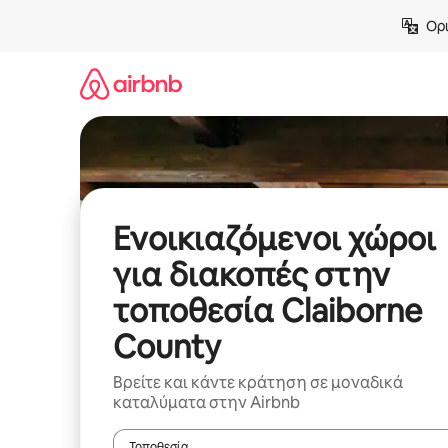
Μετάβαση
Ορι
στο
περιεχόμενο
Ενοικιαζόμενοι χώροι
για διακοπές στην
τοποθεσία Claiborne
County
Βρείτε και κάντε κράτηση σε μοναδικά
καταλύματα στην Airbnb
Τοποθεσία