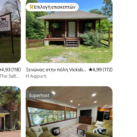
Επιλογή επισκεπτών
Κορυφαία επιλογή επισκεπτών
έση βαθμολογία: 4,93 στα 5, 118 κριτικές
4,93 (118)
Ξενώνας στην πόλη Vicksbu
Μέση βαθμολογία: 4,99
4,99 (172)
rg
The Salty
Η Αφρική
Superhost
Superhost