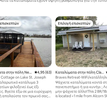
Αυτά τα καταλύματα έχουν υψηλή βαθμολογία για την τοποθ
 επισκεπτών
Επιλογή επισκεπτών
 επισκεπτών
Επιλογή επισκεπτών
ονής
τα στην πόλη New
Μέση βαθμολογία: 4,95 στα 5, 63 κριτικές
4,95 (63)
Καταλύματα στην πόλη Clai
borne County
Cottage on Lake St. Joseph
Braves Retreat-WiFi/κατάλληλ
οικογένειες
χαλαρωτικό κατάλυμα 3
Ψάχνετε καταλύματα κοντά στ
τίων φιλοξενεί έως έξι
πανεπιστήμιο ή για κυνήγι ; Λ
ς. Βγείτε έξω σε μια ευρύχωρη
μην ψάχνετε άλλο!This 2 BR/1
ή απολαύστε τον πρωινό σας
is located <1 mile from Alcorn S
 τα ηλιοβασιλέματα το βράδυ
University. Είτε σας επισκεπτόμαστε για
ιδιωτική προβλήτα.
διασκέδαση είτε για επαγγελ