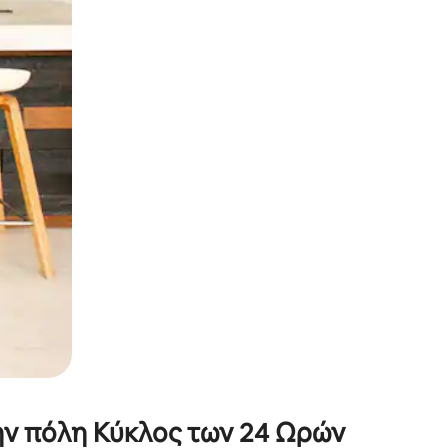
α την εξερευνήσετε με την αφή ή να τη σύρετε με τα δάχτυλα.
ην πόλη Κύκλος των 24 Ωρών