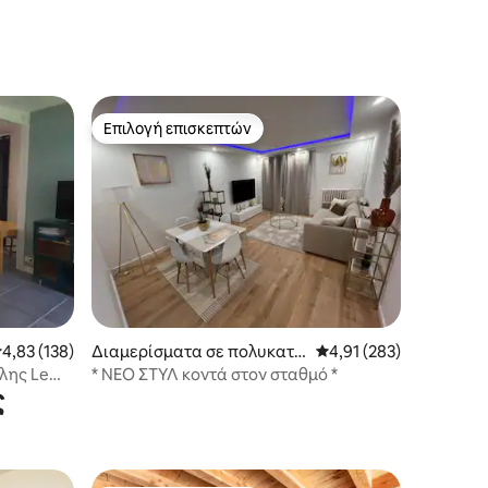
Επιλογή επισκεπτών
Επιλογή επισκεπτών
έση βαθμολογία: 4,83 στα 5, 138 κριτικές
4,83 (138)
Διαμερίσματα σε πολυκατο
Μέση βαθμολογία: 4,91
4,91 (283)
ικία
λης Le
* ΝΕΟ ΣΤΥΛ κοντά στον σταθμό *
ς