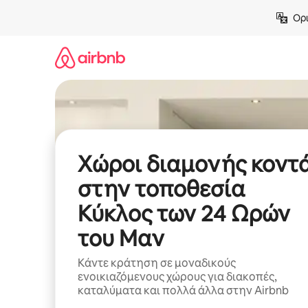
Μετάβαση
Ορι
στο
περιεχόμενο
Χώροι διαμονής κοντ
στην τοποθεσία
Κύκλος των 24 Ωρών
του Μαν
Κάντε κράτηση σε μοναδικούς
ενοικιαζόμενους χώρους για διακοπές,
καταλύματα και πολλά άλλα στην Airbnb