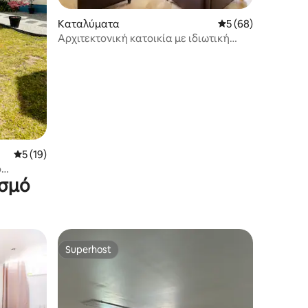
Καταλύματα
Μέση βαθμολογία: 5
5 (68)
Αρχιτεκτονική κατοικία με ιδιωτική
πισίνα
Μέση βαθμολογία: 5 στα 5, 19 κριτικές
5 (19)
ο
ισμό
 το Λε
Superhost
Superhost