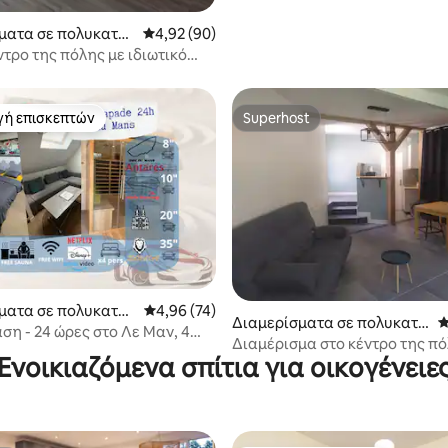
ματα σε πολυκατοι
Μέση βαθμολογία: 4,92 στα 5, 90 κριτικές
4,92 (90)
ντρο της πόλης με ιδιωτικό
άθμευσης
γή επισκεπτών
Superhost
α επιλογή επισκεπτών
Superhost
ματα σε πολυκατοι
Μέση βαθμολογία: 4,96 στα 5, 74 κριτικές
4,96 (74)
 στα 5, 79 κριτικές
Διαμερίσματα σε πολυκατο
Μ
ση - 24 ώρες στο Λε Μαν, 4
ικία
Διαμέρισμα στο κέντρο της πό
ουνα, wifi
Ενοικιαζόμενα σπίτια για οικογένειε
Mans