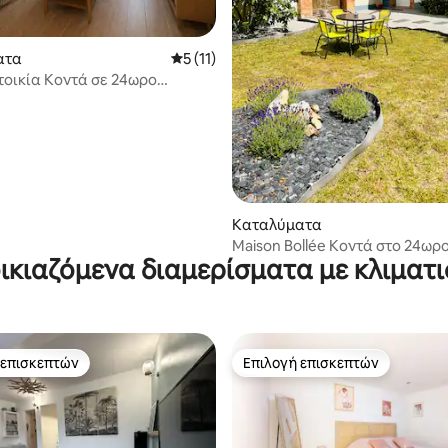
ατα
Μέση βαθμολογία: 5 στα 5, 11 κριτικές
5 (11)
τοικία Κοντά σε 24ωρο
στα 5, 177 κριτικές
Καταλύματα
Maison Bollée Κοντά στο 24ωρ
ικιαζόμενα διαμερίσματα με κλιματ
αγωνιστικό πεδίο 15 λεπτά από
Μαν
 επισκεπτών
Επιλογή επισκεπτών
 επισκεπτών
Επιλογή επισκεπτών