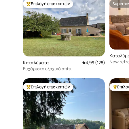
Επιλογή επισκεπτών
Superho
Κορυφαία επιλογή επισκεπτών
Superho
Καταλύμ
New retro
Καταλύματα
Μέση βαθμολογία: 4,99 
4,99 (128)
ζωολογικ
Ευχάριστο εξοχικό σπίτι
Επιλογή επισκεπτών
Επιλο
Κορυφαία επιλογή επισκεπτών
Κορυφαί