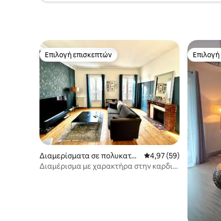
Επιλογή επισκεπτών
Επιλογή
Επιλογή επισκεπτών
Επιλογή
Διαμερίσματα σε πολυκατοι
Μέση βαθμολογία: 4,97
4,97 (59)
κία
Διαμέρισμα με χαρακτήρα στην καρδιά
της πόλης - 88m2