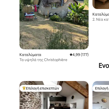
Καταλύμ
2. Νέα κα
κύκλωμα
Καταλύματα
Μέση βαθμολογία: 4,99 
4,99 (177)
Τα υψηλά της Christophière
Ενο
Επιλογή επισκεπτών
Επιλογή
Κορυφαία επιλογή επισκεπτών
Επιλογή