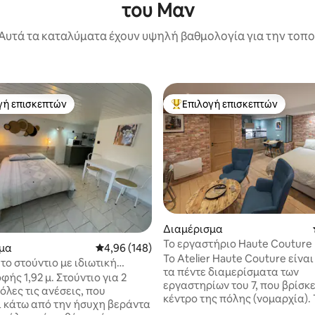
του Μαν
Αυτά τα καταλύματα έχουν υψηλή βαθμολογία για την τοποθ
γή επισκεπτών
Επιλογή επισκεπτών
α επιλογή επισκεπτών
Κορυφαία επιλογή επισκεπτών
Διαμέρισμα
Το εργαστήριο Haute Couture
στα 5, 135 κριτικές
μα
Μέση βαθμολογία: 4,96 στα 5, 148 κριτικές
4,96 (148)
Το Atelier Haute Couture είνα
ο στούντιο με ιδιωτική
τα πέντε διαμερίσματα των
2 μ. Στούντιο για 2
εργαστηρίων του 7, που βρίσκε
όλες τις ανέσεις, που
κέντρο της πόλης (νομαρχία). 
ι κάτω από την ήσυχη βεράντα
διαμέρισμα τύπου T1 βρίσκετα