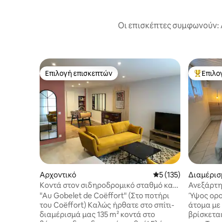
Οι επισκέπτες συμφωνούν: 
Επιλογή επισκεπτών
Επιλο
Επιλογή επισκεπτών
Κορυφαί
Αρχοντικό
Μέση βαθμολογία: 5 
5 (135)
Διαμέρισ
Κοντά στον σιδηροδρομικό σταθμό και
Ανεξάρτητ
στο κέντρο του Λε Μαν - Γκαράζ -
είσοδο
"Au Gobelet de Coëffort" (Στο ποτήρι
Ύψος οροφής 1,9
Ποδοσφαιράκι
του Coëffort) Καλώς ήρθατε στο σπίτι-
άτομα με 
διαμέρισμά μας 135 m² κοντά στο
βρίσκετα