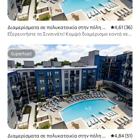
Διαμερίσματα σε πολυκατοικία στην πόλη Σι
Μέση βαθμολογ
4,61 (36)
νσινάτι
Εξερευνήστε το Σινσινάτι! Κομψό διαμέρισμα κοντά σε
καταστήματα και εστιατόρια
Superhost
Superhost
Διαμερίσματα σε πολυκατοικία στην πόλη Σι
Μέση βαθμολογ
4,84 (51)