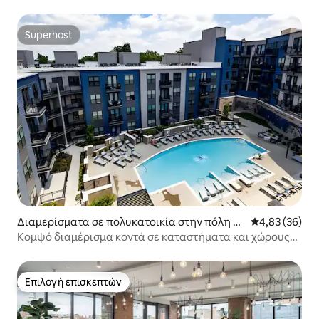
Superhost
Superhost
Διαμερίσματα σε πολυκατοικία στην πόλη Σι
Μέση βαθμολογ
4,83 (36)
νσινάτι
Κομψό διαμέρισμα κοντά σε καταστήματα και χώρους
διασκέδασης
Επιλογή επισκεπτών
Επιλογή επισκεπτών