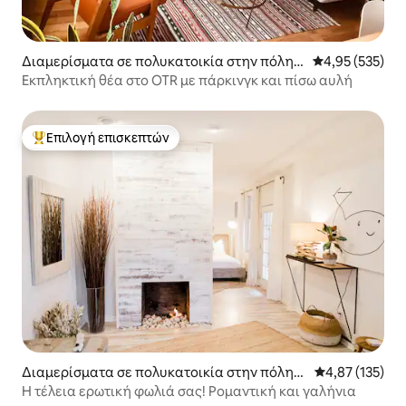
Διαμερίσματα σε πολυκατοικία στην πόλη
Μέση βαθμολογί
4,95 (535)
Over-The Rhine
Εκπληκτική θέα στο OTR με πάρκινγκ και πίσω αυλή
Επιλογή επισκεπτών
Κορυφαία επιλογή επισκεπτών
Διαμερίσματα σε πολυκατοικία στην πόλη
Μέση βαθμολογί
4,87 (135)
Mount Adams
Η τέλεια ερωτική φωλιά σας! Ρομαντική και γαλήνια