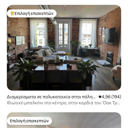
Επιλογή επισκεπτών
Κορυφαία επιλογή επισκεπτών
Διαμερίσματα σε πολυκατοικία στην πόλη
Μέση βαθμολογί
4,96 (194)
Over-The Rhine
Ιδιωτικό μπαλκόνι στο κέντρο, στην καρδιά του Όακ Τρις
Ριβς
Επιλογή επισκεπτών
Επιλογή επισκεπτών