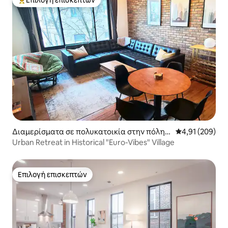
Επιλογή επισκεπτών
Κορυφαία επιλογή επισκεπτών
Διαμερίσματα σε πολυκατοικία στην πόλη
Μέση βαθμολογί
4,91 (209)
Mount Adams
Urban Retreat in Historical "Euro-Vibes" Village
Επιλογή επισκεπτών
Επιλογή επισκεπτών