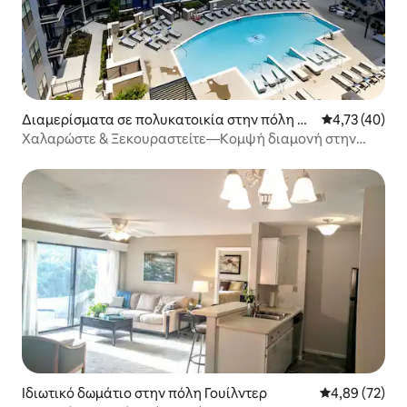
Διαμερίσματα σε πολυκατοικία στην πόλη Σι
Μέση βαθμολογ
4,73 (40)
νσινάτι
Χαλαρώστε & Ξεκουραστείτε—Κομψή διαμονή στην
καρδιά του Σινσινάτι
Ιδιωτικό δωμάτιο στην πόλη Γουίλντερ
Μέση βαθμολογ
4,89 (72)