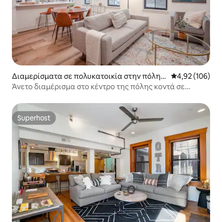
Διαμερίσματα σε πολυκατοικία στην πόλη
Μέση βαθμολογί
4,92 (106)
Over-The Rhine
Άνετο διαμέρισμα στο κέντρο της πόλης κοντά σε
εστιατόρια με πάρκινγκ
Superhost
Superhost