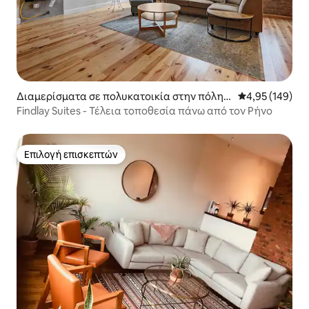
Διαμερίσματα σε πολυκατοικία στην πόλη
Μέση βαθμολογί
4,95 (149)
Over-The Rhine
Findlay Suites - Τέλεια τοποθεσία πάνω από τον Ρήνο
Επιλογή επισκεπτών
Επιλογή επισκεπτών