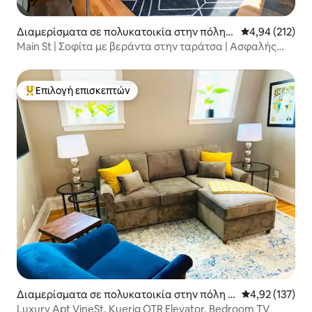
Διαμερίσματα σε πολυκατοικία στην πόλη
Μέση βαθμολογί
4,94 (212)
Over-The Rhine
Main St | Σοφίτα με βεράντα στην ταράτσα | Ασφαλής
χώρος στάθμευσης
Επιλογή επισκεπτών
Κορυφαία επιλογή επισκεπτών
Διαμερίσματα σε πολυκατοικία στην πόλη O
Μέση βαθμολογί
4,92 (137)
ver-The Rhine
Luxury Apt VineSt, Kuerig OTR Elevator, Bedroom TV