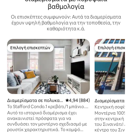
βαθμολογία
Οι επισκέπτες συμφωνούν: Αυτά τα διαμερίσματα
έχουν υψηλή βαθμολογία για την τοποθεσία, την
καθαριότητα κ.ά.
Επιλογή επισκεπτών
Επιλογή επισκεπ
Επιλογή επισκεπτών
Επιλογή επισκεπ
Διαμερίσματα σε πολυκατ
Μέση βαθμολογία: 4,94 στα 5, 8
4,94 (884)
Διαμερίσματα σε
οικία στην πόλη Over-The
οικία στην πόλη Σ
Το Stafford Condo.1 κρεβάτι/1 μπάνιο.
Κεντρική σοφίτα 
Rhine
Ασυναγώνιστη τοποθεσία
Σινσινάτι!
Αυτό το ιστορικό διαμέρισμα έχει
Μοντέρνα 100% α
ανακαινιστεί πρόσφατα για να
στην κεντρική επ
συνδυάσει τον μοντέρνο σχεδιασμό με
του Σινσινάτι! Απ
ρουστίκ χαρακτηριστικά. Το κομψό
κέντρο του Σινσιν