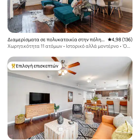
Διαμερίσματα σε πολυκατοικία στην πόλη Σ
Μέση βαθμολογί
4,98 (136)
ινσινάτι
Χωρητικότητα 11 ατόμων • Ιστορικό αλλά μοντέρνο • Όλα
σε κοντινή απόσταση με τα πόδια
Επιλογή επισκεπτών
Κορυφαία επιλογή επισκεπτών