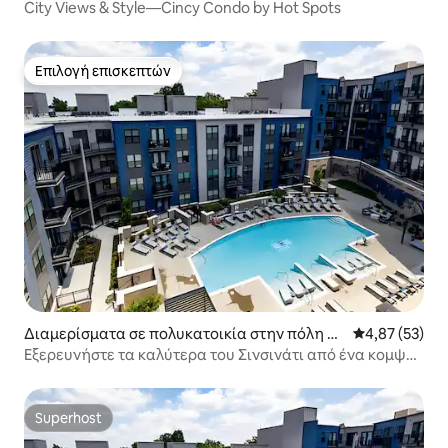
νσινάτι
City Views & Style—Cincy Condo by Hot Spots
Επιλογή επισκεπτών
Επιλογή επισκεπτών
Διαμερίσματα σε πολυκατοικία στην πόλη Σι
Μέση βαθμολογ
4,87 (53)
νσινάτι
Εξερευνήστε τα καλύτερα του Σινσινάτι από ένα κομψό
διαμέρισμα
Superhost
Superhost