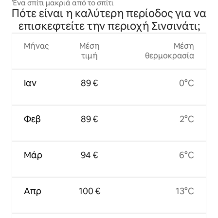
Ένα σπίτι μακριά από το σπίτι
Πότε είναι η καλύτερη περίοδος για να
επισκεφτείτε την περιοχή Σινσινάτι;
Μήνας
Μέση
Μέση
τιμή
θερμοκρασία
Ιαν
89 €
0°C
Φεβ
89 €
2°C
Μάρ
94 €
6°C
Απρ
100 €
13°C