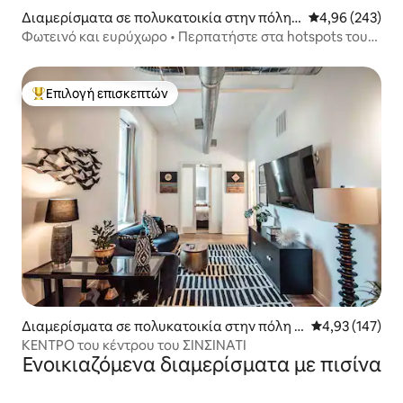
Διαμερίσματα σε πολυκατοικία στην πόλη
Μέση βαθμολογί
4,96 (243)
Oakley
Φωτεινό και ευρύχωρο • Περπατήστε στα hotspots του
Oakley • Χώρος στάθμευσης
Επιλογή επισκεπτών
Κορυφαία επιλογή επισκεπτών
Διαμερίσματα σε πολυκατοικία στην πόλη Σ
Μέση βαθμολογί
4,93 (147)
ινσινάτι
ΚΈΝΤΡΟ του κέντρου του ΣΙΝΣΙΝΆΤΙ
Ενοικιαζόμενα διαμερίσματα με πισίνα