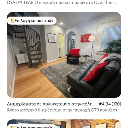
Over-The Rhine
ΟΥΆΟΥ! ΤΈΛΕΙΟ συγκρότημα κατοικιών στο Over-the-
Rhine & Downtown!
Επιλογή επισκεπτών
Κορυφαία επιλογή επισκεπτών
Διαμερίσματα σε πολυκατοικία στην πόλη
Μέση βαθμολογί
4,94 (120)
Over-The Rhine
Άνετο ιστορικό διαμέρισμα στην περιοχή OTR κοντά στο
κέντρο της πόλης Δωρεάν πάρκινγκ