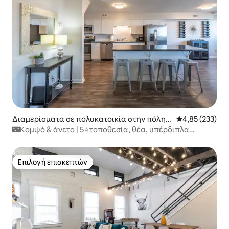
Διαμερίσματα σε πολυκατοικία στην πόλη Σ
Μέση βαθμολογί
4,85 (233)
ινσινάτι
🌃Κομψό & άνετο | 5⭐️τοποθεσία, θέα, υπέρδιπλα
κρεβάτια🌌
Επιλογή επισκεπτών
Επιλογή επισκεπτών