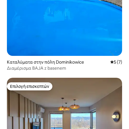
Καταλύματα στην πόλη Dominikowice
Μέση βαθμ
5 (7)
Διαμέρισμα BAJA z basenem
Επιλογή επισκεπτών
Επιλογή επισκεπτών