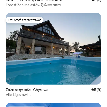
Forest Zen Małastów ξύλινο σπίτι
Επιλογή επισκεπτών
Επιλογή επισκεπτών
Σαλέ στην πόλη Chyrowa
Μέση βαθμ
5 (9)
Villa Ligęzówka