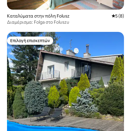
Καταλύματα στην πόλη Folusz
Μέση βαθμ
5 (8)
Διαμέρισμα: Folga στο Foluszu
Επιλογή επισκεπτών
Επιλογή επισκεπτών