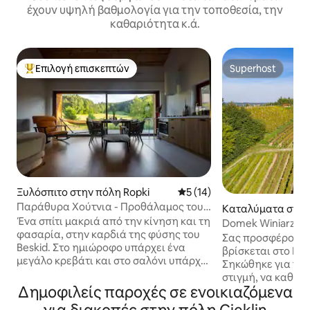
έχουν υψηλή βαθμολογία για την τοποθεσία, την
καθαριότητα κ.ά.
Επιλογή επισκεπτών
Superhost
Κορυφαία επιλογή επισκεπτών
Superhost
Ξυλόσπιτο στην πόλη Ropki
Μέση βαθμολογία: 5 στα 5, 
5 (14)
Παράθυρα Χούτνια - Προθάλαμος του
Καταλύματα στην
Ουρανού
Ένα σπίτι μακριά από την κίνηση και τη
rówka Szczepano
Domek Winiarza
φασαρία, στην καρδιά της φύσης του
Σας προσφέρουμε 
Beskid. ​Στο ημιώροφο υπάρχει ένα
βρίσκεται στο Dą
μεγάλο κρεβάτι και στο σαλόνι υπάρχει
Σηκώθηκε για να 
ένας καναπές-κρεβάτι (τα
στιγμή, να καθίσε
υπνοδωμάτια δεν είναι χωρισμένα), μια
Δημοφιλείς παροχές σε ενοικιαζόμενα
σταματήσει να βιά
καλά εξοπλισμένη κουζίνα,
ξεκουραστεί. Στο