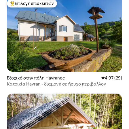
Επιλογή επισκεπτών
Κορυφαία επιλογή επισκεπτών
Εξοχικό στην πόλη Havranec
Μέση βαθμολογ
4,97 (29)
Κατοικία Havran - διαμονή σε ήσυχο περιβάλλον