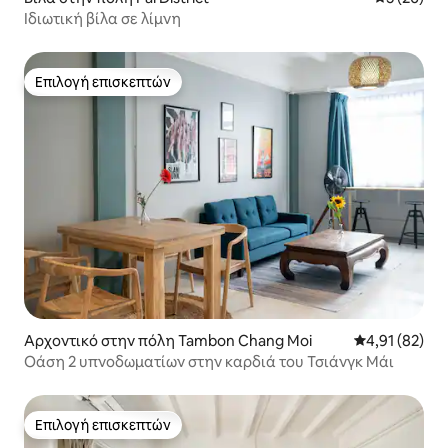
Ιδιωτική βίλα σε λίμνη
Επιλογή επισκεπτών
Επιλογή επισκεπτών
Αρχοντικό στην πόλη Tambon Chang Moi
Μέση βαθμολογ
4,91 (82)
Οάση 2 υπνοδωματίων στην καρδιά του Τσιάνγκ Μάι
Επιλογή επισκεπτών
Επιλογή επισκεπτών