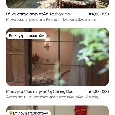
Γήινα σπίτια στην πόλη Τσιάνγκ Μάι
Μέση βαθμολογί
4,88 (159)
Μοναδικό γήινο σπίτι Peanut | Πλούσια βλάστηση
Επιλογή επισκεπτών
Επιλογή επισκεπτών
Μπανγκαλόου στην πόλη Chiang Dao
Μέση βαθμολογί
4,88 (138)
Άνετο σπίτι με ίντερνετ μέσω οπτικών ινών - Δάσος,
Ναός, Καφέ
Επιλογή επισκεπτών