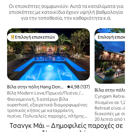
Οι επισκέπτες συμφωνούν: Αυτά τα καταλύματα για
επισκέπτες με κατοικίδια έχουν υψηλή βαθμολογία
για την τοποθεσία, την καθαριότητα κ.ά.
Επιλογή επισκεπτών
Επιλογή επισκεπ
Κορυφαία επιλογή επισκεπτών
Επιλογή επισκεπ
Βίλα στην πόλη Hang Dong
Μέση βαθμολογία: 4,98 στα 5, 1
4,98 (137)
Βίλα στην πόλη N
District
Βίλα Modern Love/Πρωινό/Πισίνα /
ng
Cyngam Retreat - 
Καταρράκτης/5 αστέρων
Φαινομενική, 5 αστέρων βίλα
πισίνα με υπηρεσ
Χτισμένο σε 1,21 
superhost, εξαιρετικά διαμορφωμένος
Retreat είναι ιδα
τροπικός κήπος με καταρράκτη,
διακοπές με συγγ
πισίνα. Πολυτελείς παροχές, πλήρης
20 λεπτά από τα α
κλιματισμός, όλα πολυτελή. Ιδανικό για
Τσανγκ Μάι – Δημοφιλείς παροχές σε
αεροδρόμιο της π
ρομαντικές αποδράσεις, οικογενειακές
Μάι. Προσωπικό στον χώρο για να σας