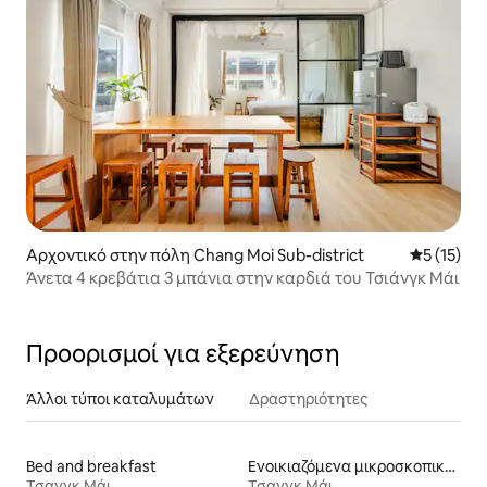
Αρχοντικό στην πόλη Chang Moi Sub-district
Μέση βαθμ
5 (15)
Άνετα 4 κρεβάτια 3 μπάνια στην καρδιά του Τσιάνγκ Μάι
Προορισμοί για εξερεύνηση
Άλλοι τύποι καταλυμάτων
Δραστηριότητες
Bed and breakfast
Ενοικιαζόμενα μικροσκοπικά σπίτια
Τσανγκ Μάι
Τσανγκ Μάι