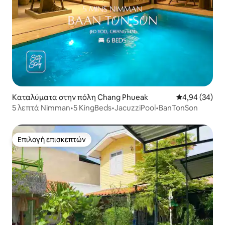
Καταλύματα στην πόλη Chang Phueak
Μέση βαθμολογ
4,94 (34)
5 λεπτά Nimman•5 KingBeds•JacuzziPool•BanTonSon
Επιλογή επισκεπτών
Επιλογή επισκεπτών