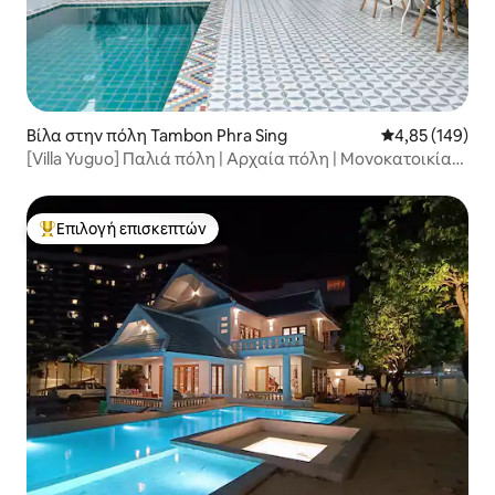
Βίλα στην πόλη Tambon Phra Sing
Μέση βαθμολογί
4,85 (149)
[Villa Yuguo] Παλιά πόλη | Αρχαία πόλη | Μονοκατοικία
με τρία υπνοδωμάτια | Ιδιωτική πισίνα | Κοντά στην
πύλη Tha Pae
Επιλογή επισκεπτών
Κορυφαία επιλογή επισκεπτών