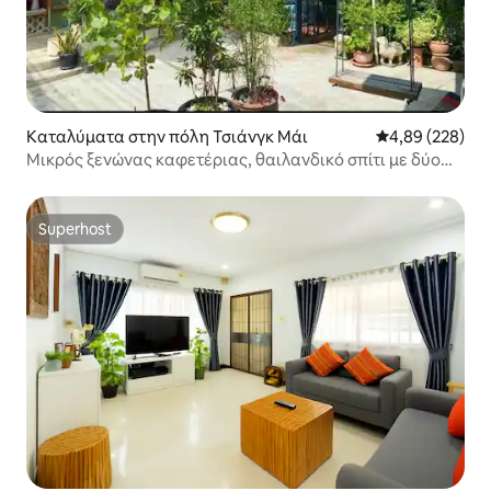
Καταλύματα στην πόλη Τσιάνγκ Μάι
Μέση βαθμολογί
4,89 (228)
Μικρός ξενώνας καφετέριας, θαιλανδικό σπίτι με δύο
υπνοδωμάτια στο κέντρο της πόλης, εξαιρετική σχέση
ποιότητας-τιμής
Superhost
Superhost