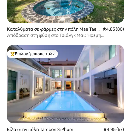
Καταλύματα σε φάρμες στην πόλη Mae Taen
Μέση βαθμολογ
4,85 (80)
g
Απόδραση στη φύση στο Τσιάνγκ Μάι: Ήρεμη
πολυτελής βίλα
Επιλογή επισκεπτών
Κορυφαία επιλογή επισκεπτών
Βίλα στην πόλη Tambon Si Phum
Μέση βαθμολογ
4,95 (57)