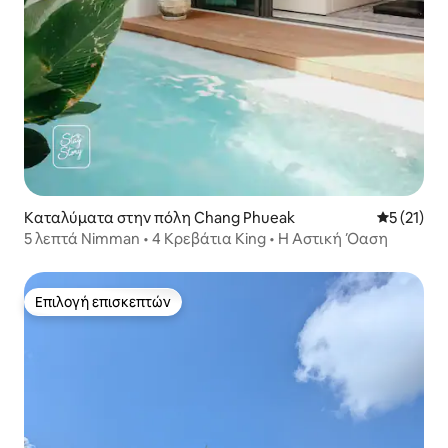
Καταλύματα στην πόλη Chang Phueak
Μέση βαθμ
5 (21)
5 λεπτά Nimman • 4 Κρεβάτια King • Η Αστική Όαση
Επιλογή επισκεπτών
Επιλογή επισκεπτών