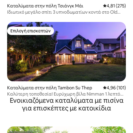
Καταλύματα στην πόλη Τσιάνγκ Μάι
Μέση βαθμολογί
4,81 (275)
Ιδιωτικό μεγάλο σπίτι 3 υπνοδωματίων κοντά στο Old
Town Night Bazaar
Επιλογή επισκεπτών
Επιλογή επισκεπτών
Καταλύματα στην πόλη Tambon Su Thep
Μέση βαθμολογί
4,96 (101)
Καλύτερη τοποθεσία! Ευρύχωρη βίλα Nimman 1 λεπτό
Ενοικιαζόμενα καταλύματα με πισίνα
από το Nimman MAYA
για επισκέπτες με κατοικίδια