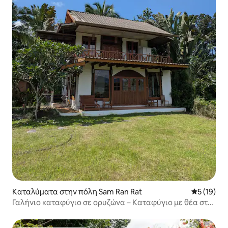
Καταλύματα στην πόλη Sam Ran Rat
Μέση βαθμο
5 (19)
Γαλήνιο καταφύγιο σε ορυζώνα – Καταφύγιο με θέα στο
βουνό