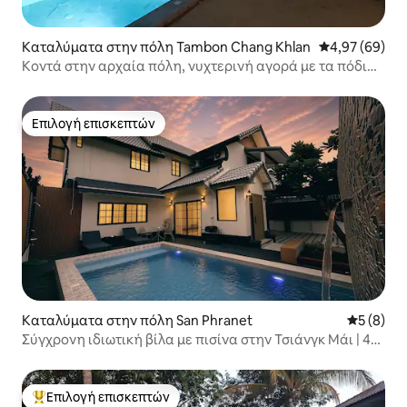
Καταλύματα στην πόλη Tambon Chang Khlan
Μέση βαθμολογ
4,97 (69)
Κοντά στην αρχαία πόλη, νυχτερινή αγορά με τα πόδια,
πολυτελής βίλα με 6 υπνοδωμάτια, 7 μπάνια, πισίνα και
κήπο
Επιλογή επισκεπτών
Επιλογή επισκεπτών
Καταλύματα στην πόλη San Phranet
Μέση βαθμ
5 (8)
Σύγχρονη ιδιωτική βίλα με πισίνα στην Τσιάνγκ Μάι | 4
δωμάτια 5 μπάνια | Κορυφαία επιλογή για οικογενειακά
πάρτι | Κοντά στο CF, εύκολη πρόσβαση, 15 λεπτά από
την Παλιά Πόλη
Επιλογή επισκεπτών
Κορυφαία επιλογή επισκεπτών