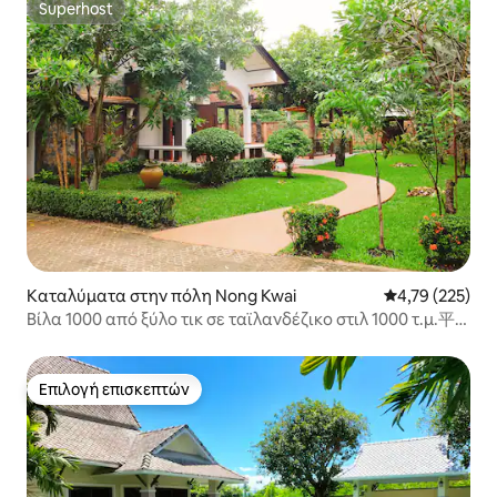
Superhost
Superhost
Καταλύματα στην πόλη Nong Kwai
Μέση βαθμολογί
4,79 (225)
Βίλα 1000 από ξύλο τικ σε ταϊλανδέζικο στιλ 1000 τ.μ.平
米泰式柚木別墅
Επιλογή επισκεπτών
Επιλογή επισκεπτών