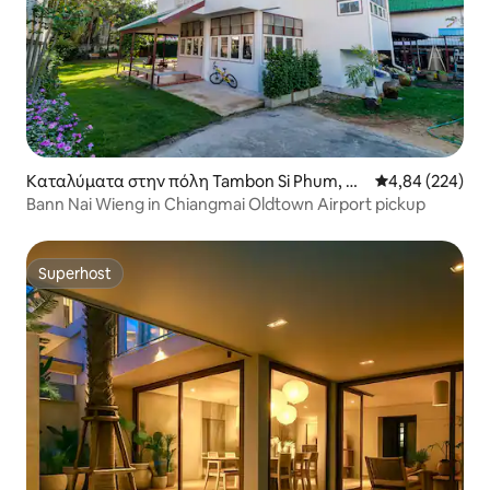
Καταλύματα στην πόλη Tambon Si Phum, M
Μέση βαθμολογί
4,84 (224)
ueang Chiang Mai District
Bann Nai Wieng in Chiangmai Oldtown Airport pickup
Superhost
Superhost