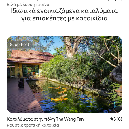
Βίλα με λευκή πισίνα
Ιδιωτικά ενοικιαζόμενα καταλύματα
για επισκέπτες με κατοικίδια
Superhost
Superhost
Καταλύματα στην πόλη Tha Wang Tan
Μέση βαθμ
5 (6)
Ρουστίκ τροπική κατοικία