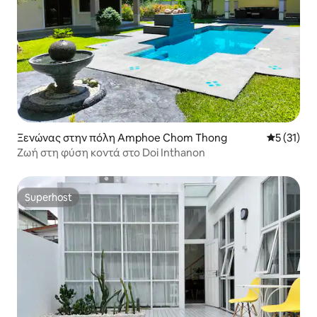
Ξενώνας στην πόλη Amphoe Chom Thong
Μέση βαθμ
5 (31)
Ζωή στη φύση κοντά στο Doi Inthanon
Superhost
Superhost