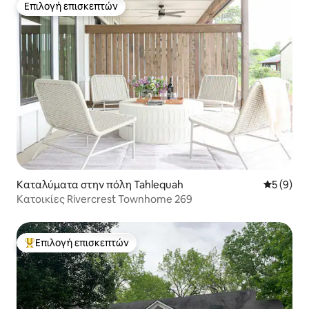
Επιλογή επισκεπτών
Επιλογή επισκεπτών
Καταλύματα στην πόλη Tahlequah
Μέση βαθμ
5 (9)
Κατοικίες Rivercrest Townhome 269
Επιλογή επισκεπτών
Κορυφαία επιλογή επισκεπτών