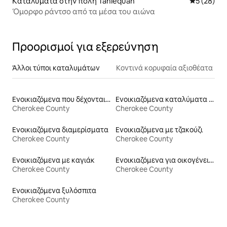
Καταλύματα στην πόλη Tahlequah
Μέση βαθμο
5 (28)
Όμορφο ράντσο από τα μέσα του αιώνα
Προορισμοί για εξερεύνηση
Άλλοι τύποι καταλυμάτων
Κοντινά κορυφαία αξιοθέατα
Ενοικιαζόμενα που δέχονται κατοικίδια
Ενοικιαζόμενα καταλύματα με πρόσβαση στη λίμνη
Cherokee County
Cherokee County
Ενοικιαζόμενα διαμερίσματα
Ενοικιαζόμενα με τζακούζι
Cherokee County
Cherokee County
Ενοικιαζόμενα με καγιάκ
Ενοικιαζόμενα για οικογένειες
Cherokee County
Cherokee County
Ενοικιαζόμενα ξυλόσπιτα
Cherokee County