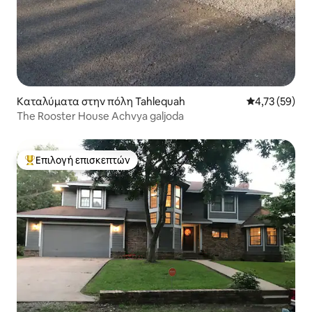
Καταλύματα στην πόλη Tahlequah
Μέση βαθμολογ
4,73 (59)
The Rooster House Achvya galjoda
Επιλογή επισκεπτών
Κορυφαία επιλογή επισκεπτών