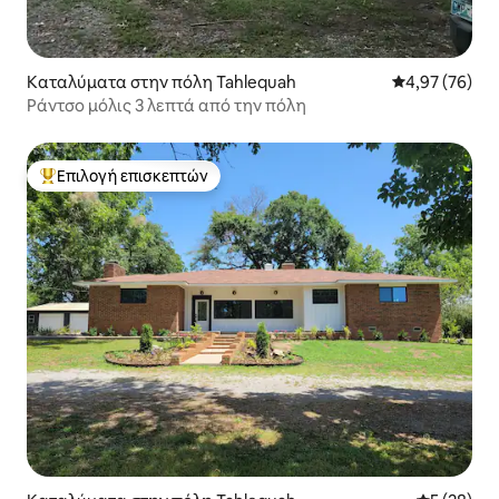
Καταλύματα στην πόλη Tahlequah
Μέση βαθμολογ
4,97 (76)
Ράντσο μόλις 3 λεπτά από την πόλη
Επιλογή επισκεπτών
Κορυφαία επιλογή επισκεπτών