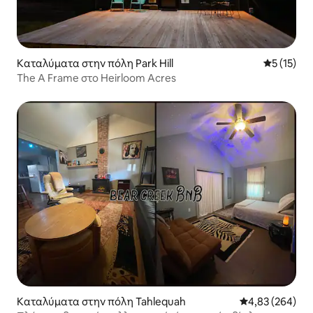
Καταλύματα στην πόλη Park Hill
Μέση βαθμ
5 (15)
The A Frame στο Heirloom Acres
Καταλύματα στην πόλη Tahlequah
Μέση βαθμολογί
4,83 (264)