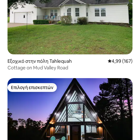
Εξοχικό στην πόλη Tahlequah
Μέση βαθμολογί
4,99 (167)
Cottage on Mud Valley Road
Επιλογή επισκεπτών
Επιλογή επισκεπτών