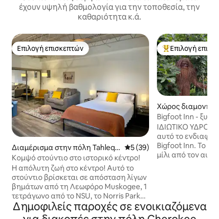
έχουν υψηλή βαθμολογία για την τοποθεσία, την
καθαριότητα κ.ά.
Επιλογή επισκεπτών
Επιλογή επισκ
Επιλογή επισκεπτών
Κορυφαία επιλογ
Χώρος διαμονής 
η Tahlequah
Bigfoot Inn - ξυλό
κοντά στον ποταμό
ΙΔΙΩΤΙΚΟ ΥΔΡΟΜ
αυτό το ενδιαφέρ
Bigfoot Inn. Το ξυ
Διαμέρισμα στην πόλη Tahlequ
Μέση βαθμολογία: 5 στα 5, 
5 (39)
μίλι από τον αυτ
ah
Κομψό στούντιο στο ιστορικό κέντρο!
Ταλεκουά της Οκλ
Η απόλυτη ζωή στο κέντρο! Αυτό το
λιγότερο από 2 μ
στούντιο βρίσκεται σε απόσταση λίγων
Ιλινόι. Υπάρχει 
βημάτων από τη Λεωφόρο Muskogee, 1
στάθμευσης. Αυτό
τετράγωνο από το NSU, το Norris Park
χώρος είναι 400 
Δημοφιλείς παροχές σε ενοικιαζόμενα
και φανταστικά εστιατόρια και παμπ,
σοφίτα και παρέχ
και είναι η τέλεια τοποθεσία και είναι