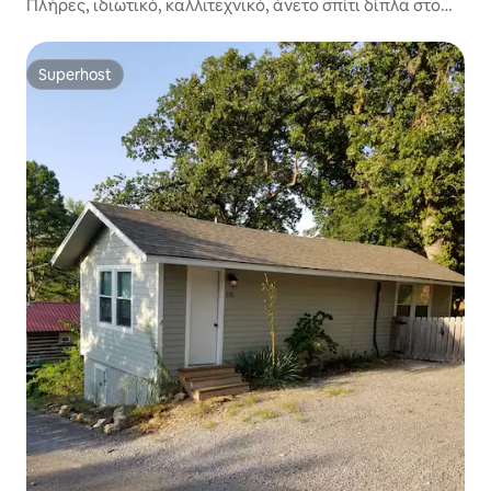
Πλήρες, ιδιωτικό, καλλιτεχνικό, άνετο σπίτι δίπλα στο
ρυάκι!
Superhost
Superhost