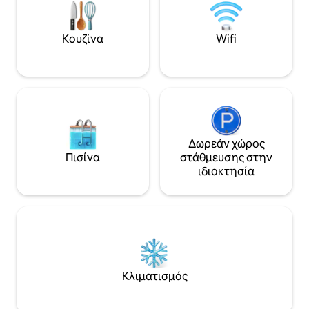
βιβλίο ή να γράψετε ένα. (Λάβετε
υπόψη την αύξηση της τιμής λόγω της
συμπερίληψης της προμήθειας της
Κουζίνα
Wifi
Airbnb). Ένα υπνοδωμάτιο σε σοφίτα με
ένα διπλό κρεβάτι + ένα κρεβάτι-
καναπές. Ένας διπλός καναπές-
κρεβάτι στον κάτω όροφο, 2
αποθηκευμένα iBed. Σχετικά με τα
κατοικίδια: επιτρέπεται ένας σκύλος.
Δεν επιτρέπονται γάτες.
Δωρεάν χώρος
Πισίνα
στάθμευσης στην
ιδιοκτησία
Κλιματισμός