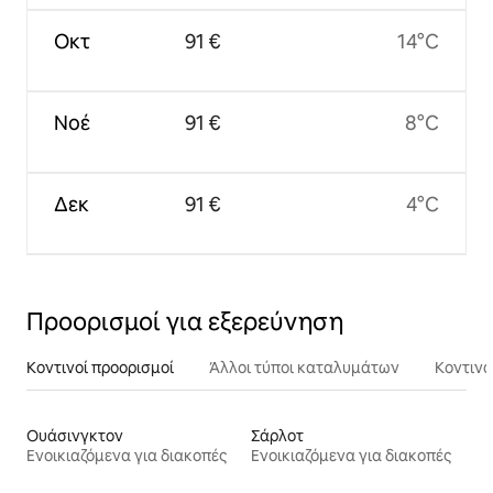
Οκτ
91 €
14°C
Νοέ
91 €
8°C
Δεκ
91 €
4°C
Προορισμοί για εξερεύνηση
Κοντινοί προορισμοί
Άλλοι τύποι καταλυμάτων
Κοντινά
Ουάσινγκτον
Σάρλοτ
Ενοικιαζόμενα για διακοπές
Ενοικιαζόμενα για διακοπές