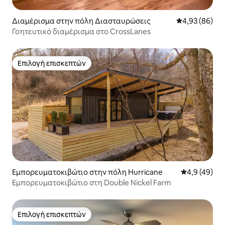
Διαμέρισμα στην πόλη Διασταυρώσεις
Μέση βαθμολογ
4,93 (86)
Γοητευτικό διαμέρισμα στο CrossLanes
Επιλογή επισκεπτών
Επιλογή επισκεπτών
Εμπορευματοκιβώτιο στην πόλη Hurricane
Μέση βαθμολο
4,9 (49)
Εμπορευματοκιβώτιο στη Double Nickel Farm
Επιλογή επισκεπτών
Επιλογή επισκεπτών