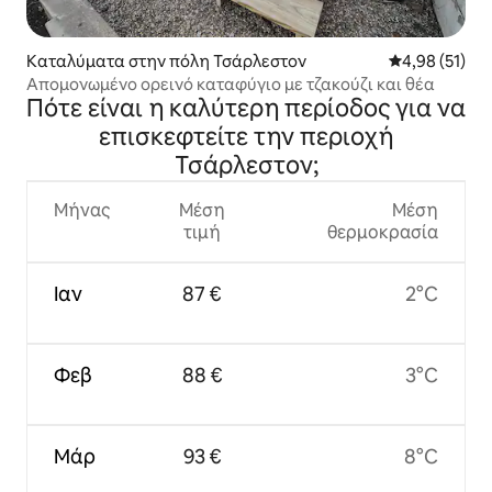
Καταλύματα στην πόλη Τσάρλεστον
Μέση βαθμολογ
4,98 (51)
Απομονωμένο ορεινό καταφύγιο με τζακούζι και θέα
Πότε είναι η καλύτερη περίοδος για να
επισκεφτείτε την περιοχή
Τσάρλεστον;
Μήνας
Μέση
Μέση
τιμή
θερμοκρασία
Ιαν
87 €
2°C
Φεβ
88 €
3°C
Μάρ
93 €
8°C