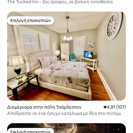
The Tucked Inn - 2ος όροφος, σε βολική τοποθεσία
Επιλογή επισκεπτών
Επιλογή επισκεπτών
Διαμέρισμα στην πόλη Τσάρλεστον
Μέση βαθμολογ
4,91 (107)
Αποδράστε σε ένα ήσυχο κατάλυμα με θέα στο ποτάμι
Επιλογή επισκεπτών