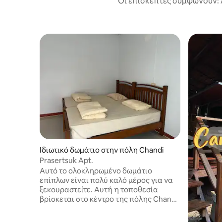
Οι επισκέπτες συμφωνούν: 
Ιδιωτικό δωμάτιο στην πόλη Chandi
Prasertsuk Apt.
Αυτό το ολοκληρωμένο δωμάτιο
επίπλων είναι πολύ καλό μέρος για να
ξεκουραστείτε. Αυτή η τοποθεσία
βρίσκεται στο κέντρο της πόλης Chandi
και στο δημαρχείο του Chandi (300
μέτρα) Chandi Market 800 μέτρα