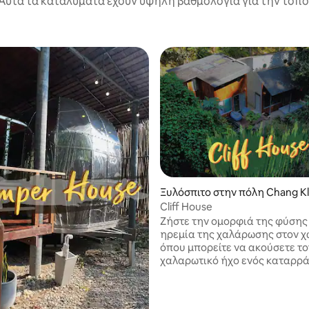
Αυτά τα καταλύματα έχουν υψηλή βαθμολογία για την τοποθ
Ξυλόσπιτο στην πόλη Chang K
Cliff House
Ζήστε την ομορφιά της φύσης 
ηρεμία της χαλάρωσης στον χ
όπου μπορείτε να ακούσετε το
χαλαρωτικό ήχο ενός καταρρά
να αναπνεύσετε καθαρό αέρα