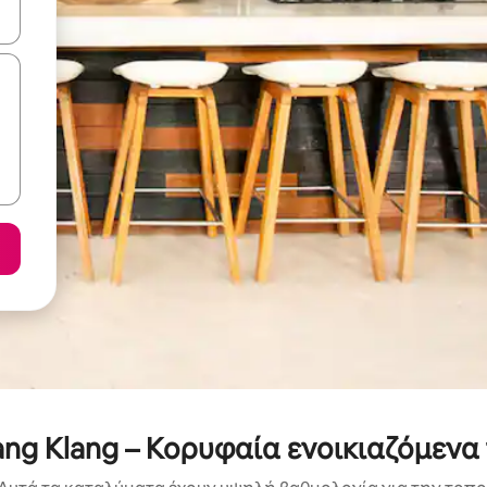
ε να πλοηγηθείτε στη σελίδα με τα κουμπιά πάνω και κάτω βέλους, ν
g Klang – Κορυφαία ενοικιαζόμενα 