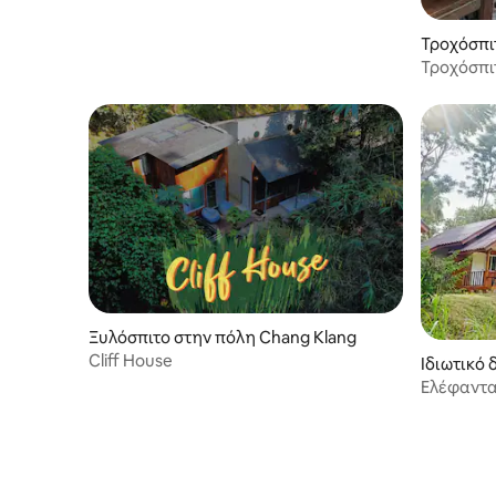
Τροχόσπι
Τροχόσπι
Ξυλόσπιτο στην πόλη Chang Klang
Cliff House
Ιδιωτικό 
ng
Ελέφαντα