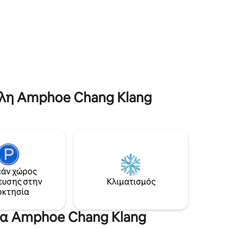
όλη Amphoe Chang Klang
άν χώρος
ευσης στην
Κλιματισμός
οκτησία
σία Amphoe Chang Klang