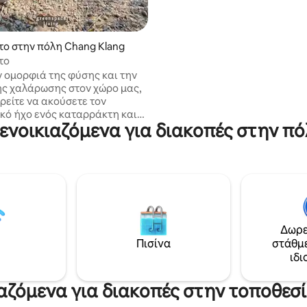
το στην πόλη Chang Klang
το
ν ομορφιά της φύσης και την
ης χαλάρωσης στον χώρο μας,
ρείτε να ακούσετε τον
κό ήχο ενός καταρράκτη και
 ενοικιαζόμενα για διακοπές στην π
εύσετε καθαρό αέρα.
Δωρε
Πισίνα
στάθμ
ιδι
ιαζόμενα για διακοπές στην τοποθε