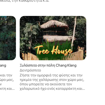
εσία, την καθαριότητα κ.ά.
lang
Ξυλόσπιτο στην πόλη Chang Klang
Δεντρόσπιτο
Ιδιωτικό
και την
Ζήστε την ομορφιά της φύσης και την
ng
Ελέφαντα
ώρο μας,
ηρεμία της χαλάρωσης στον χώρο μας,
Το κάμπι
ν
όπου μπορείτε να ακούσετε τον
σπίτι για του
κτη και
χαλαρωτικό ήχο ενός καταρράκτη και
βιώσουν
.
να αναπνεύσετε καθαρό αέρα.
περιβάλλ