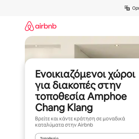
Μετάβαση
Ορι
στο
περιεχόμενο
Ενοικιαζόμενοι χώροι
για διακοπές στην
τοποθεσία Amphoe
Chang Klang
Βρείτε και κάντε κράτηση σε μοναδικά
καταλύματα στην Airbnb
Τοποθεσία