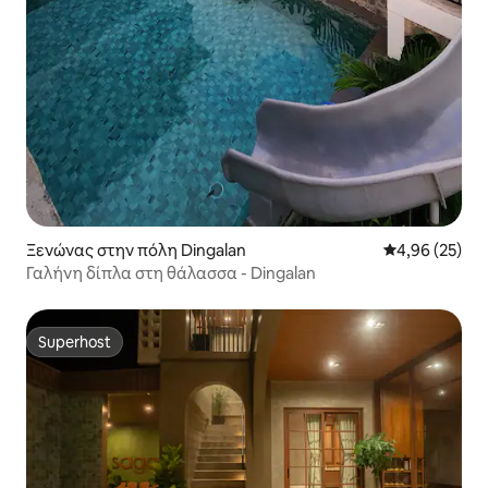
Ξενώνας στην πόλη Dingalan
Μέση βαθμολογ
4,96 (25)
Γαλήνη δίπλα στη θάλασσα - Dingalan
Superhost
Superhost