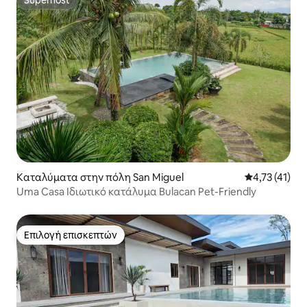
Superhost
Superhost
Καταλύματα στην πόλη San Miguel
Μέση βαθμολο
4,73 (41)
Uma Casa Ιδιωτικό κατάλυμα Bulacan Pet-Friendly
Επιλογή επισκεπτών
Επιλογή επισκεπτών