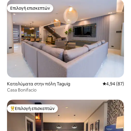
Επιλογή επισκεπτών
Επιλογή επισκεπτών
Καταλύματα στην πόλη Taguig
Μέση βαθμολογ
4,94 (87)
Casa Bonifacio
Επιλογή επισκεπτών
Κορυφαία επιλογή επισκεπτών