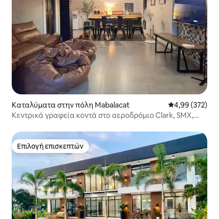
Καταλύματα στην πόλη Mabalacat
Μέση βαθμολογί
4,99 (372)
Κεντρικά γραφεία κοντά στο αεροδρόμιο Clark, SMX,
Aqua Planet
Επιλογή επισκεπτών
Επιλογή επισκεπτών