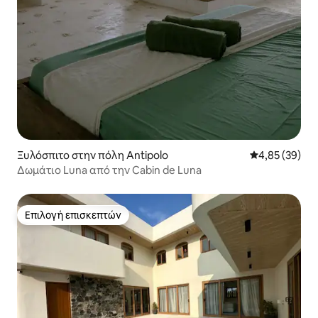
Ξυλόσπιτο στην πόλη Antipolo
Μέση βαθμολογ
4,85 (39)
Δωμάτιο Luna από την Cabin de Luna
Επιλογή επισκεπτών
Επιλογή επισκεπτών