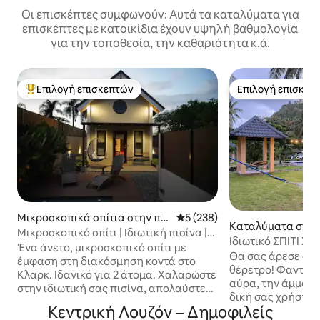
Οι επισκέπτες συμφωνούν: Αυτά τα καταλύματα για
επισκέπτες με κατοικίδια έχουν υψηλή βαθμολογία
για την τοποθεσία, την καθαριότητα κ.ά.
Επιλογή επισκεπτών
Επιλογή επισκεπ
Κορυφαία επιλογή επισκεπτών
Επιλογή επισκεπ
Μικροσκοπικά σπίτια στην πό
Μέση βαθμολογία: 5 στα 5, 2
5 (238)
Καταλύματα στην 
λη Concepcion
Μικροσκοπικό σπίτι | Ιδιωτική πισίνα |
nta
Ιδιωτικό ΣΠΊΤΙ Σ
Κοντά στο Clark | Υπέρδιπλο κρεβάτι
Ένα άνετο, μικροσκοπικό σπίτι με
ΠΙΣΊΝΑ, Real Que
Θα σας άρεσε αυτ
έμφαση στη διακόσμηση κοντά στο
θέρετρο! Φανταστ
Κλαρκ. Ιδανικό για 2 άτομα. Χαλαρώστε
αύρα, την άμμο κα
στην ιδιωτική σας πισίνα, απολαύστε
δική σας χρήση. Ιδιωτική παραλία με
ήρεμα πρωινά και χαλαρώστε σε έναν
Κεντρική Λουζόν – Δημοφιλείς
πισίνα...χαλαρώστ
προσεκτικά σχεδιασμένο χώρο για