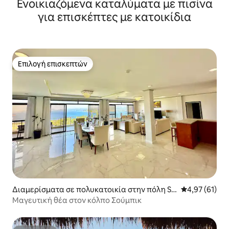
Ενοικιαζόμενα καταλύματα με πισίνα
για επισκέπτες με κατοικίδια
Επιλογή επισκεπτών
Επιλογή επισκεπτών
Διαμερίσματα σε πολυκατοικία στην πόλη Su
Μέση βαθμολογ
4,97 (61)
bic Bay Freeport Zone
Μαγευτική θέα στον κόλπο Σούμπικ