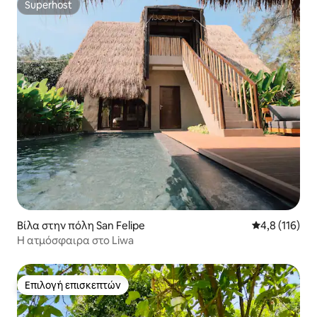
Superhost
Superhost
Βίλα στην πόλη San Felipe
Μέση βαθμολο
4,8 (116)
Η ατμόσφαιρα στο Liwa
Επιλογή επισκεπτών
Επιλογή επισκεπτών