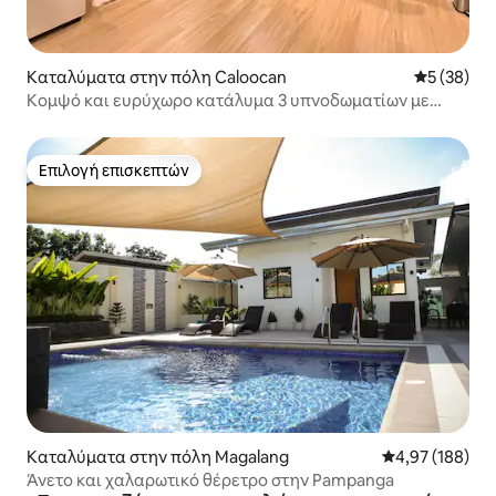
Καταλύματα στην πόλη Caloocan
Μέση βαθμο
5 (38)
Κομψό και ευρύχωρο κατάλυμα 3 υπνοδωματίων με
γρήγορο Wi-Fi
Επιλογή επισκεπτών
Επιλογή επισκεπτών
Καταλύματα στην πόλη Magalang
Μέση βαθμολογί
4,97 (188)
Άνετο και χαλαρωτικό θέρετρο στην Pampanga