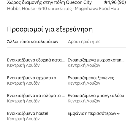
Χώρος διαμονής στην πόλη Quezon City
Μέση βαθμολογ
4,96 (90)
Hobbit House · 6-10 επισκέπτες · Maginhawa Food Hub
Προορισμοί για εξερεύνηση
Άλλοι τύποι καταλυμάτων
Δραστηριότητες
Ενοικιαζόμενα εξοχικά καταλύματα
Ενοικιαζόμενα μικροσκοπικά σπίτια
Κεντρική Λουζόν
Κεντρική Λουζόν
Ενοικιαζόμενα αρχοντικά
Ενοικιαζόμενοι ξενώνες
Κεντρική Λουζόν
Κεντρική Λουζόν
Ενοικιαζόμενα καταλύματα σε φάρμα
Ενοικιαζόμενα μπανγκαλόου
Κεντρική Λουζόν
Κεντρική Λουζόν
Ενοικιαζόμενα hostel
Εμφάνιση περισσότερων
Κεντρική Λουζόν