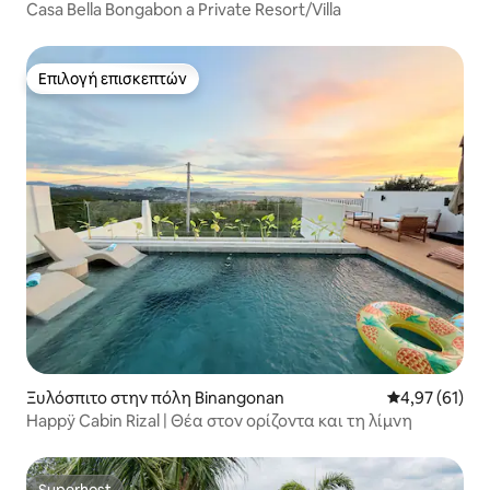
Casa Bella Bongabon a Private Resort/Villa
Επιλογή επισκεπτών
Επιλογή επισκεπτών
Ξυλόσπιτο στην πόλη Binangonan
Μέση βαθμολογ
4,97 (61)
Happÿ Cabin Rizal | Θέα στον ορίζοντα και τη λίμνη