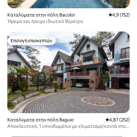
Καταλύματα στην πόλη Bacolor
Μέση βαθμολο
4,9 (152)
Ήρεμα και ήσυχα ιδιωτικό θέρετρο
Επιλογή επισκεπτών
Επιλογή επισκεπτών
Καταλύματα στην πόλη Baguio
Μέση βαθμολογί
4,87 (252)
Αποκλειστικό, 1 υπνοδωμάτιο με κλιματισμό/κοντά στο
BCC, CJH Golf/18 άτομα