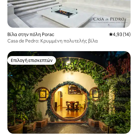
Βίλα στην πόλη Porac
Μέση βαθμολογ
4,93 (14)
Casa de Pedro: Κρυμμένη πολυτελής βίλα
Επιλογή επισκεπτών
Επιλογή επισκεπτών