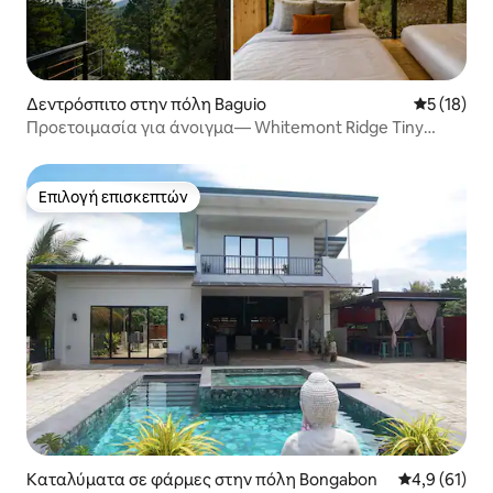
Δεντρόσπιτο στην πόλη Baguio
Μέση βαθμο
5 (18)
Προετοιμασία για άνοιγμα— Whitemont Ridge Tiny
Mirror House
Επιλογή επισκεπτών
Επιλογή επισκεπτών
Καταλύματα σε φάρμες στην πόλη Bongabon
Μέση βαθμολ
4,9 (61)