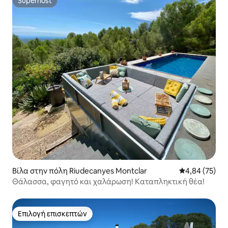
Superhost
Superhost
Βίλα στην πόλη Riudecanyes Montclar
Μέση βαθμολογ
4,84 (75)
Θάλασσα, φαγητό και χαλάρωση! Καταπληκτική θέα!
Επιλογή επισκεπτών
Επιλογή επισκεπτών