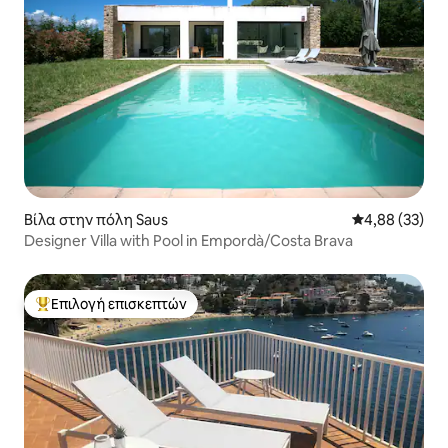
Βίλα στην πόλη Saus
Μέση βαθμολογ
4,88 (33)
Designer Villa with Pool in Empordà/Costa Brava
Επιλογή επισκεπτών
Κορυφαία επιλογή επισκεπτών