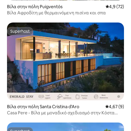
Βίλα στην πόλη Puigventós
Μέση βαθμολο
4,9 (72)
Βίλα Αφροδίτη με θερμαινόμενη πισίνα και σπα
Superhost
Superhost
Βίλα στην πόλη Santa Cristina d'Aro
Μέση βαθμολο
4,67 (9)
Casa Pere - Βίλα με μοναδικό σχεδιασμό στην Κόστα
Μπράβα