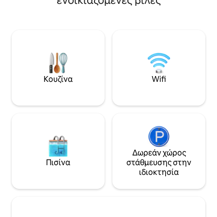
ενοικιαζόμενες βίλες
εύκολη πρόσβαση
ηθοποιό. Αυτή η ιδιοκτησία ανήκει
στο PortAventura
στην οικογένειά μου εδώ και 40 χρόνια
εξαιρετική τοποθ
και με μεγάλο ενθουσιασμό ξεκινώ
Με 4 υπνοδωμάτι
αυτό το εγχείρημα για να τη
εμπόδια και παροχ
μετατρέψω σε ένα πραγματικό γαλήνιο
το ιδανικό μέρος 
καταφύγιο 5 αστέρων. Η βίλα βρίσκεται
χρόνο μαζί, να χ
σε ένα από τα πιο προνομιούχα σημεία
δημιουργήσετε α
της Λιανσά και θα σας εντυπωσιάσει με
Κάντε κράτηση τώ
έναν εξαιρετικό συνδυασμό: ήλιο,
Κουζίνα
Wifi
ονειρεύεστε την
θάλασσα, υπέροχη θέα, ηρεμία και ένα
σας.
μοναδικό φυσικό περιβάλλον.
Δωρεάν χώρος
Πισίνα
στάθμευσης στην
ιδιοκτησία