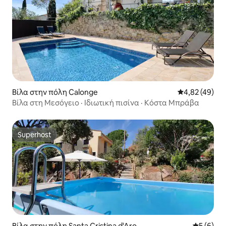
Βίλα στην πόλη Calonge
Μέση βαθμολογ
4,82 (49)
Βίλα στη Μεσόγειο · Ιδιωτική πισίνα · Κόστα Μπράβα
Superhost
Superhost
Βίλα στην πόλη Santa Cristina d'Aro
Μέση βαθμ
5 (6)