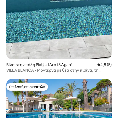
Βίλα στην πόλη Platja d'Aro i S'Agaró
Μέση βαθμο
4,8 (5)
VILLA BLANCA - Μοντέρνα με θέα στην πισίνα, τη
θάλασσα και την πόλη
Επιλογή επισκεπτών
Επιλογή επισκεπτών