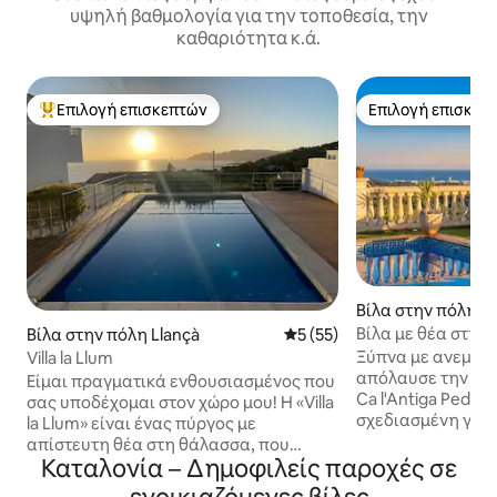
υψηλή βαθμολογία για την τοποθεσία, την
καθαριότητα κ.ά.
Επιλογή επισκεπτών
Επιλογή επισκεπ
Κορυφαία επιλογή επισκεπτών
Επιλογή επισκεπ
Βίλα στην πόλη T
Βίλα με θέα στη θ
Βίλα στην πόλη Llançà
Μέση βαθμολογία: 5 στα 5, 
5 (55)
Κοντά στη Βαρκε
Ξύπνα με ανεμπόδ
Villa la Llum
απόλαυσε την ιδι
Είμαι πραγματικά ενθουσιασμένος που
Ca l'Antiga Pedrer
σας υποδέχομαι στον χώρο μου! Η «Villa
σχεδιασμένη για 
la Llum» είναι ένας πύργος με
παρέες που θέλο
απίστευτη θέα στη θάλασσα, που
χωρίς να θυσιάσουν 
Καταλονία – Δημοφιλείς παροχές σε
χτίστηκε πριν από 50 και πλέον χρόνια
λεπτά μακριά από
ως καταφύγιο για μια όμορφη Γαλλίδα