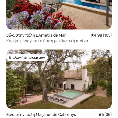
Βίλα στην πόλη L'Ametlla de Mar
Μέση βαθμολογί
4,98 (105)
Κομψή μεσογειακή όαση με ιδιωτική πισίνα
Επιλογή επισκεπτών
Επιλογή επισκεπτών
Βίλα στην πόλη Maçanet de Cabrenys
Μέση βαθμο
5 (36)