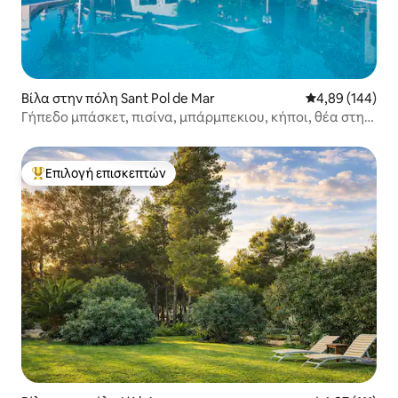
Βίλα στην πόλη Sant Pol de Mar
Μέση βαθμολογί
4,89 (144)
Γήπεδο μπάσκετ, πισίνα, μπάρμπεκιου, κήποι, θέα στη
θάλασσα
Επιλογή επισκεπτών
Κορυφαία επιλογή επισκεπτών