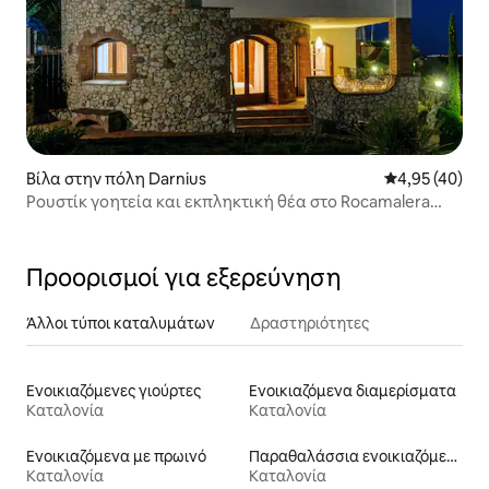
Βίλα στην πόλη Darnius
Μέση βαθμολογ
4,95 (40)
Ρουστίκ γοητεία και εκπληκτική θέα στο Rocamalera
Retreat
Προορισμοί για εξερεύνηση
Άλλοι τύποι καταλυμάτων
Δραστηριότητες
Ενοικιαζόμενες γιούρτες
Ενοικιαζόμενα διαμερίσματα
Καταλονία
Καταλονία
Ενοικιαζόμενα με πρωινό
Παραθαλάσσια ενοικιαζόμενα
Καταλονία
Καταλονία