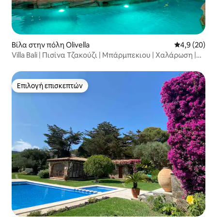
Βίλα στην πόλη Olivella
Μέση βαθμολο
4,9 (20)
Villa Bali | Πισίνα Τζακούζι | Μπάρμπεκιου | Χαλάρωση |
Wifi
Επιλογή επισκεπτών
Επιλογή επισκεπτών