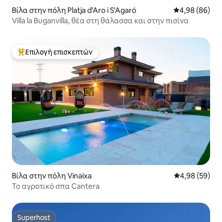
Βίλα στην πόλη Platja d'Aro i S'Agaró
Μέση βαθμολογ
4,98 (86)
Villa la Buganvilla, θέα στη θάλασσα και στην πισίνα
Επιλογή επισκεπτών
Κορυφαία επιλογή επισκεπτών
Βίλα στην πόλη Vinaixa
Μέση βαθμολογ
4,98 (59)
Το αγροτικό σπα Cantera
Superhost
Superhost