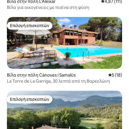
Βίλα στην πόλη L'Aleixar
Μέση βαθμολογ
4,87 (111)
Βίλα για οικογένειες με πισίνα στη φύση
Επιλογή επισκεπτών
Επιλογή επισκεπτών
Βίλα στην πόλη Cànoves i Samalús
Μέση βαθμο
5 (18)
La Torre de La Garriga, 30 λεπτά από τη Βαρκελώνη
Επιλογή επισκεπτών
Επιλογή επισκεπτών