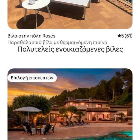
Βίλα στην πόλη Roses
Μέση βαθμο
5 (61)
Παραθαλάσσια βίλα με θερμαινόμενη πισίνα
Πολυτελείς ενοικιαζόμενες βίλες
Επιλογή επισκεπτών
Επιλογή επισκεπτών