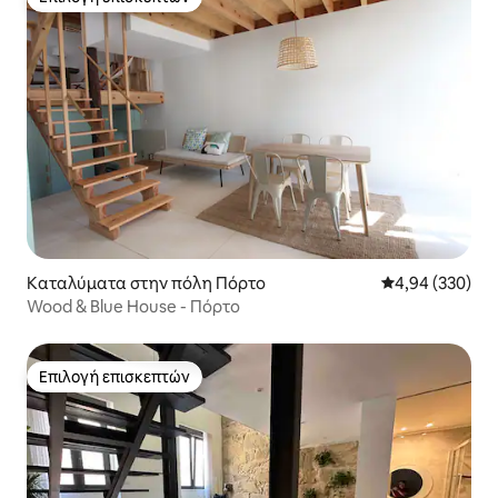
Επιλογή επισκεπτών
Καταλύματα στην πόλη Πόρτο
Μέση βαθμολογί
4,94 (330)
Wood & Blue House - Πόρτο
Επιλογή επισκεπτών
Επιλογή επισκεπτών