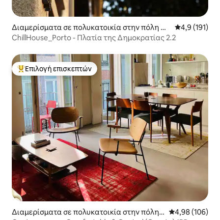
Διαμερίσματα σε πολυκατοικία στην πόλη Πό
Μέση βαθμολο
4,9 (191)
ρτο
ChillHouse_Porto - Πλατία της Δημοκρατίας 2.2
Επιλογή επισκεπτών
Κορυφαία επιλογή επισκεπτών
Διαμερίσματα σε πολυκατοικία στην πόλη
Μέση βαθμολογί
4,98 (106)