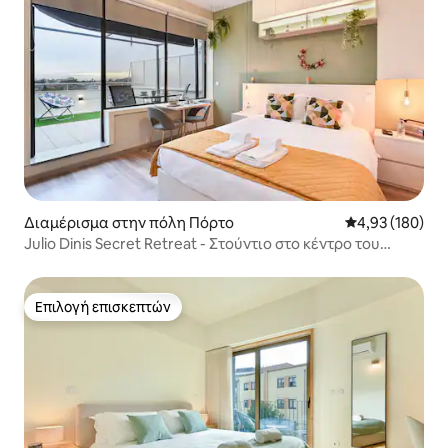
Διαμέρισμα στην πόλη Πόρτο
Μέση βαθμολογί
4,93 (180)
Julio Dinis Secret Retreat - Στούντιο στο κέντρο του
Πόρτο
Επιλογή επισκεπτών
Επιλογή επισκεπτών