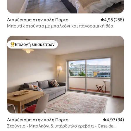
Διαμέρισμα στην πόλη Πόρτο
Μέση βαθμολογί
4,95 (258)
Μπουτίκ στούντιο με μπαλκόνι και πανοραμική θέα
Επιλογή επισκεπτών
Κορυφαία επιλογή επισκεπτών
Διαμέρισμα στην πόλη Πόρτο
Μέση βαθμολογ
4,97 (34)
Στούντιο • Μπαλκόνι & υπέρδιπλο κρεβάτι • Casa da