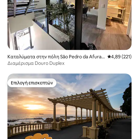
Καταλύματα στην πόλη São Pedro da Afurad
Μέση βαθμολογί
4,89 (221)
a
Διαμέρισμα Douro Duplex
Επιλογή επισκεπτών
Επιλογή επισκεπτών