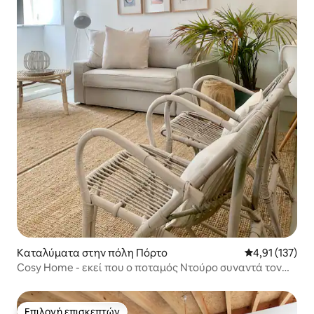
Καταλύματα στην πόλη Πόρτο
Μέση βαθμολογ
4,91 (137)
Cosy Home - εκεί που ο ποταμός Ντούρο συναντά τον
Ατλαντικό!
Επιλογή επισκεπτών