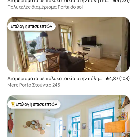
Διαμερίσματα σε πολυκατοικία στην πόλη Πόρ
Μέση βαθμο
5 (231)
το
Πολυτελές διαμέρισμα Porta do sol
Επιλογή επισκεπτών
Επιλογή επισκεπτών
Διαμερίσματα σε πολυκατοικία στην πόλη
Μέση βαθμολογί
4,87 (108)
Πόρτο
Merc Porto Στούντιο 245
Επιλογή επισκεπτών
Κορυφαία επιλογή επισκεπτών