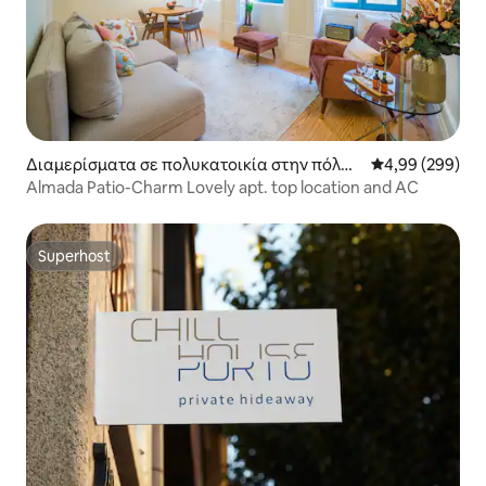
Διαμερίσματα σε πολυκατοικία στην πόλη
Μέση βαθμολογί
4,99 (299)
Πόρτο
Almada Patio-Charm Lovely apt. top location and AC
Superhost
Superhost