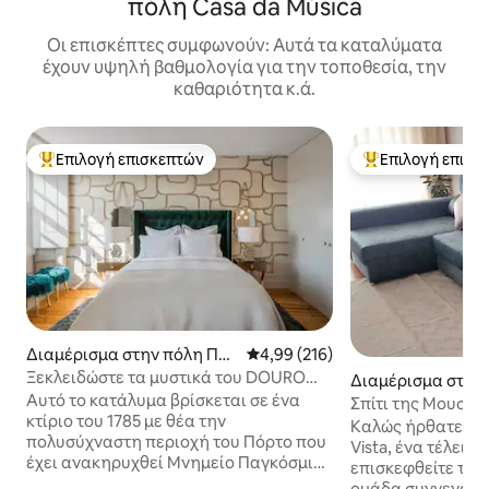
πόλη Casa da Música
Οι επισκέπτες συμφωνούν: Αυτά τα καταλύματα
έχουν υψηλή βαθμολογία για την τοποθεσία, την
καθαριότητα κ.ά.
Επιλογή επισκεπτών
Επιλογή επισκ
Κορυφαία επιλογή επισκεπτών
Κορυφαία επιλογ
Διαμέρισμα στην πόλη Πόρ
Μέση βαθμολογία: 4,99 στα 5, 2
4,99 (216)
το
Ξεκλειδώστε τα μυστικά του DOURO
Διαμέρισμα στην
στο Magic Home - Wifi Airco
Αυτό το κατάλυμα βρίσκεται σε ένα
ρτο
Σπίτι της Μουσικ
κτίριο του 1785 με θέα την
Καλώς ήρθατε στο
πολυσύχναστη περιοχή του Πόρτο που
Vista, ένα τέλειο
έχει ανακηρυχθεί Μνημείο Παγκόσμιας
επισκεφθείτε το Π
Πολιτιστικής Κληρονομιάς από την
ομάδα συγγενών ή φίλω