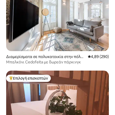
Διαμερίσματα σε πολυκατοικία στην πόλη
Μέση βαθμολογί
4,89 (290)
Πόρτο
Μπαλκόνι Cedofeita με δωρεάν πάρκινγκ
Επιλογή επισκεπτών
Κορυφαία επιλογή επισκεπτών