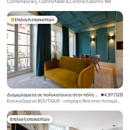
Πόρτο
Contemporary, Comfortable & Central (Oporto) 1BR
Επιλογή επισκεπτών
Κορυφαία επιλογή επισκεπτών
Διαμερίσματα σε πολυκατοικία στην πόλη Π
Μέση βαθμολογί
4,97 (123)
όρτο
Ενοικιαζόμενα BOUTIQUE - υπέροχη θέα στον ποταμό
Ribeira της Kinga
Επιλογή επισκεπτών
Επιλογή επισκεπτών