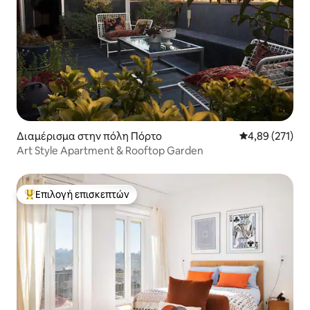
Διαμέρισμα στην πόλη Πόρτο
Μέση βαθμολογί
4,89 (271)
Art Style Apartment & Rooftop Garden
Επιλογή επισκεπτών
Κορυφαία επιλογή επισκεπτών