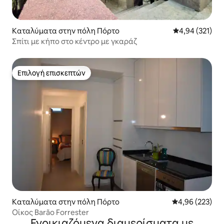
Καταλύματα στην πόλη Πόρτο
Μέση βαθμολογί
4,94 (321)
Σπίτι με κήπο στο κέντρο με γκαράζ
Επιλογή επισκεπτών
Επιλογή επισκεπτών
Καταλύματα στην πόλη Πόρτο
Μέση βαθμολογί
4,96 (223)
Οίκος Barão Forrester
Ενοικιαζόμενα διαμερίσματα με