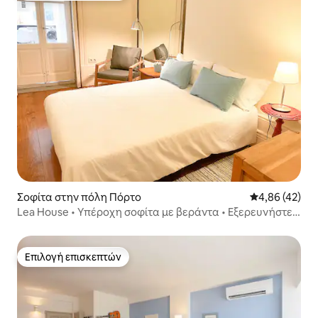
Σοφίτα στην πόλη Πόρτο
Μέση βαθμολογ
4,86 (42)
Lea House • Υπέροχη σοφίτα με βεράντα • Εξερευνήστε
το Πόρτο
Επιλογή επισκεπτών
Επιλογή επισκεπτών