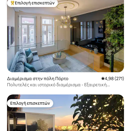
Επιλογή επισκεπτών
Κορυφαία επιλογή επισκεπτών
Διαμέρισμα στην πόλη Πόρτο
Μέση βαθμολογί
4,98 (271)
Πολυτελές και ιστορικό διαμέρισμα - Εξαιρετική
τοποθεσία
Επιλογή επισκεπτών
Επιλογή επισκεπτών