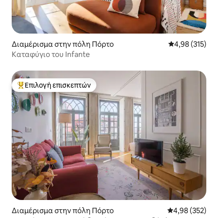
Διαμέρισμα στην πόλη Πόρτο
Μέση βαθμολογί
4,98 (315)
Καταφύγιο του Infante
Επιλογή επισκεπτών
Κορυφαία επιλογή επισκεπτών
Διαμέρισμα στην πόλη Πόρτο
Μέση βαθμολογί
4,98 (352)