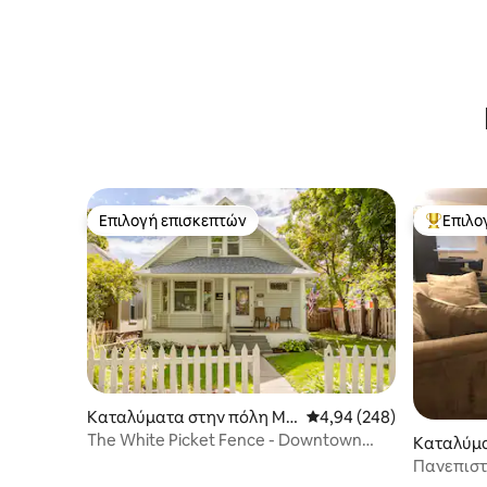
Επιλογή επισκεπτών
Επιλο
Επιλογή επισκεπτών
Κορυφαί
Καταλύματα στην πόλη Mis
Μέση βαθμολογία: 4,94 
4,94 (248)
soula
The White Picket Fence - Downtown
Καταλύμα
River Front
soula
Πανεπιστη
μπάνιο / 