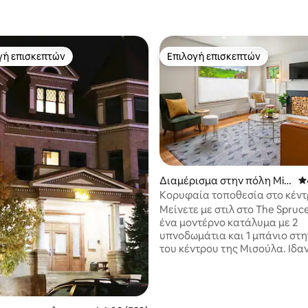
γή επισκεπτών
Επιλογή επισκεπτών
α επιλογή επισκεπτών
Επιλογή επισκεπτών
Διαμέρισμα στην πόλη Mis
Μ
στα 5, 371 κριτικές
soula
Κορυφαία τοποθεσία στο κέντ
cedYrd
πόλης - Καθαρό και φωτεινό
Μείνετε με στιλ στο The Spruc
μπανγκαλόου
ένα μοντέρνο κατάλυμα με 2
υπνοδωμάτια και 1 μπάνιο στη
του κέντρου της Μισούλα. Ιδανικός για
ζευγάρια, φίλους ή μικρές οικ
αυτός ο προσεκτικά διαμορφ
χώρος συνδυάζει την άνεση κα
λειτουργικότητα με μια λιτή,