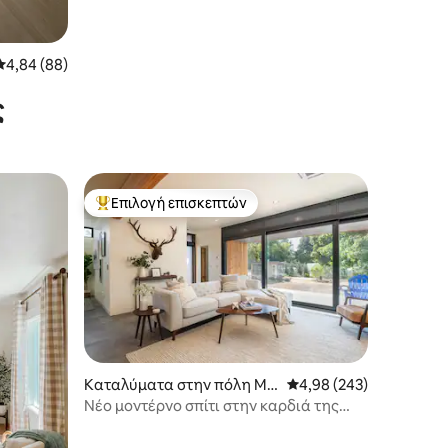
Μέση βαθμολογία: 4,84 στα 5, 88 κριτικές
4,84 (88)
ς
Επιλογή επισκεπτών
Κορυφαία επιλογή επισκεπτών
Καταλύματα στην πόλη Mis
Μέση βαθμολογία: 4,98 
4,98 (243)
soula
Νέο μοντέρνο σπίτι στην καρδιά της
Μισούλα!