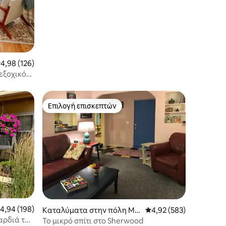
έση βαθμολογία: 4,98 στα 5, 126 κριτικές
4,98 (126)
 εξοχικό
Επιλογή επισκεπτών
Επιλογή επισκεπτών
έση βαθμολογία: 4,94 στα 5, 198 κριτικές
4,94 (198)
Καταλύματα στην πόλη Mis
Μέση βαθμολογία: 4,92 
4,92 (583)
αρδιά της
soula
Το μικρό σπίτι στο Sherwood