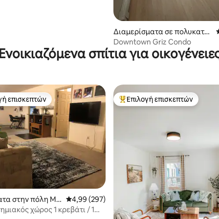
Διαμερίσματα σε πολυκατοι
κία στην πόλη Missoula
Downtown Griz Condo
Ενοικιαζόμενα σπίτια για οικογένειε
γή επισκεπτών
Επιλογή επισκεπτών
α επιλογή επισκεπτών
Κορυφαία επιλογή επισκεπτών
στα 5, 248 κριτικές
τα στην πόλη Mis
Μέση βαθμολογία: 4,99 στα 5, 297 κριτικές
4,99 (297)
μιακός χώρος 1 κρεβάτι / 1
ιδιωτική είσοδος