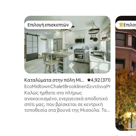
Επιλογή επισκεπτών
Επιλο
Επιλογή επισκεπτών
Κορυφαί
Καταλύματα στην πόλη Mis
Μέση βαθμολογία: 4,92 
4,92 (371)
soula
EcoMidtownChaletBrooklinenΣεντόνιαPrivtPrkgFen
Καλώς ήρθατε στο πλήρως
ανακαινισμένο, ενεργειακά αποδοτικό
σπίτι μας, που βρίσκεται σε κεντρική
τοποθεσία στα βουνά της Μισούλα. Το
σπίτι μας απέχει 10 λεπτά με το
ποδήλατο από το κέντρο της πόλης ή 12
δολάρια με Lyft. Ελπίζουμε να
απολαύσετε το ανοιχτό μας σπίτι με ένα