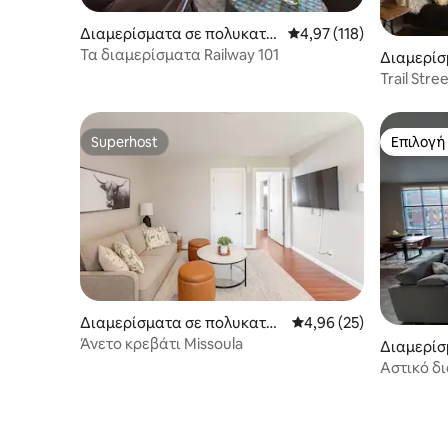
Διαμερίσματα σε πολυκατοι
Μέση βαθμολογία: 4,97 
4,97 (118)
κία στην πόλη Missoula
Τα διαμερίσματα Railway 101
Διαμερίσ
ικία στην
Trail Str
Superhost
Επιλογή
Superhost
Επιλογή
Διαμερίσματα σε πολυκατοι
Μέση βαθμολογία: 4,96
4,96 (25)
κία στην πόλη Missoula
Άνετο κρεβάτι Missoula
Διαμερίσ
κία στην 
Αστικό δ
πόλης