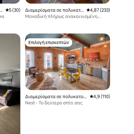
α
Μέση βαθμολογία: 5 στα 5, 30 κριτικές
5 (30)
Διαμερίσματα σε πολυκατο
Μέση βαθμολογία: 4,87
4,87 (233)
ικία στην πόλη Missoula
ws
Μοναδική πλήρως ανακαινισμένη
ιστορική εμπειρία
Επιλογή επισκεπτών
Επιλογή επισκεπτών
Διαμερίσματα σε πολυκατοικ
Μέση βαθμολογία: 4,9
4,9 (110)
ία στην πόλη Missoula
Nest - Το δεύτερο σπίτι σας