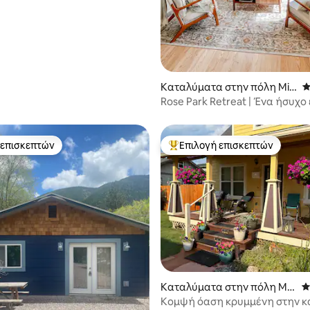
Καταλύματα στην πόλη Mis
Μ
soula
Rose Park Retreat | Ένα ήσυχο
στη Μισούλα
 επισκεπτών
Επιλογή επισκεπτών
 επισκεπτών
Κορυφαία επιλογή επισκεπτών
Καταλύματα στην πόλη Mis
Μ
soula
Κομψή όαση κρυμμένη στην κ